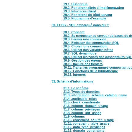
29.1. Historique
29.2. Fonctionnalités d'implémentation
29.3. Interfaces client
29.4. Fonctions du côté serveur
29.5. Programme d'exemple
30. ECPG - SQL embarqué dans du C
30.1. Concept
30.2. Se connecter au serveur de bases de 
30.3. Fermer une connexion
30.4. Exécuter des commandes SQL
30.5. Choisir une connexion
30.6. Utiliser des variables hôtes
30.7. SQL dynamique
30.8. Utiliser les zones des descripteurs SQ
30.9. Gestion des erreurs
30.10. Inclure des fichiers
30.11. Traiter les programmes comportant 
30.12. Fonctions de la bibliothèque
30.13. Internes
31. Schéma d'informations
31.1. Le schéma
31.2. Types de données
31.3. information_schema_catalog_name
31.4. applicable_roles
31.5. check_constraints
31.6. column_domain_usage
31.7. column_privileges
31.8. column_udt_usage
31.9. columns
31.10. constraint_column_usage
31.11. constraint_table_usage
31.12. data_type_privileges
31.13. domain_constraints