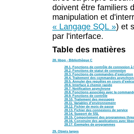
doivent être familiers 
manipulation et d'inter
« Langage SQL »
) et
par l'interface.
Table des matières
28. libpq - Bibliothèque C
28.1. Fonctions de contrôle de connexion à
28.2. Fonctions de statut de connexion
28.3. Fonctions de commandes d'exécution
28.4. Traitement des commandes asynchron
28.5. Annuler des requêtes en cours d'exécu
28.6. Interface à chemin rapide
28.7. Notification asynchrone
28.8. Fonctions associées avec la comman
28.9. Fonctions de contrôle
28.10. Traitement des messages
28.11. Variables d'environnement
28.12. Fichier de mots de passe
28.13. Fichier des connexions de service
28.14. Support de SSL
28.15. Comportement des programmes thre
28.16. Construire des applications avec libp
28.17. Exemples de programmes
29. Objets larges