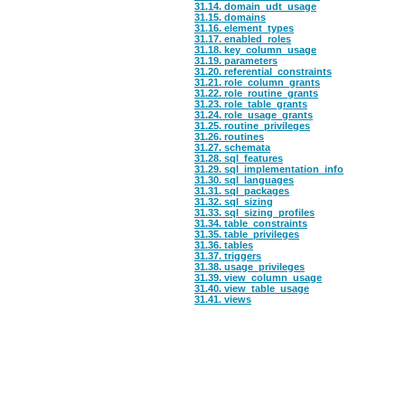
31.14. domain_udt_usage
31.15. domains
31.16. element_types
31.17. enabled_roles
31.18. key_column_usage
31.19. parameters
31.20. referential_constraints
31.21. role_column_grants
31.22. role_routine_grants
31.23. role_table_grants
31.24. role_usage_grants
31.25. routine_privileges
31.26. routines
31.27. schemata
31.28. sql_features
31.29. sql_implementation_info
31.30. sql_languages
31.31. sql_packages
31.32. sql_sizing
31.33. sql_sizing_profiles
31.34. table_constraints
31.35. table_privileges
31.36. tables
31.37. triggers
31.38. usage_privileges
31.39. view_column_usage
31.40. view_table_usage
31.41. views