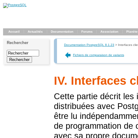
Accueil
Actualités
Documentation
Forums
Association
Planète
Rechercher
Documentation PostgreSQL 8.1.23
>
Interfaces clie
Fichiers de comparaison de variants
IV. Interfaces c
Cette partie décrit les
distribuées avec
Post
être lu indépendammen
de programmation de c
avec sa propre documen