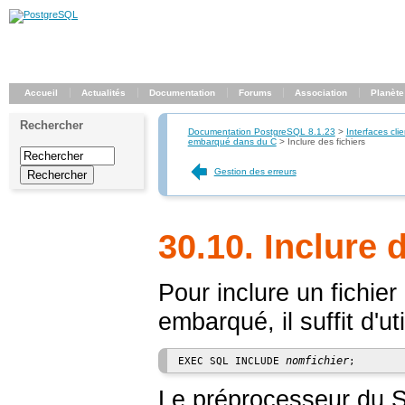
Accueil
Actualités
Documentation
Forums
Association
Planète
Rechercher
Documentation PostgreSQL 8.1.23
>
Interfaces clie
embarqué dans du C
>
Inclure des fichiers
Gestion des erreurs
30.10. Inclure 
Pour inclure un fichi
embarqué, il suffit d'uti
nomfichier
EXEC SQL INCLUDE 
Le préprocesseur du 