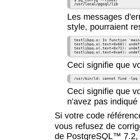
$
/usr/local/pgsql/lib
Les messages d'err
style, pourraient re
testlibpq.o: In function `main'
testlibpq.o(.text+0x60): undef
testlibpq.o(.text+0x71): undef
Ceci signifie que 
Ceci signifie que v
n'avez pas indiqué 
Si votre code référence
vous refusez de corrige
de
PostgreSQL
™ 7.2, 