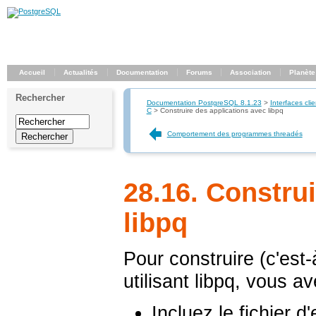
Accueil
Actualités
Documentation
Forums
Association
Planète
Rechercher
Documentation PostgreSQL 8.1.23
>
Interfaces clie
C
>
Construire des applications avec libpq
Comportement des programmes threadés
28.16. Constru
libpq
Pour construire (c'est
utilisant
libpq
, vous ave
Incluez le fichier d