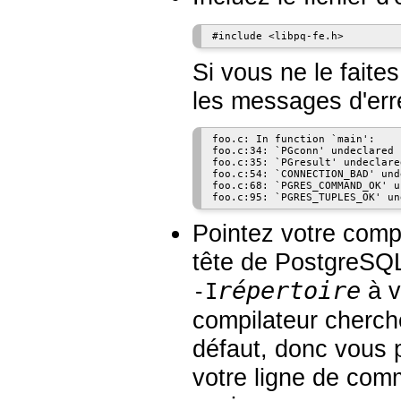
Si vous ne le fait
les messages d'erre
foo.c: In function `main':

foo.c:34: `PGconn' undeclared 
foo.c:35: `PGresult' undeclare
foo.c:54: `CONNECTION_BAD' und
foo.c:68: `PGRES_COMMAND_OK' u
Pointez votre compil
tête de
PostgreSQ
répertoire
à v
-I
compilateur cherche
défaut, donc vous 
votre ligne de com