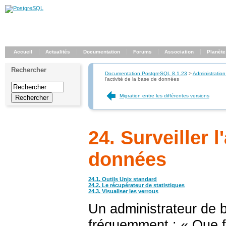
Accueil
Actualités
Documentation
Forums
Association
Planète
Rechercher
Documentation PostgreSQL 8.1.23
>
Administration
l'activité de la base de données
Migration entre les différentes versions
24. Surveiller l
données
24.1. Outils Unix standard
24.2. Le récupérateur de statistiques
24.3. Visualiser les verrous
Un administrateur de
fréquemment : «
Que f