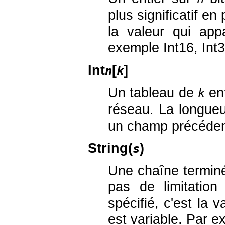
plus significatif en
la valeur qui appa
exemple Int16, Int3
Int
[
]
n
k
Un tableau de
ent
k
réseau. La longue
un champ précéden
String(
)
s
Une chaîne terminée
pas de limitatio
spécifié, c'est la 
est variable. Par ex