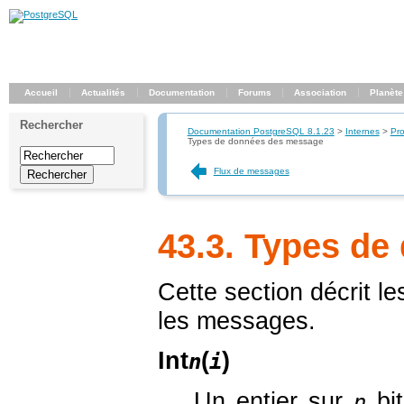
Accueil
Actualités
Documentation
Forums
Association
Planète
Rechercher
Documentation PostgreSQL 8.1.23
>
Internes
>
Pro
Types de données des message
Flux de messages
43.3. Types d
Cette section décrit l
les messages.
Int
(
)
n
i
Un entier sur
bit
n