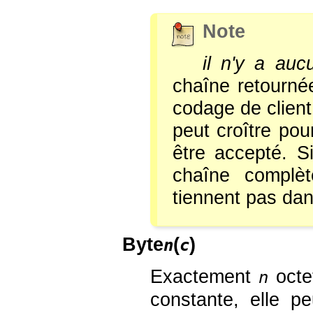
Note
il n'y a auc
chaîne retourné
codage de client 
peut croître pou
être accepté. Si
chaîne complèt
tiennent pas dans
Byte
(
)
n
c
Exactement
octet
n
constante, elle pe