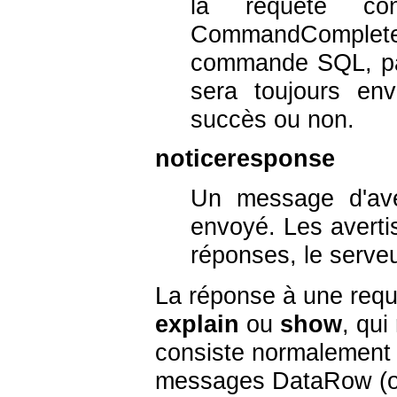
la requête co
CommandComplete
commande SQL, pa
sera toujours en
succès ou non.
noticeresponse
Un message d'ave
envoyé. Les avert
réponses, le serveu
La réponse à une req
explain
ou
show
, qu
consiste normalement 
messages DataRow (ou 