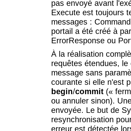
pas envoyé avant l'ex
Execute est toujours t
messages : CommandC
portail a été créé à pa
ErrorResponse ou Por
À la réalisation comp
requêtes étendues, le
message sans paramètr
courante si elle n'est p
begin
/
commit
(«
ferm
ou annuler sinon). Un
envoyée. Le but de Syn
resynchronisation pour
erreur est détectée lo