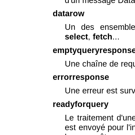
d'un message Data
datarow
Un des ensembles
select
,
fetch
...
emptyqueryrespons
Une chaîne de requ
errorresponse
Une erreur est sur
readyforquery
Le traitement d'u
est envoyé pour l'i