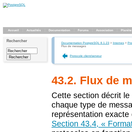
Accueil
Actualités
Documentation
Forums
Association
Planète
Rechercher
Documentation PostgreSQL 8.1.23
>
Internes
>
Pro
Flux de messages
Protocole client/serveur
43.2. Flux de 
Cette section décrit l
chaque type de messag
représentation exact
Section 43.4, « Form