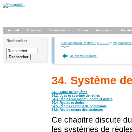
Accueil
Actualités
Documentation
Forums
Association
Planète
Rechercher
Documentation PostgreSQL 8.1.23
>
Programmatio
règles
Un exemple complet
34. Système de
34.1. Arbre de requêtes
34.2. Vues et système de règles
34.3. Règles sur insert, update et delete
34.4. Règles et droits
34.5. Règles et statut de commande
34.6. Règles contre déclencheurs
Ce chapitre discute d
les systèmes de règle