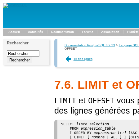
Accueil
Actualités
Documentation
Forums
Association
Planète
Rechercher
Documentation PostgreSQL 8.2.23
>
Langage SQ
OFFSET
Tri des lignes
7.6. LIMIT et 
et
vous p
LIMIT
OFFSET
des lignes générées pa
liste_selection
SELECT 
expression_table
    FROM 
expression_tri1
    [
 ORDER BY 
 [
ASC
nombre
    [
 LIMIT { 
 | ALL } 
] [
OFF