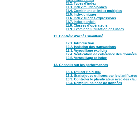
11.2. Types d'index
11.3. Index multicolonnes
11.4. Combiner des index multiples
11.5. Index uniques
11.6. Index sur des expressions
11.7. Index partiels
11.8. Classes d'opérateurs
11.9. Examiner l'utilisation des index
12. Contrôle d'accès simultané
12.1. Introduction
12.2. Isolation des transactions
12.3. Verrouillage explicite
12.4. Vérification de cohérence des données 
12.5. Verrouillage et index
13. Conseils sur les performances
13.1. Utiliser EXPLAIN
13.2. Statistiques utilisées par le planificate
13.3. Contrôler le planificateur avec des cla
13.4. Remplir une base de données