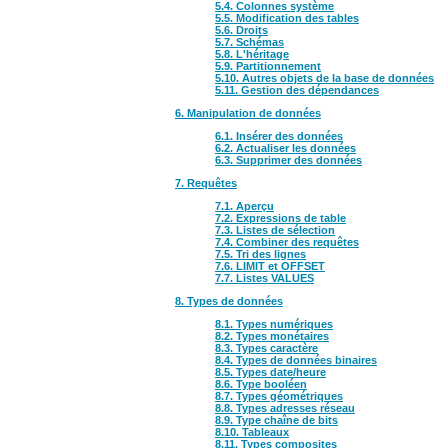
5.4. Colonnes système
5.5. Modification des tables
5.6. Droits
5.7. Schémas
5.8. L'héritage
5.9. Partitionnement
5.10. Autres objets de la base de données
5.11. Gestion des dépendances
6. Manipulation de données
6.1. Insérer des données
6.2. Actualiser les données
6.3. Supprimer des données
7. Requêtes
7.1. Aperçu
7.2. Expressions de table
7.3. Listes de sélection
7.4. Combiner des requêtes
7.5. Tri des lignes
7.6. LIMIT et OFFSET
7.7. Listes VALUES
8. Types de données
8.1. Types numériques
8.2. Types monétaires
8.3. Types caractère
8.4. Types de données binaires
8.5. Types date/heure
8.6. Type booléen
8.7. Types géométriques
8.8. Types adresses réseau
8.9. Type chaîne de bits
8.10. Tableaux
8.11. Types composites