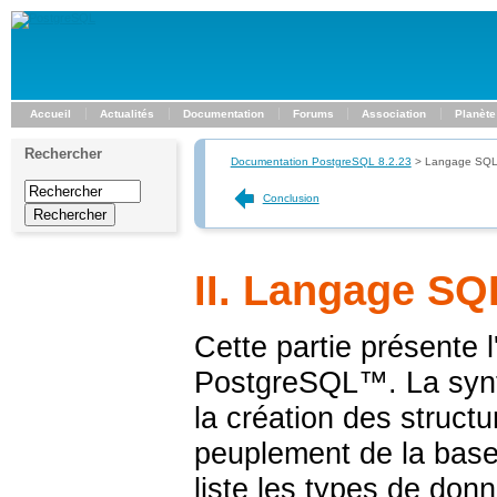
Accueil
Actualités
Documentation
Forums
Association
Planète
Rechercher
Documentation PostgreSQL 8.2.23
>
Langage SQ
Conclusion
II. Langage SQ
Cette partie présente l
PostgreSQL
™. La syn
la création des struct
peuplement de la base 
liste les types de donn