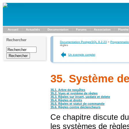
Accueil
Actualités
Documentation
Forums
Association
Planète
Rechercher
Documentation PostgreSQL 8.2.23
>
Programmatio
règles
Un exemple complet
35. Système de
35.1. Arbre de requêtes
35.2. Vues et système de règles
35.3. Règles sur insert, update et delete
35.4. Règles et droits
35.5. Règles et statut de commande
35.6. Règles contre déclencheurs
Ce chapitre discute d
les systèmes de règle