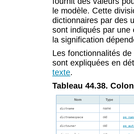
fournit des valeurs po
le modèle. Cette divisi
dictionnaires par des u
sont indiqués par une
la signification dépen
Les fonctionnalités de
sont expliquées en dé
texte
.
Tableau 44.38. Colo
Nom
Type
name
dictname
oid
dictnamespace
pg_nam
oid
dictowner
pg_aut