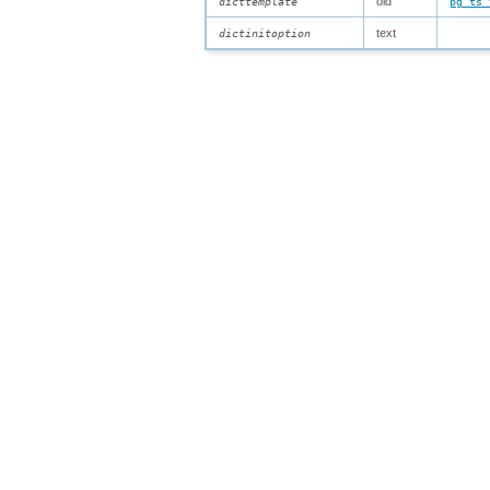
oid
dicttemplate
pg_ts_
text
dictinitoption