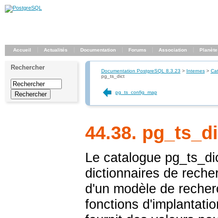
Accueil
Actualités
Documentation
Forums
Association
Planète
Rechercher
Documentation PostgreSQL 8.3.23
>
Internes
>
Ca
pg_ts_dict
pg_ts_config_map
44.38. pg_ts_di
Le catalogue
pg_ts_di
dictionnaires de reche
d'un modèle de recherc
fonctions d'implantati