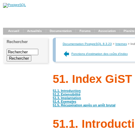
Accueil
Actualités
Documentation
Forums
Association
Planète
Rechercher
Documentation PostgreSQL 8.3.23
>
Internes
>
In
Fonctions d'estimation des coûts d'index
51. Index GiST
51.1. Introduction
51.2. Extensibilité
51.3. Implantation
51.4. Exemples
51.5. Récupération après un arrêt brutal
51.1. Introduct