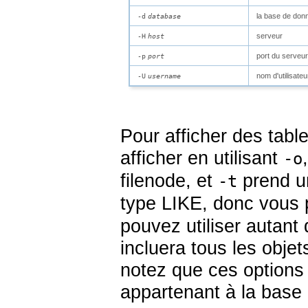
la base de don
-d
database
serveur
-H
host
port du serveur
-p
port
nom d'utilisate
-U
username
Pour afficher des tabl
afficher en utilisant
-o
filenode, et
prend un
-t
type LIKE, donc vous 
pouvez utiliser autant 
incluera tous les obje
notez que ces options
appartenant à la base