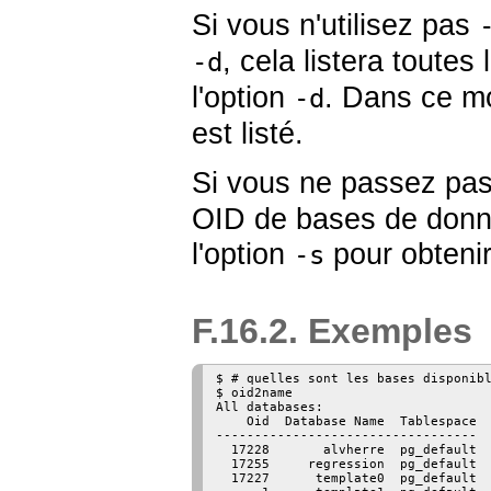
Si vous n'utilisez pas
, cela listera toute
-d
l'option
. Dans ce m
-d
est listé.
Si vous ne passez pa
OID de bases de donn
l'option
pour obtenir
-s
F.16.2. Exemples
$ # quelles sont les bases disponibl
$ oid2name

All databases:

    Oid  Database Name  Tablespace

----------------------------------

  17228       alvherre  pg_default

  17255     regression  pg_default

  17227      template0  pg_default
