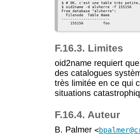
$ # OK, c'est une table très petite,
$ oid2name -d alvherre -f 155156

From database "alvherre":

  Filenode  Table Name

----------------------

    155156         foo

F.16.3. Limites
oid2name
requiert que
des catalogues systèm
très limitée en ce qui 
situations catastrophi
F.16.4. Auteur
B. Palmer
<
bpalmer@c