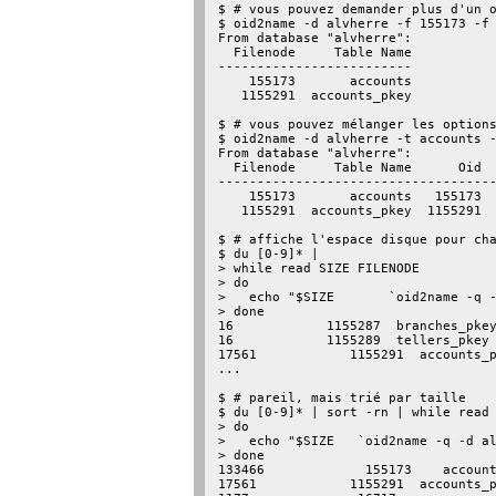
$ # vous pouvez demander plus d'un o
$ oid2name -d alvherre -f 155173 -f 
From database "alvherre":

  Filenode     Table Name

-------------------------

    155173       accounts

   1155291  accounts_pkey

$ # vous pouvez mélanger les options
$ oid2name -d alvherre -t accounts -
From database "alvherre":

  Filenode     Table Name      Oid  
------------------------------------
    155173       accounts   155173  
   1155291  accounts_pkey  1155291  
$ # affiche l'espace disque pour cha
$ du [0-9]* |

> while read SIZE FILENODE

> do

>   echo "$SIZE       `oid2name -q -
> done

16            1155287  branches_pkey
16            1155289  tellers_pkey

17561            1155291  accounts_p
...

$ # pareil, mais trié par taille

$ du [0-9]* | sort -rn | while read 
> do

>   echo "$SIZE   `oid2name -q -d al
> done

133466             155173    account
17561            1155291  accounts_p