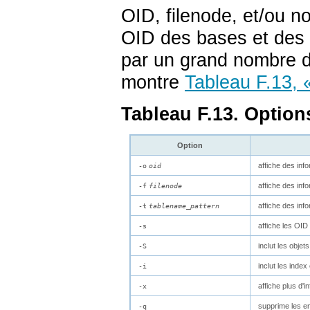
OID, filenode, et/ou n
OID des bases et des 
par un grand nombre 
montre
Tableau F.13, 
Tableau F.13. Optio
Option
affiche des info
-o
oid
affiche des info
-f
filenode
affiche des inf
-t
tablename_pattern
affiche les OID
-s
inclut les obj
-S
inclut les index
-i
affiche plus d'
-x
supprime les en-
-q