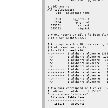
      1      template1  pg_default

$ oid2name -s

All tablespaces:

     Oid  Tablespace Name

-------------------------

    1663       pg_default

    1664        pg_global

  155151         fastdisk

  155152          bigdisk

$ # OK, jetons un œil à la base alvh
$ cd $PGDATA/base/17228

$ # récupérons les 10 premiers objet
$ # et triés par taille

$ ls -lS * | head -10

-rw-------  1 alvherre alvherre 1365
-rw-------  1 alvherre alvherre  179
-rw-------  1 alvherre alvherre   12
-rw-------  1 alvherre alvherre    5
-rw-------  1 alvherre alvherre    2
-rw-------  1 alvherre alvherre    2
-rw-------  1 alvherre alvherre    2
-rw-------  1 alvherre alvherre    1
-rw-------  1 alvherre alvherre    1
-rw-------  1 alvherre alvherre    1
$ # à quoi correspond le fichier 155
$ oid2name -d alvherre -f 155173

From database "alvherre":

  Filenode  Table Name

----------------------

    155173    accounts
