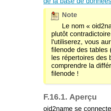
de la base de donnée
Note
Le nom
«
oid2n
plutôt contradictoir
l'utiliserez, vous 
filenode des tables 
les répertoires des
comprendre la diffé
filenode !
F.16.1. Aperçu
oid2name
se connecte 