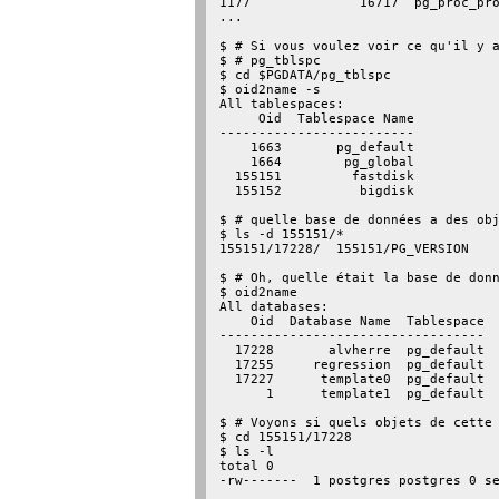
1177              16717  pg_proc_pro
...

$ # Si vous voulez voir ce qu'il y a
$ # pg_tblspc

$ cd $PGDATA/pg_tblspc

$ oid2name -s

All tablespaces:

     Oid  Tablespace Name

-------------------------

    1663       pg_default

    1664        pg_global

  155151         fastdisk

  155152          bigdisk

$ # quelle base de données a des obj
$ ls -d 155151/*

155151/17228/  155151/PG_VERSION

$ # Oh, quelle était la base de donn
$ oid2name

All databases:

    Oid  Database Name  Tablespace

----------------------------------

  17228       alvherre  pg_default

  17255     regression  pg_default

  17227      template0  pg_default

      1      template1  pg_default

$ # Voyons si quels objets de cette 
$ cd 155151/17228

$ ls -l

total 0

-rw-------  1 postgres postgres 0 se