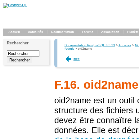
Accueil
Actualités
Documentation
Forums
Association
Planète
Rechercher
Documentation PostgreSQL 8.3.23
>
Annexes
>
Mo
fournis
>
oid2name
ltree
F.16. oid2name
oid2name
est un outil 
structure des fichiers 
devez être connaître la
données. Elle est déc