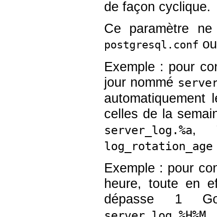
de façon cyclique.
Ce paramètre ne 
ou
postgresql.conf
Exemple : pour con
jour nommé
serve
automatiquement l
celles de la semai
,
server_log.%a
log_rotation_age
Exemple : pour con
heure, toute en ef
dépasse 1 G
server_log.%H%M