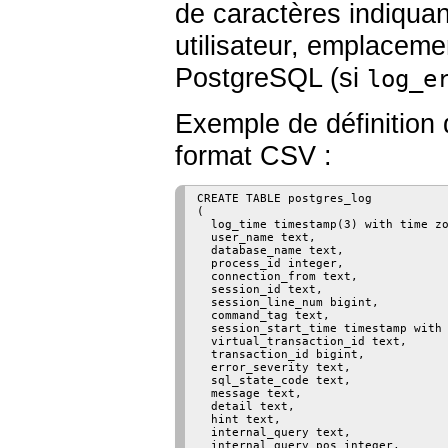
de caractères indiquant
utilisateur, emplaceme
PostgreSQL (si
log_e
Exemple de définition 
format CSV :
CREATE TABLE postgres_log

(

  log_time timestamp(3) with time zo
  user_name text,

  database_name text,

  process_id integer,

  connection_from text,

  session_id text,

  session_line_num bigint,

  command_tag text,

  session_start_time timestamp with 
  virtual_transaction_id text,

  transaction_id bigint,

  error_severity text,

  sql_state_code text,

  message text,

  detail text,

  hint text,

  internal_query text,

  internal_query_pos integer,
