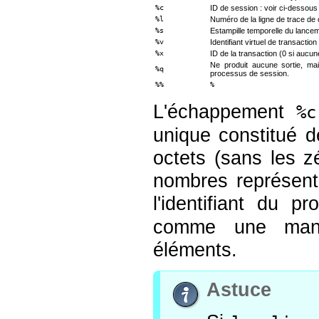
%c
ID de session : voir ci-dessous
%l
Numéro de la ligne de trace d
%s
Estampille temporelle du lanc
%v
Identifiant virtuel de transacti
%x
ID de la transaction (0 si aucun
Ne produit aucune sortie, ma
%q
processus de session.
%%
%
L'échappement
%c
unique constitué 
octets (sans les z
nombres représent
l'identifiant du p
comme une maniè
éléments.
Astuce