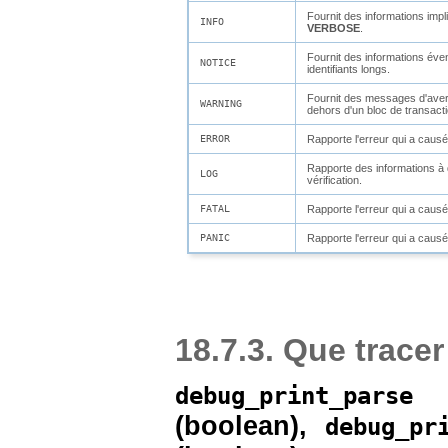
Fournit des informations impl
INFO
VERBOSE
.
Fournit des informations éven
NOTICE
identifiants longs.
Fournit des messages d'aver
WARNING
dehors d'un bloc de transacti
ERROR
Rapporte l'erreur qui a caus
Rapporte des informations à d
LOG
vérification.
FATAL
Rapporte l'erreur qui a causé 
PANIC
Rapporte l'erreur qui a causé 
18.7.3. Que tracer
debug_print_parse
(
boolean
),
debug_pr