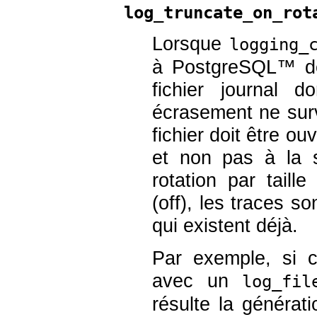
log_truncate_on_rot
Lorsque
logging_
à
PostgreSQL
™ de
fichier journal 
écrasement ne sur
fichier doit être ou
et non pas à la 
rotation par tail
(off), les traces s
qui existent déjà.
Par exemple, si c
avec un
log_fil
résulte la générat