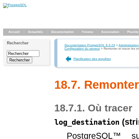
Accueil
Actualités
Documentation
Forums
Association
Planète
Rechercher
Documentation PostgreSQL 8.3.23
>
Administration
Configuration du serveur
>
Remonter et tracer les er
Planification des requêtes
18.7. Remonter 
18.7.1. Où tracer
(
str
log_destination
PostgreSQL
™ sup