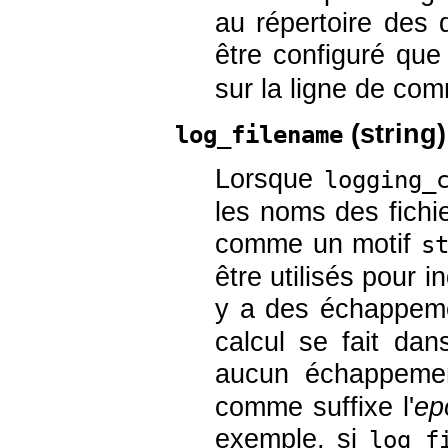
au répertoire des
être configuré que
sur la ligne de co
(
string
)
log_filename
Lorsque
logging_
les noms des fichie
comme un motif
s
être utilisés pour i
y a des échappe
calcul se fait da
aucun échappem
comme suffixe l'
ep
exemple, si
log_f