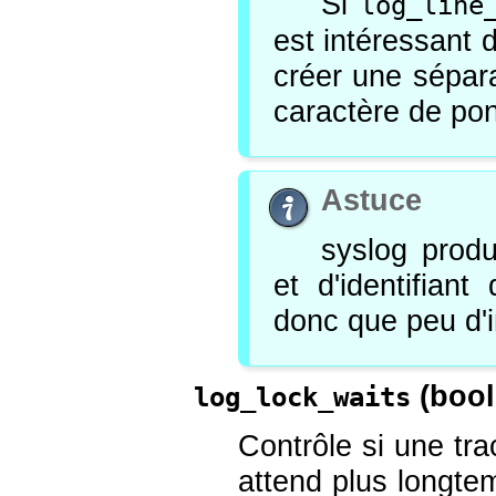
Si
log_line
est intéressant 
créer une sépara
caractère de ponc
Astuce
syslog
produi
et d'identifian
donc que peu d'
(
boo
log_lock_waits
Contrôle si une tra
attend plus longt