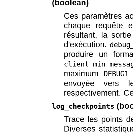
(
boolean
)
Ces paramètres act
chaque requête ex
résultant, la sorti
d'exécution.
debug
produire un forma
client_min_messa
maximum
p
DEBUG1
envoyée vers l
respectivement. Ce
(
boo
log_checkpoints
Trace les points de
Diverses statistiq