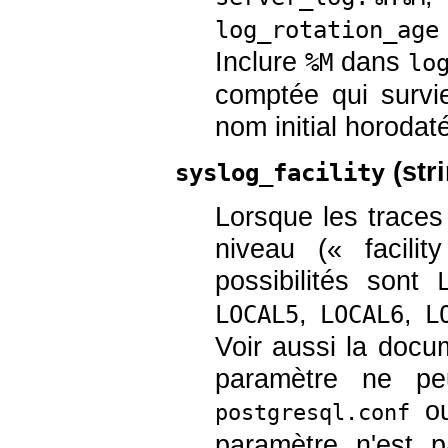
log_rotation_age
Inclure
dans
%M
lo
comptée qui survie
nom initial horodat
(
str
syslog_facility
Lorsque les trace
niveau (
«
facility
possibilités sont
,
,
LOCAL5
LOCAL6
L
Voir aussi la doc
paramètre ne peu
ou
postgresql.conf
paramètre n'est p