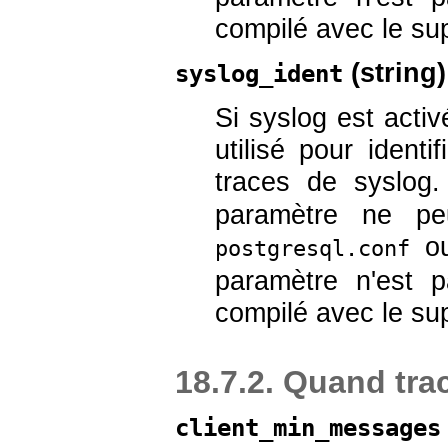
compilé avec le su
(
string
)
syslog_ident
Si
syslog
est activ
utilisé pour ident
traces de
syslog
.
paramètre ne peu
ou
postgresql.conf
paramètre n'est p
compilé avec le su
18.7.2. Quand tra
client_min_messages