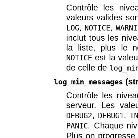
Contrôle les niv
valeurs valides so
,
,
LOG
NOTICE
WARNI
inclut tous les niv
la liste, plus le
est la valeu
NOTICE
de celle de
log_mi
(
st
log_min_messages
Contrôle les nive
serveur. Les vale
,
,
DEBUG2
DEBUG1
I
. Chaque nive
PANIC
Plus on progresse 