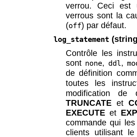
verrou. Ceci est 
verrous sont la c
(
) par défaut.
off
(
strin
log_statement
Contrôle les instr
sont
,
,
none
ddl
mo
de définition co
toutes les instru
modification d
TRUNCATE
et
C
EXECUTE
et
EXP
commande qui les c
clients utilisant 