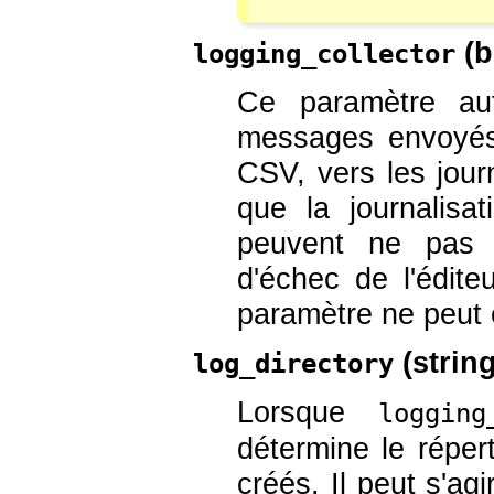
(
b
logging_collector
Ce paramètre aut
messages envoyé
CSV, vers les jour
que la journalis
peuvent ne pas 
d'échec de l'édit
paramètre ne peut 
(
strin
log_directory
Lorsque
logging
détermine le répert
créés. Il peut s'ag