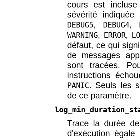
cours est inclus
sévérité indiquée
,
,
DEBUG5
DEBUG4
,
,
WARNING
ERROR
L
défaut, ce qui signi
de messages appli
sont tracées. Po
instructions écho
. Seuls les s
PANIC
de ce paramètre.
log_min_duration_st
Trace la durée de
d'exécution égale