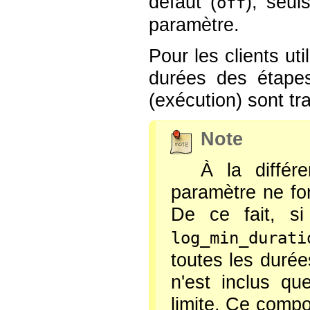
défaut (
), seul
off
paramètre.
Pour les clients ut
durées des étapes
(exécution) sont t
Note
À la diffé
paramètre ne fo
De ce fait, s
log_min_durati
toutes les durée
n'est inclus qu
limite. Ce compo