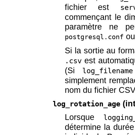
fichier est
ser
commençant le di
paramètre ne peu
ou
postgresql.conf
Si la sortie au fo
est automatiq
.csv
(Si
log_filename
simplement remplac
nom du fichier CS
(
in
log_rotation_age
Lorsque
logging
détermine la durée