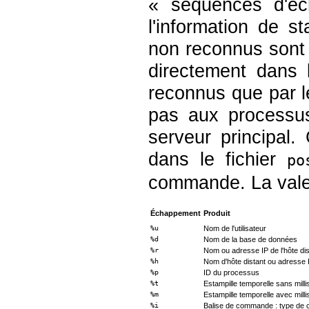
«
séquences d'é
l'information de s
non reconnus sont 
directement dans 
reconnus que par l
pas aux processu
serveur principal
dans le fichier
po
commande. La valeu
Échappement
Produit
%u
Nom de l'utilisateur
%d
Nom de la base de données
%r
Nom ou adresse IP de l'hôte dist
%h
Nom d'hôte distant ou adresse 
%p
ID du processus
%t
Estampille temporelle sans mill
%m
Estampille temporelle avec mill
%i
Balise de commande : type d