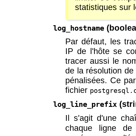
statistiques sur 
(
boole
log_hostname
Par défaut, les tr
IP de l'hôte se c
tracer aussi le nom
de la résolution d
pénalisées. Ce par
fichier
postgresql.
(
str
log_line_prefix
Il s'agit d'une ch
chaque ligne de