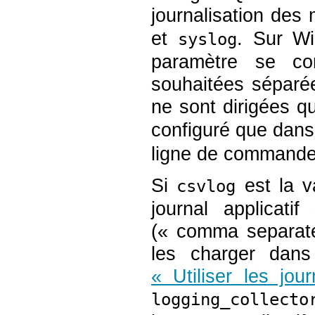
journalisation des
et
. Sur W
syslog
paramètre se con
souhaitées séparée
ne sont dirigées 
configuré que dans 
ligne de commande
Si
est la v
csvlog
journal applicat
(
«
comma separat
les charger dan
« Utiliser les jo
logging_collecto