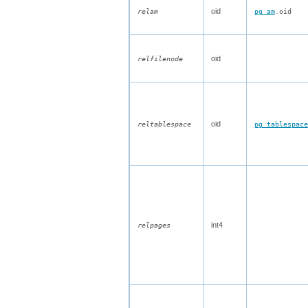
oid
relam
pg_am
.oid
oid
relfilenode
oid
reltablespace
pg_tablespace
int4
relpages