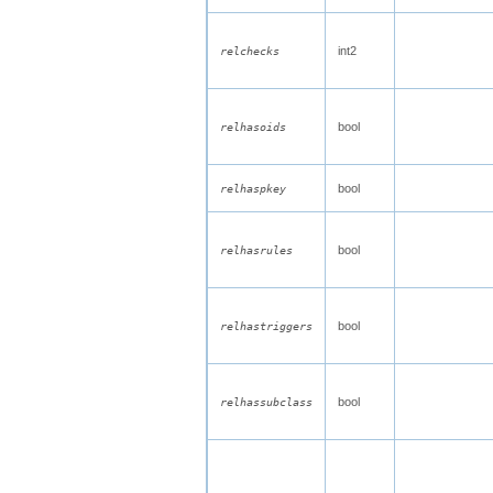
int2
relchecks
bool
relhasoids
bool
relhaspkey
bool
relhasrules
bool
relhastriggers
bool
relhassubclass