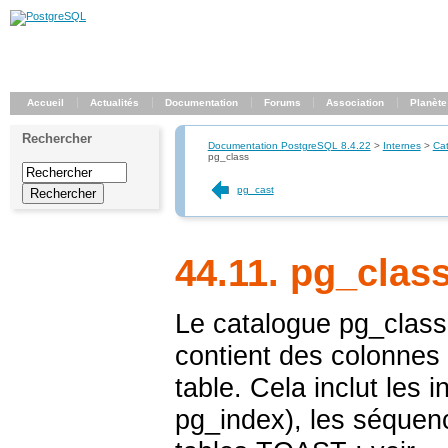
Accueil
Actualités
Documentation
Forums
Association
Planète
Rechercher
Documentation PostgreSQL 8.4.22
>
Internes
>
Ca
pg_class
pg_cast
44.11. pg_clas
Le catalogue
pg_class
contient des colonnes
table. Cela inclut les i
pg_index
), les séquen