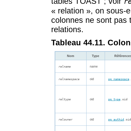
tables TOAST ; voir
r
«
relation
»
, on sous-e
colonnes ne sont pas t
relations.
Tableau 44.11. Colo
Nom
Type
Référence
name
relname
oid
relnamespace
pg_namespace
.
oid
reltype
pg_type
.oid
oid
relowner
pg_authid
.oid