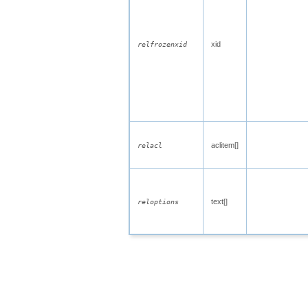
xid
relfrozenxid
aclitem[]
relacl
text[]
reloptions