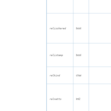
bool
relisshared
bool
relistemp
char
relkind
int2
relnatts