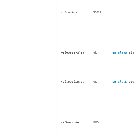
float4
reltuples
oid
reltoastrelid
pg_class
.oid
oid
reltoastidxid
pg_class
.oid
bool
relhasindex