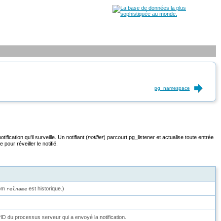
pg_namespace
fication qu'il surveille. Un notifiant (
notifier
) parcourt
pg_listener
et actualise toute entrée
pour réveiller le notifié.
nom
est historique.)
relname
PID du processus serveur qui a envoyé la notification.