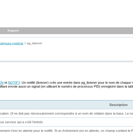
Support
talogues système
>
pg_listener
EN
et
NOTIFY
. Un notifié (
listener
) crée une entrée dans
pg_listener
pour le nom de chaque noti
ifiant envoie aussi un signal (en utilisant le numéro de processus PID) enregistré dans la table 
Description
ication. (Il ne doit pas nécessairement correspondre à un nom de relation dans la base. Le 
s serveur qui a créé l'entrée
ement n'est en attente pour le notifié. Si un événement est en attente, ce champ contient le 