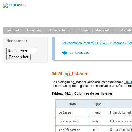
Accueil
Actualités
Documentation
Forums
Association
Planète
Rechercher
Documentation PostgreSQL 8.4.22
>
Internes
>
Ca
pg_largeobject
44.24. pg_listener
Le catalogue
pg_listener
supporte les commandes
LIST
concordante pour signaler une notification arrivée. Le not
Tableau 44.24. Colonnes de
pg_listener
Nom
Type
name
Nom de la notif
relname
int4
PID du processu
listenerpid
int4
0 si aucun évén
notification