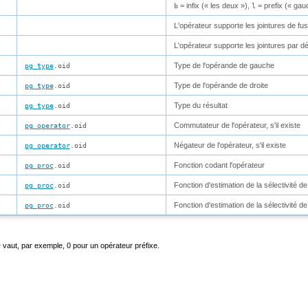
= infix (
«
les deux
»
),
= prefix (
«
gau
b
l
L'opérateur supporte les jointures de fus
L'opérateur supporte les jointures par 
Type de l'opérande de gauche
pg_type
.oid
Type de l'opérande de droite
pg_type
.oid
Type du résultat
pg_type
.oid
Commutateur de l'opérateur, s'il existe
pg_operator
.oid
Négateur de l'opérateur, s'il existe
pg_operator
.oid
Fonction codant l'opérateur
pg_proc
.oid
Fonction d'estimation de la sélectivité de
pg_proc
.oid
Fonction d'estimation de la sélectivité de
pg_proc
.oid
vaut, par exemple, 0 pour un opérateur préfixe.
t