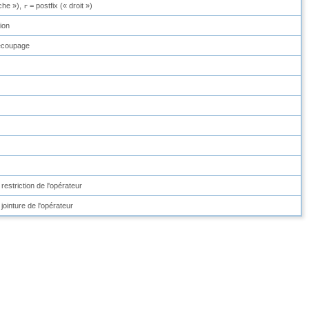
che
»
),
= postfix (
«
droit
»
)
r
ion
découpage
 restriction de l'opérateur
 jointure de l'opérateur