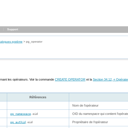
Support
talogues système
>
pg_operator
rnant les opérateurs. Voir la commande
CREATE OPERATOR
et la
Section 34.12, « Opérateur
Références
Nom de l'opérateur
OID du
namespace
qui contient l'opérat
pg_namespace
.oid
Propriétaire de l'opérateur
pg_authid
.oid