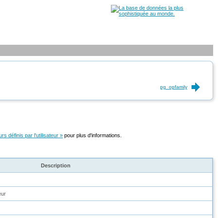
pg_opfamily
s définis par l'utilisateur »
pour plus d'informations.
Description
eur