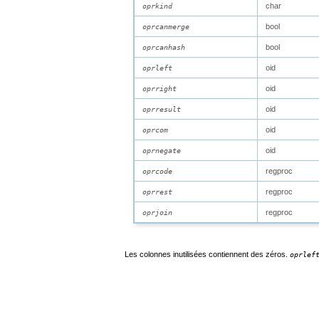
char
oprkind
bool
oprcanmerge
bool
oprcanhash
oid
oprleft
oid
oprright
oid
oprresult
oid
oprcom
oid
oprnegate
regproc
oprcode
regproc
oprrest
regproc
oprjoin
Les colonnes inutilisées contiennent des zéros.
oprlef