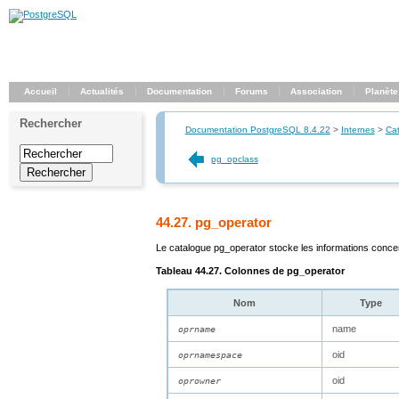
Accueil
Actualités
Documentation
Forums
Association
Planète
Rechercher
Documentation PostgreSQL 8.4.22
>
Internes
>
Ca
pg_opclass
44.27. pg_operator
Le catalogue
pg_operator
stocke les informations conce
Tableau 44.27. Colonnes de
pg_operator
Nom
Type
name
oprname
oid
oprnamespace
oid
oprowner