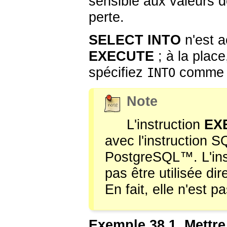
sensible aux valeurs d
perte.
SELECT INTO
n'est a
EXECUTE
; à la pla
spécifiez
comme fa
INTO
Note
L'instruction
EX
avec l'instruction 
PostgreSQL
™. L'in
pas être utilisée di
En fait, elle n'est p
Exemple 38.1. Mettre