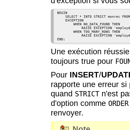
d'exception si vous so
BEGIN

    SELECT * INTO STRICT monrec FROM
    EXCEPTION

        WHEN NO_DATA_FOUND THEN

            RAISE EXCEPTION 'employé
        WHEN TOO_MANY_ROWS THEN

            RAISE EXCEPTION 'employé
Une exécution réussi
toujours true pour
FOU
Pour
INSERT
/
UPDAT
rapporte une erreur si
quand
n'est pas
STRICT
d'option comme
ORDER
renvoyer.
Note