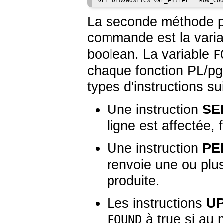
La seconde méthode pe
commande est la vari
boolean
. La variable
F
chaque fonction
PL/p
types d'instructions su
Une instruction
SE
ligne est affectée,
Une instruction
PE
renvoie une ou plus
produite.
Les instructions
U
à true si au 
FOUND