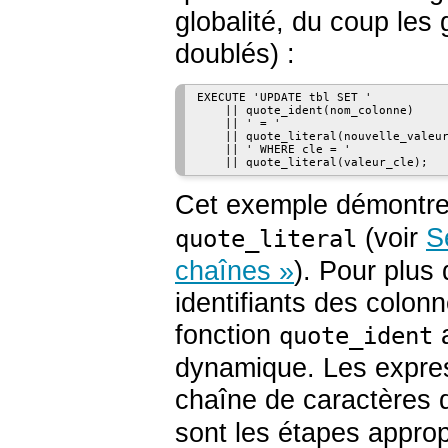
globalité, du coup les 
doublés) :
EXECUTE 'UPDATE tbl SET '

    || quote_ident(nom_colonne)

    || ' = '

    || quote_literal(nouvelle_valeur
    || ' WHERE cle = '

Cet exemple démontre l
(voir
S
quote_literal
chaînes »
). Pour plus
identifiants des colon
fonction
a
quote_ident
dynamique. Les expres
chaîne de caractères 
sont les étapes approp