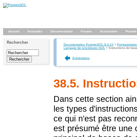
Accueil
Actualités
Documentation
Forums
Association
Planète
Rechercher
Documentation PostgreSQL 8.4.22
>
Programmatio
Langage de procédures
SQL
>
Instructions de bas
Expressions
38.5. Instructi
Dans cette section ain
les types d'instructio
ce qui n'est pas recon
est présumé être une