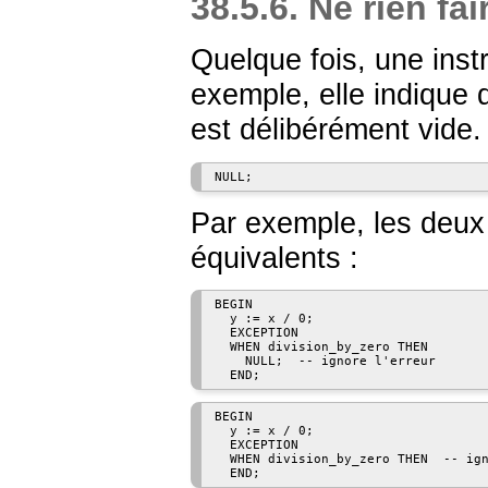
38.5.6. Ne rien fai
Quelque fois, une instru
exemple, elle indique 
est délibérément vide. P
Par exemple, les deux
équivalents :
BEGIN

  y := x / 0;

  EXCEPTION

  WHEN division_by_zero THEN

    NULL;  -- ignore l'erreur

BEGIN

  y := x / 0;

  EXCEPTION

  WHEN division_by_zero THEN  -- ign