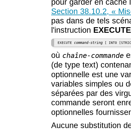
pour garder en cache l
Section 38.10.2, « Mi
pas dans de tels scéna
l'instruction
EXECUTE
command-string
EXECUTE 
 [
 INTO [
STRI
où
e
chaîne-commande
(de type
text
) contena
optionnelle est une va
variables simples ou 
séparées par des virgu
commande seront enre
optionnelles fournisse
Aucune substitution d