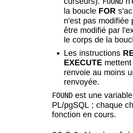
curseurs).
n'
FOUND
la boucle
FOR
s'ac
n'est pas modifiée p
être modifié par l'
le corps de la bouc
Les instructions
R
EXECUTE
mettent 
renvoie au moins un
renvoyée.
est une variable 
FOUND
PL/pgSQL
; chaque cha
fonction en cours.