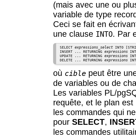
(mais avec une ou plus
variable de type record
Ceci se fait en écriv
une clause
. Par 
INTO
expressions_select
SELECT 
 INTO [
STR
expressions
INSERT ... RETURNING 
 IN
expressions
UPDATE ... RETURNING 
 IN
expressions
DELETE ... RETURNING 
 IN
où
peut être une
cible
de variables ou de ch
Les variables
PL/pgS
requête, et le plan es
les commandes qui ne 
pour
SELECT
,
INSER
les commandes utilitai