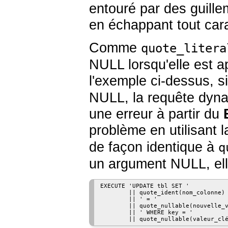
entouré par des guill
en échappant tout cara
Comme
quote_litera
NULL lorsqu'elle est
l'exemple ci-dessus, s
NULL, la requête dyna
une erreur à partir du
problème en utilisant 
de façon identique à
q
un argument NULL, ell
EXECUTE 'UPDATE tbl SET '

        || quote_ident(nom_colonne)

        || ' = '

        || quote_nullable(nouvelle_v
        || ' WHERE key = '
