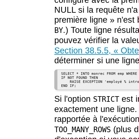
NULL si la requête n'
première ligne
»
n'est 
.) Toute ligne résul
BY
pouvez vérifier la vale
Section 38.5.5, « Obten
déterminer si une lign
SELECT * INTO monrec FROM emp WHERE 
IF NOT FOUND THEN

    RAISE EXCEPTION 'employé % intro
Si l'option
est i
STRICT
exactement une ligne. 
rapportée à l'exécution
(plus d
TOO_MANY_ROWS