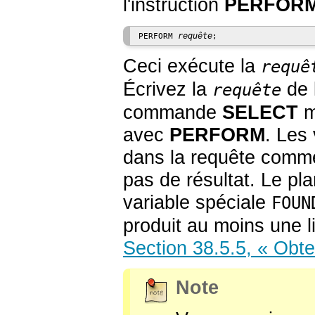
l'instruction
PERFOR
requête
PERFORM 
Ceci exécute la
requê
Écrivez la
de 
requête
commande
SELECT
m
avec
PERFORM
. Les
dans la requête comm
pas de résultat. Le pl
variable spéciale
FOUN
produit au moins une li
Section 38.5.5, « Obten
Note