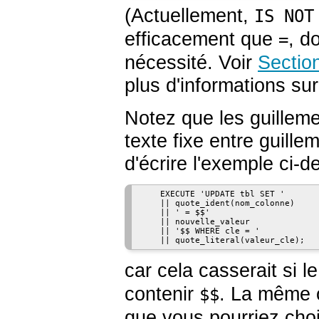
(Actuellement,
IS NOT
efficacement que
, d
=
nécessité. Voir
Sectio
plus d'informations su
Notez que les guilleme
texte fixe entre guill
d'écrire l'exemple ci-d
    EXECUTE 'UPDATE tbl SET '

    || quote_ident(nom_colonne)

    || ' = $$'

    || nouvelle_valeur

    || '$$ WHERE cle = '

car cela casserait si 
contenir
. La même o
$$
que vous pourriez choi