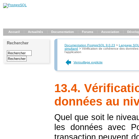
Accueil
Actualités
Documentation
Forums
Association
Dévelo
Rechercher
Documentation PostgreSQL 9.0.23
>
Langage SQ
simultané
>
Vérification de cohérence des données
l'application
Verrouillage explicite
13.4. Vérificat
données au niv
Quel que soit le niveau
les données avec
P
transaction peuvent d