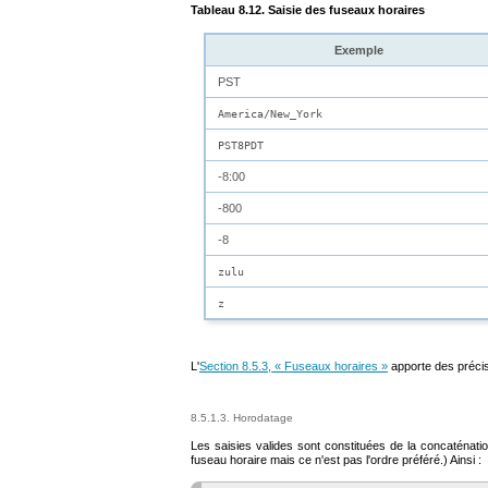
Tableau 8.12. Saisie des fuseaux horaires
Exemple
PST
America/New_York
PST8PDT
-8:00
-800
-8
zulu
z
L'
Section 8.5.3, « Fuseaux horaires »
apporte des précisi
8.5.1.3. Horodatage
Les saisies valides sont constituées de la concaténatio
fuseau horaire mais ce n'est pas l'ordre préféré.) Ainsi :