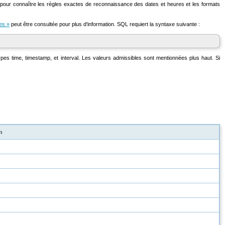
pour connaître les règles exactes de reconnaissance des dates et heures et les formats
es »
peut être consultée pour plus d'information.
SQL
requiert la syntaxe suivante :
types
time
,
timestamp
, et
interval
. Les valeurs admissibles sont mentionnées plus haut. Si
n