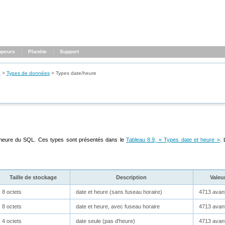
ppeurs
Planète
Support
L
>
Types de données
>
Types date/heure
 heure du
SQL
. Ces types sont présentés dans le
Tableau 8.9, « Types date et heure »
.
Taille de stockage
Description
Valeu
8 octets
date et heure (sans fuseau horaire)
4713 avan
8 octets
date et heure, avec fuseau horaire
4713 avan
4 octets
date seule (pas d'heure)
4713 avan