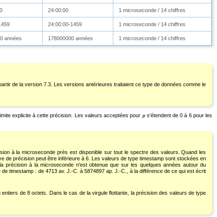
0
24:00:00
1 microseconde / 14 chiffres
1459
24:00:00-1459
1 microseconde / 14 chiffres
0 années
178000000 années
1 microseconde / 14 chiffres
rtir de la version 7.3. Les versions antérieures traitaient ce type de données comme le
limite explicite à cette précision. Les valeurs acceptées pour
s'étendent de 0 à 6 pour les
p
cision à la microseconde près est disponible sur tout le spectre des valeurs. Quand les
ive de précision peut être inférieure à 6. Les valeurs de type
timestamp
sont stockées en
la précision à la microseconde n'est obtenue que sur les quelques années autour du
ue de
timestamp
: de 4713 av. J.-C. à 5874897 ap. J.-C., à la différence de ce qui est écrit
entiers de 8 octets. Dans le cas de la virgule flottante, la précision des valeurs de type