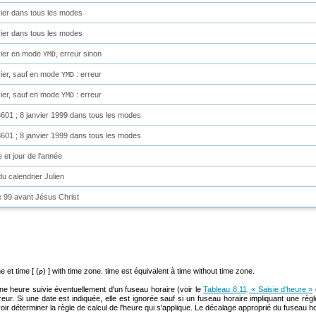
vier dans tous les modes
vier dans tous les modes
vier en mode
, erreur sinon
YMD
vier, sauf en mode
: erreur
YMD
vier, sauf en mode
: erreur
YMD
601 ; 8 janvier 1999 dans tous les modes
601 ; 8 janvier 1999 dans tous les modes
 et jour de l'année
du calendrier Julien
 99 avant Jésus Christ
ne
et
time [ (
) ] with time zone
.
time
est équivalent à
time without time zone
.
p
ne heure suivie éventuellement d'un fuseau horaire (voir le
Tableau 8.11, « Saisie d'heure »
reur. Si une date est indiquée, elle est ignorée sauf si un fuseau horaire impliquant une rè
r déterminer la règle de calcul de l'heure qui s'applique. Le décalage approprié du fuseau ho