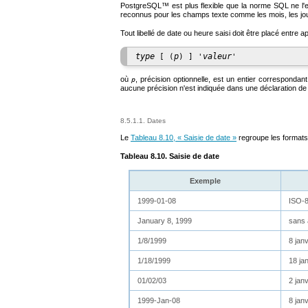
PostgreSQL
™ est plus flexible que la norme
SQL
ne l'
reconnus pour les champs texte comme les mois, les jou
Tout libellé de date ou heure saisi doit être placé entr
type
p
valeur
 [ (
) ] '
où
, précision optionnelle, est un entier correspon
p
aucune précision n'est indiquée dans une déclaration de con
8.5.1.1. Dates
Le
Tableau 8.10, « Saisie de date »
regroupe les formats 
Tableau 8.10. Saisie de date
Exemple
1999-01-08
ISO-8
January 8, 1999
sans a
1/8/1999
8 jan
1/18/1999
18 ja
01/02/03
2 jan
1999-Jan-08
8 jan