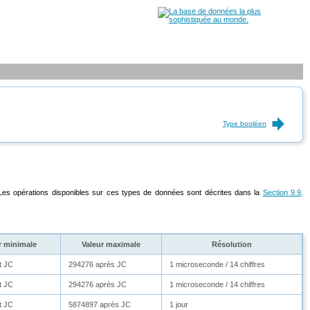
Type booléen
 Les opérations disponibles sur ces types de données sont décrites dans la
Section 9.9,
r minimale
Valeur maximale
Résolution
t JC
294276 après JC
1 microseconde / 14 chiffres
t JC
294276 après JC
1 microseconde / 14 chiffres
t JC
5874897 après JC
1 jour