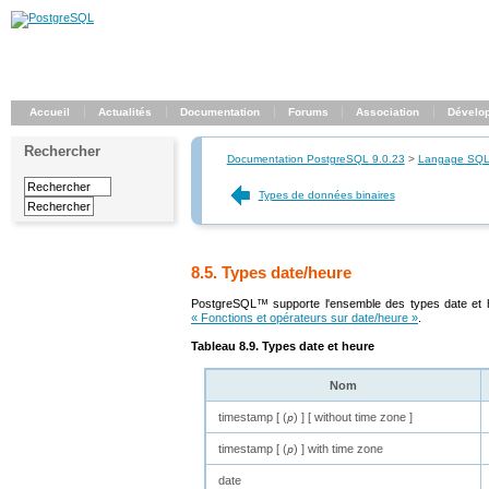
Accueil
Actualités
Documentation
Forums
Association
Dévelo
Rechercher
Documentation PostgreSQL 9.0.23
>
Langage SQ
Types de données binaires
8.5. Types date/heure
PostgreSQL
™ supporte l'ensemble des types date et
« Fonctions et opérateurs sur date/heure »
.
Tableau 8.9. Types date et heure
Nom
timestamp [ (
) ] [ without time zone ]
p
timestamp [ (
) ] with time zone
p
date