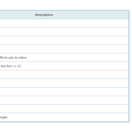
Description
ffecte pas la valeur
 doit être <= 12
mplet