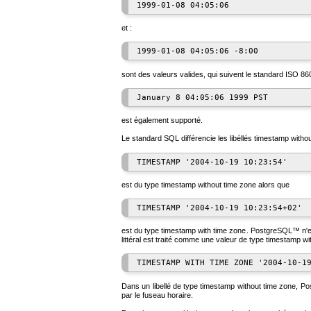
et :
sont des valeurs valides, qui suivent le standard
ISO
860
est également supporté.
Le standard
SQL
différencie les libéllés
timestamp withou
est du type
timestamp without time zone
alors que
est du type
timestamp with time zone
.
PostgreSQL
™ n'e
littéral est traité comme une valeur de type
timestamp wi
Dans un libellé de type
timestamp without time zone
,
Po
par le fuseau horaire.