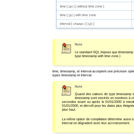
time [ (
) ] [ without time zone ]
p
time [ (
) ] with time zone
p
interval [
] [ (
) ]
champs
p
Note
Le standard SQL impose que
timestamp
type
timestamp with time zone
.)
time
,
timestamp
, et
interval
acceptent une précision opti
types
timestamp
et
interval
.
Note
Quand des valeurs de type
timestamp
s
timestamp
sont stockés en nombres à virgu
secondes avant ou après le 01/01/2000 à minui
01/01/2000, et décroît pour les dates plus éloigné
plus haut.
La même option de compilation détermine aussi si
interval
se dégradent avec leur accroissement.