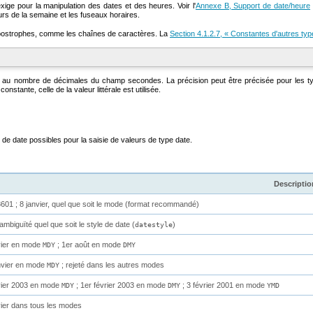
exige pour la manipulation des dates et des heures. Voir l'
Annexe B, Support de date/heure
rs de la semaine et les fuseaux horaires.
e apostrophes, comme les chaînes de caractères. La
Section 4.1.2.7, « Constantes d'autres typ
dant au nombre de décimales du champ secondes. La précision peut être précisée pour les 
stante, celle de la valeur littérale est utilisée.
de date possibles pour la saisie de valeurs de type
date
.
Descriptio
601 ; 8 janvier, quel que soit le mode (format recommandé)
mbiguïté quel que soit le style de date (
)
datestyle
vier en mode
; 1er août en mode
MDY
DMY
nvier en mode
; rejeté dans les autres modes
MDY
vier 2003 en mode
; 1er février 2003 en mode
; 3 février 2001 en mode
MDY
DMY
YMD
vier dans tous les modes