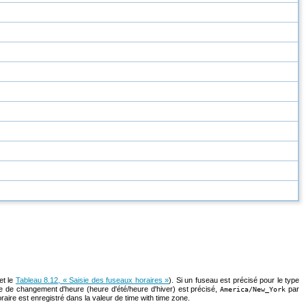
et le
Tableau 8.12, « Saisie des fuseaux horaires »
). Si un fuseau est précisé pour le type
gle de changement d'heure (heure d'été/heure d'hiver) est précisé,
par
America/New_York
raire est enregistré dans la valeur de
time with time zone
.