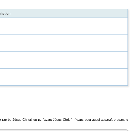
ription
(après Jésus Christ) ou
(avant Jésus Christ). (
/
peut aussi apparaître avant le
D
BC
AD
BC