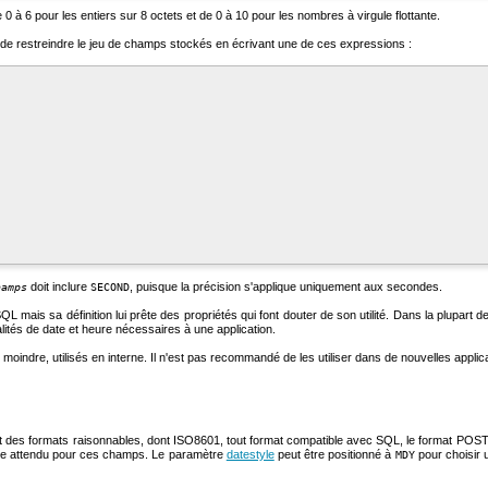
 0 à 6 pour les entiers sur 8 octets et de 0 à 10 pour les nombres à virgule flottante.
de restreindre le jeu de champs stockés en écrivant une de ces expressions :
doit inclure
, puisque la précision s'applique uniquement aux secondes.
hamps
SECOND
QL mais sa définition lui prête des propriétés qui font douter de son utilité. Dans la plupar
lités de date et heure nécessaires à une application.
moindre, utilisés en interne. Il n'est pas recommandé de les utiliser dans de nouvelles applic
art des formats raisonnables, dont ISO8601, tout format compatible avec
SQL
, le format
POS
ordre attendu pour ces champs. Le paramètre
datestyle
peut être positionné à
pour choisir 
MDY