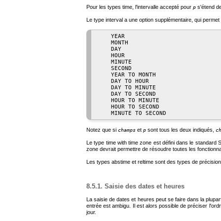
Pour les types
time
, l'intervalle accepté pour
s'étend de
p
Le type
interval
a une option supplémentaire, qui permet 
    YEAR

    MONTH

    DAY

    HOUR

    MINUTE

    SECOND

    YEAR TO MONTH

    DAY TO HOUR

    DAY TO MINUTE

    DAY TO SECOND

    HOUR TO MINUTE

    HOUR TO SECOND

Notez que si
et
sont tous les deux indiqués,
champs
p
c
Le type
time with time zone
est défini dans le standard S
zone
devrait permettre de résoudre toutes les fonctionna
Les types
abstime
et
reltime
sont des types de précision 
8.5.1. Saisie des dates et heures
La saisie de dates et heures peut se faire dans la plup
entrée est ambigu. Il est alors possible de préciser l'
jour.