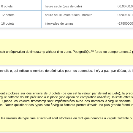
8 octets
heure seule (pas de date)
00:00:00.0
12 octets
heure seule, avec fuseau horaire
00:00:00+
16 octets
intervalles de temps
-17800000
soit un équivalent de
timestamp without time zone
.
PostgreSQL
™ force ce comportement à pa
onnelle
, qui indique le nombre de décimales pour les secondes. Il n'y a pas, par défaut, de 
p
ont stockées sur des entiers de 8 octets (ce qui est la valeur par défaut actuelle), la pré
le flottante double précision à la place (une option de compilation obsolète), la limite effect
t. Quand les valeurs
timestamp
sont implémentées avec des nombres à virgule flottante, 
es. Notez qu'utiliser des types date à virgule flottante permet d'avoir une plus grande étend
 les valeurs de type
time
et
interval
sont stockées en tant que nombres à virgule flottante ou 