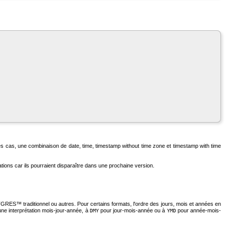
t des cas, une combinaison de
date
,
time
,
timestamp without time zone
et
timestamp with time
ations car ils pourraient disparaître dans une prochaine version.
TGRES
™ traditionnel ou autres. Pour certains formats, l'ordre des jours, mois et années en
une interprétation mois-jour-année, à
pour jour-mois-année ou à
pour année-mois-
DMY
YMD