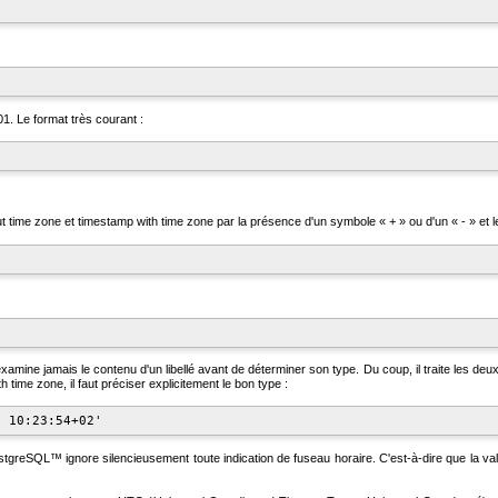
1. Le format très courant :
t time zone
et
timestamp with time zone
par la présence d'un symbole
«
+
»
ou d'un
«
-
»
et l
xamine jamais le contenu d'un libellé avant de déterminer son type. Du coup, il traite les 
th time zone
, il faut préciser explicitement le bon type :
stgreSQL
™ ignore silencieusement toute indication de fuseau horaire. C'est-à-dire que la va