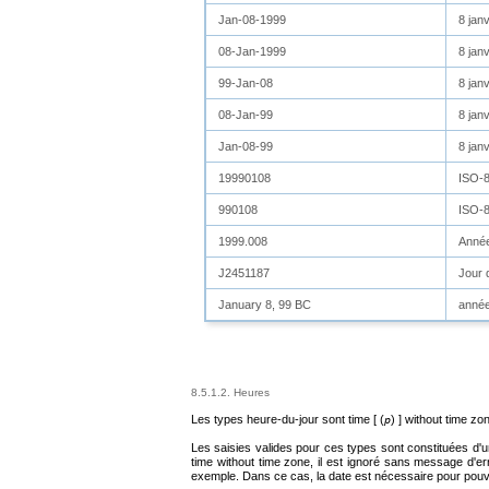
Jan-08-1999
8 jan
08-Jan-1999
8 jan
99-Jan-08
8 jan
08-Jan-99
8 jan
Jan-08-99
8 jan
19990108
ISO-8
990108
ISO-8
1999.008
Année
J2451187
Jour 
January 8, 99 BC
année
8.5.1.2. Heures
Les types heure-du-jour sont
time [ (
) ] without time zo
p
Les saisies valides pour ces types sont constituées d'u
time without time zone
, il est ignoré sans message d'er
exemple. Dans ce cas, la date est nécessaire pour pouvoi