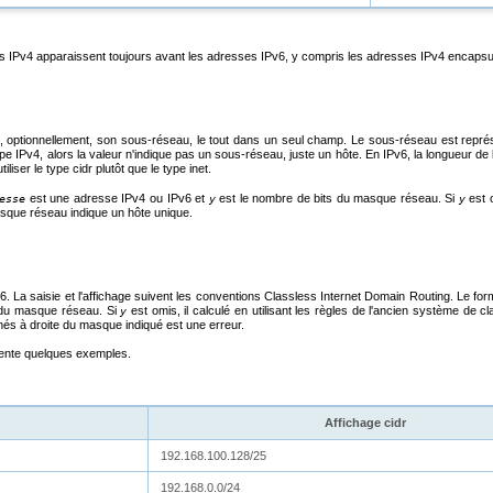
s IPv4 apparaissent toujours avant les adresses IPv6, y compris les adresses IPv4 encapsulé
 optionnellement, son sous-réseau, le tout dans un seul champ. Le sous-réseau est représe
ype IPv4, alors la valeur n'indique pas un sous-réseau, juste un hôte. En IPv6, la longueur de
tiliser le type
cidr
plutôt que le type
inet
.
est une adresse IPv4 ou IPv6 et
est le nombre de bits du masque réseau. Si
est o
esse
y
y
sque réseau indique un hôte unique.
. La saisie et l'affichage suivent les conventions Classless Internet Domain Routing. Le fo
 du masque réseau. Si
est omis, il calculé en utilisant les règles de l'ancien système de 
y
nés à droite du masque indiqué est une erreur.
ente quelques exemples.
Affichage
cidr
192.168.100.128/25
192.168.0.0/24