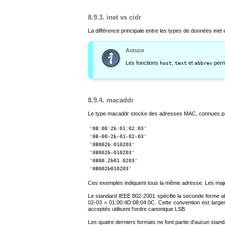
8.9.3. inet vs cidr
La différence principale entre les types de données
inet
Astuce
Les fonctions
,
et
perme
host
text
abbrev
8.9.4. macaddr
Le type
macaddr
stocke des adresses MAC, connues par 
'08:00:2b:01:02:03'
'08-00-2b-01-02-03'
'08002b:010203'
'08002b-010203'
'0800.2b01.0203'
'08002b010203'
Ces exemples indiquent tous la même adresse. Les maju
Le standard IEEE 802-2001 spécifie la seconde forme aff
02-03 = 01:00:4D:08:04:0C. Cette convention est large
acceptés utilisent l'ordre canonique LSB.
Les quatre derniers formats ne font partie d'aucun stand