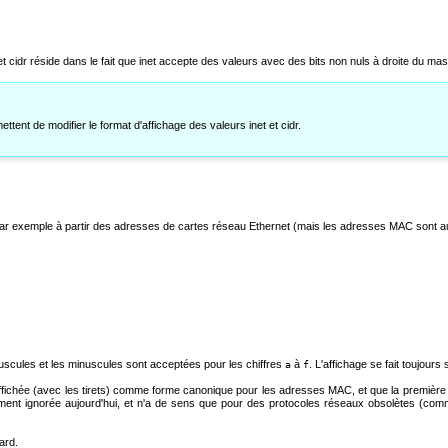
et
cidr
réside dans le fait que
inet
accepte des valeurs avec des bits non nuls à droite du ma
ttent de modifier le format d'affichage des valeurs
inet
et
cidr
.
exemple à partir des adresses de cartes réseau Ethernet (mais les adresses MAC sont aussi
scules et les minuscules sont acceptées pour les chiffres
à
. L'affichage se fait toujour
a
f
ichée (avec les tirets) comme forme canonique pour les adresses MAC, et que la première for
ment ignorée aujourd'hui, et n'a de sens que pour des protocoles réseaux obsolètes (com
ard.