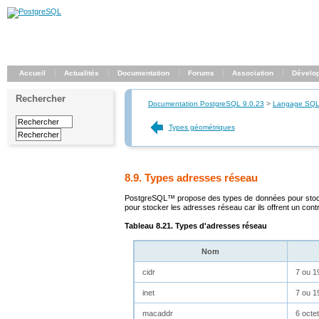
Accueil
Actualités
Documentation
Forums
Association
Dévelo
Rechercher
Documentation PostgreSQL 9.0.23
>
Langage SQ
Types géométriques
8.9. Types adresses réseau
PostgreSQL
™ propose des types de données pour stock
pour stocker les adresses réseau car ils offrent un contr
Tableau 8.21. Types d'adresses réseau
Nom
cidr
7 ou 1
inet
7 ou 1
macaddr
6 octe