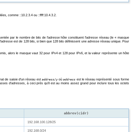
es, comme ::10.2.3.4 ou ::ffff:10.4.3.2.
ntée par le nombre de bits de l'adresse hôte constituent l'adresse réseau (le
«
masque
 l'adresse est de 128 bits, si bien que 128 bits définissent une adresse réseau unique. Pour
mis, alors le masque vaut 32 pour IPv4 et 128 pour IPv6, et la valeur représente un hôte
rmat de saisie d'un réseau est
où
est le réseau représenté sous forme
address/y
address
classes d'adresses, à ceci près qu'il est au moins assez grand pour inclure tous les octets
abbrev(
cidr
)
192.168.100.128/25
192.168.0/24