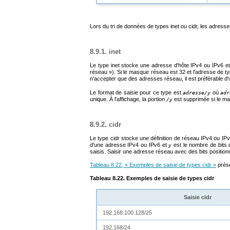
Lors du tri de données de types
inet
ou
cidr
, les adresse
8.9.1. inet
Le type
inet
stocke une adresse d'hôte IPv4 ou IPv6 et,
réseau
»
). Si le masque réseau est 32 et l'adresse de t
n'accepter que des adresses réseau, il est préférable d'u
Le format de saisie pour ce type est
où
adresse/y
adr
unique. À l'affichage, la portion
est supprimée si le ma
/y
8.9.2. cidr
Le type
cidr
stocke une définition de réseau IPv4 ou IPv6
d'une adresse IPv4 ou IPv6 et
est le nombre de bits
y
saisis. Saisir une adresse réseau avec des bits position
Tableau 8.22, « Exemples de saisie de types
cidr
»
prés
Tableau 8.22. Exemples de saisie de types
cidr
Saisie
cidr
192.168.100.128/25
192.168/24