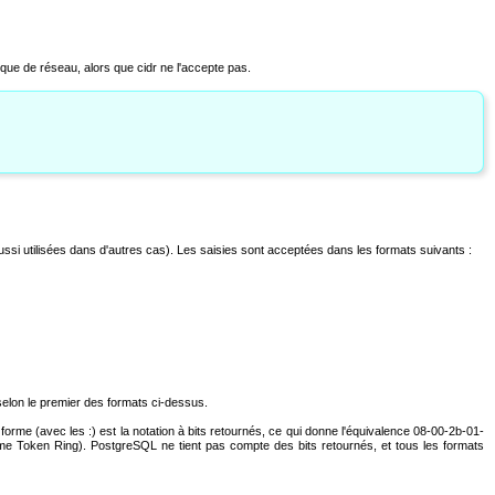
sque de réseau, alors que
cidr
ne l'accepte pas.
 utilisées dans d'autres cas). Les saisies sont acceptées dans les formats suivants :
s selon le premier des formats ci-dessus.
me (avec les :) est la notation à bits retournés, ce qui donne l'équivalence 08-00-2b-01-
me Token Ring). PostgreSQL ne tient pas compte des bits retournés, et tous les formats