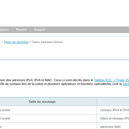
ppeurs
Planète
Support
L
>
Types de données
>
Types adresses réseau
er des adresses IPv4, IPv6 et MAC. Ceux-ci sont décrits dans le
Tableau 8.21, « Types d
ôle de syntaxe lors de la saisie et plusieurs opérateurs et fonctions spécialisées (voir la
Sect
Taille de stockage
9 octets
réseaux IPv4 et IPv
9 octets
hôtes et réseaux IPv
ts
adresses MAC