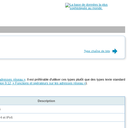
Type chaîne de bits
'adresses réseau »
. Il est préférable d'utiliser ces types plutôt que des types texte standard
ion 9.12, « Fonctions et opérateurs sur les adresses réseau »
).
Description
6
4 et IPv6