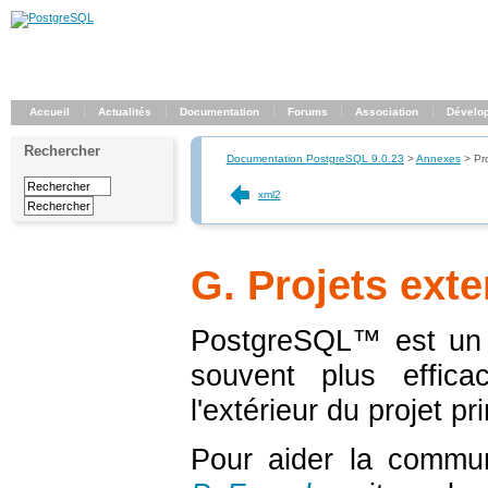
Accueil
Actualités
Documentation
Forums
Association
Dévelo
Rechercher
Documentation PostgreSQL 9.0.23
>
Annexes
>
Pr
xml2
G. Projets ext
PostgreSQL
™ est un p
souvent plus effic
l'extérieur du projet pri
Pour aider la commun