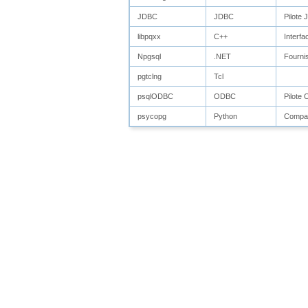
JDBC
JDBC
Pilote
libpqxx
C++
Interfa
Npgsql
.NET
Fourni
pgtclng
Tcl
psqlODBC
ODBC
Pilote
psycopg
Python
Compat