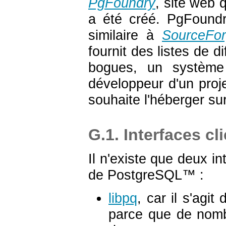
PgFoundry
, site web 
a été créé. PgFoundr
similaire à
SourceFor
fournit des listes de d
bogues, un système
développeur d'un proje
souhaite l'héberger su
G.1. Interfaces cl
Il n'existe que deux in
de
PostgreSQL
™ :
libpq
, car il s'agit
parce que de nombr