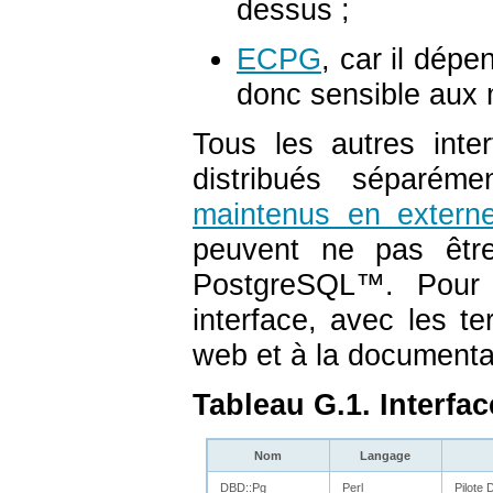
dessus ;
ECPG
, car il dép
donc sensible aux 
Tous les autres inte
distribués séparém
maintenus en extern
peuvent ne pas êtr
PostgreSQL
™. Pour 
interface, avec les t
web et à la documenta
Tableau G.1. Interfa
Nom
Langage
DBD::Pg
Perl
Pilote 