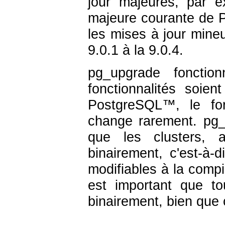
jour majeures, par e
majeure courante de
les mises à jour mine
9.0.1 à la 9.0.4.
pg_upgrade
fonction
fonctionnalités soie
PostgreSQL
™, le fo
change rarement.
pg_
que les clusters, 
binairement, c'est-à-
modifiables à la compil
est important que to
binairement, bien que 