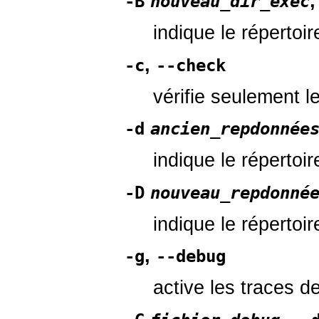
,
-B
nouveau_dir_exec
indique le répertoi
,
-c
--check
vérifie seulement l
-d
ancien_repdonnée
indique le répertoi
-D
nouveau_repdonné
indique le répertoi
,
-g
--debug
active les traces 