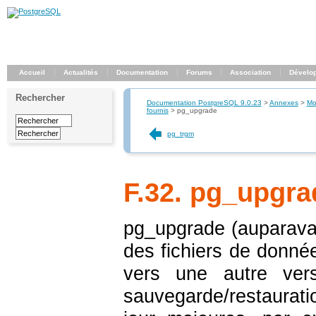
Accueil
Actualités
Documentation
Forums
Association
Dévelo
Rechercher
Documentation PostgreSQL 9.0.23
>
Annexes
>
Mo
fournis
>
pg_upgrade
pg_trgm
F.32. pg_upgra
pg_upgrade
(auparava
des fichiers de donné
vers une autre vers
sauvegarde/restaurat