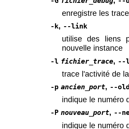
,
-G
fichier_debug
--
enregistre les trac
,
-k
--link
utilise des liens 
nouvelle instance
,
-l
fichier_trace
--
trace l'activité de 
,
-p
ancien_port
--ol
indique le numéro d
,
-P
nouveau_port
--n
indique le numéro d