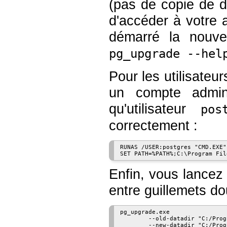
(pas de copie de 
d'accéder à votre 
démarré la nouve
pg_upgrade --hel
Pour les utilisate
un compte admini
qu'utilisateur
pos
correctement :
RUNAS /USER:postgres "CMD.EXE"

Enfin, vous lance
entre guillemets do
pg_upgrade.exe

        --old-datadir "C:/Prog
        --new-datadir "C:/Prog