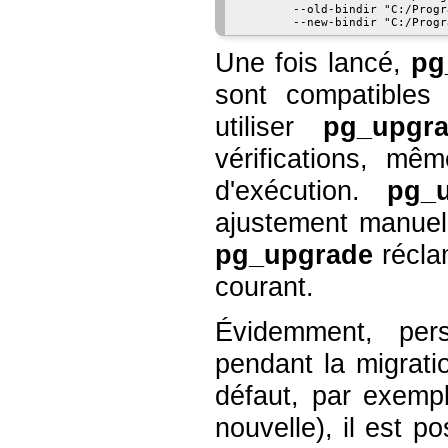
        --old-bindir "C:/Progr
Une fois lancé,
pg
sont compatibles
utiliser
pg_upgr
vérifications, mêm
d'exécution.
pg_
ajustement manuel 
pg_upgrade
réclam
courant.
Évidemment, per
pendant la migratio
défaut, par exemp
nouvelle), il est p