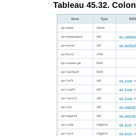
Tableau 45.32. Colo
Nom
Type
Réf
name
oprname
oid
oprnamespace
pg_namesp
oid
oprowner
pg_authid
char
oprkind
bool
oprcanmerge
bool
oprcanhash
oid
oprleft
pg_type
.o
oid
oprright
pg_type
.o
oid
oprresult
pg_type
.o
oid
oprcom
pg_operat
oid
oprnegate
pg_operat
regproc
oprcode
pg_proc
.o
regproc
oprrest
pg_proc
.o