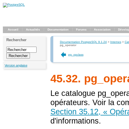
Accueil
Actualités
Documentation
Forums
Association
Dévelo
Rechercher
Documentation PostgreSQL 9.1.24
>
Internes
>
Ca
pg_operator
pg_opclass
Version anglaise
45.32. pg_oper
Le catalogue
pg_opera
opérateurs. Voir la 
Section 35.12, « Opérat
d'informations.