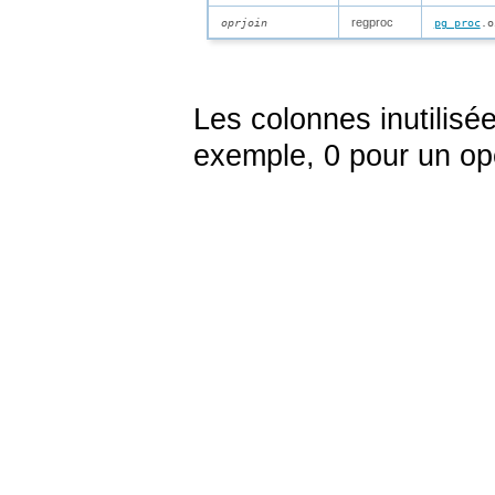
regproc
oprjoin
pg_proc
.o
Les colonnes inutilisé
exemple, 0 pour un opé