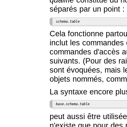
qualifié
constitué du n
séparés par un point :
schema
.
table
Cela fonctionne partou
inclut les commandes d
commandes d'accès au
suivants. (Pour des rai
sont évoquées, mais l
objets nommés, comme 
La syntaxe encore plu
base
.
schema
.
table
peut aussi être utilisé
n'existe que pour des 