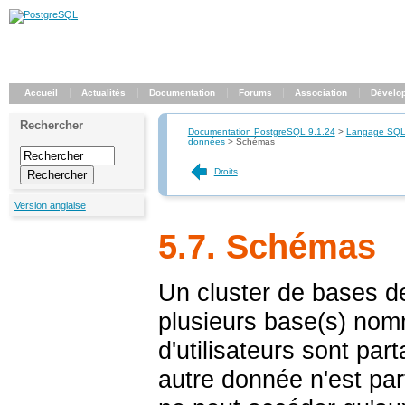
Accueil
Actualités
Documentation
Forums
Association
Dévelo
Rechercher
Documentation PostgreSQL 9.1.24
>
Langage SQ
données
>
Schémas
Droits
Version anglaise
5.7. Schémas
Un cluster de bases 
plusieurs base(s) nomm
d'utilisateurs sont pa
autre donnée n'est par