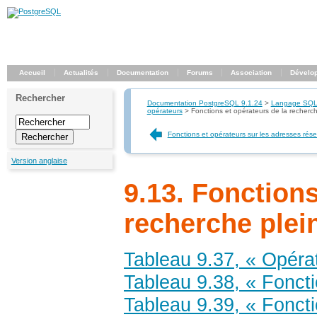
Accueil
Actualités
Documentation
Forums
Association
Dévelo
Rechercher
Documentation PostgreSQL 9.1.24
>
Langage SQ
opérateurs
>
Fonctions et opérateurs de la recherch
Fonctions et opérateurs sur les adresses rés
Version anglaise
9.13. Fonctions
recherche plein
Tableau 9.37, « Opérat
Tableau 9.38, « Foncti
Tableau 9.39, « Fonct