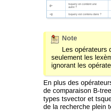
tsquery
en contient une
@>
autre ?
tsquery
est contenu dans ?
<@
Note
Les opérateurs 
seulement les lexèm
ignorant les opérat
En plus des opérateurs
de comparaison B-tree 
types
tsvector
et
tsque
de la recherche plein 