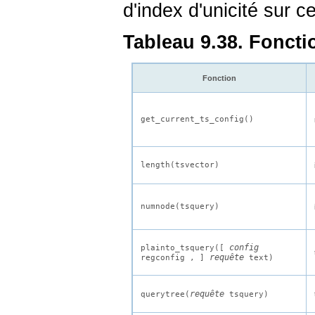
d'index d'unicité sur 
Tableau 9.38. Foncti
Fonction
get_current_ts_config()
length(
tsvector
)
numnode(
tsquery
)
config
plainto_tsquery([
requête
regconfig
,
]
text
)
requête
querytree(
tsquery
)