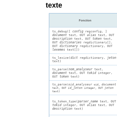
texte
Fonction
config
ts_debug([
regconfig
,
]
document
alias
text
, OUT
text
, OUT
description
token
text
, OUT
text
,
dictionaries
OUT
regdictionary[]
,
dictionary
OUT
regdictionary
, OUT
lexemes
text[]
)
dict
jeton
ts_lexize(
regdictionary
,
text
)
nom_analyseur
ts_parse(
text
,
document
tokid
text
, OUT
integer
,
token
OUT
text
)
ts_parse
oid_analyseur
document
(
oid
,
id_jeton
jeton
text
, OUT
integer
, OUT
text
)
parser_name
ts_token_type(
text
, OUT
tokid
alias
integer
, OUT
text
, OUT
description
text
)