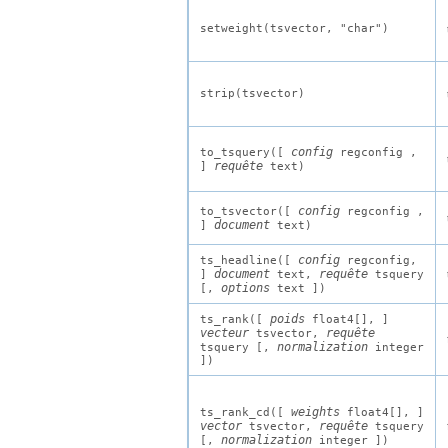
setweight(
tsvector
,
"char"
)
strip(
tsvector
)
config
to_tsquery([
regconfig
,
requête
]
text
)
config
to_tsvector([
regconfig
,
document
]
text
)
config
ts_headline([
regconfig
,
document
requête
]
text
,
tsquery
options
[
,
text
])
poids
ts_rank([
float4[]
,
]
vecteur
requête
tsvector
,
normalization
tsquery
[
,
integer
])
weights
ts_rank_cd([
float4[]
,
]
vector
requête
tsvector
,
tsquery
normalization
[
,
integer
])