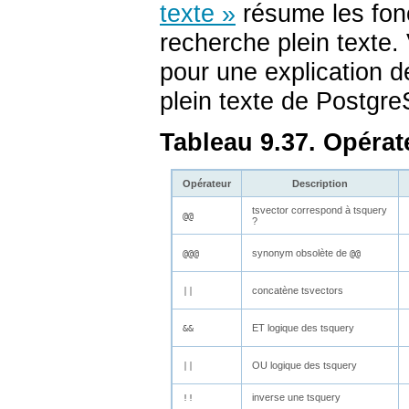
texte »
résume les fonc
recherche plein texte.
pour une explication dé
plein texte de
Postgr
Tableau 9.37. Opérat
Opérateur
Description
tsvector
correspond à
tsquery
@@
?
synonym obsolète de
@@@
@@
concatène
tsvector
s
||
ET logique des
tsquery
&&
OU logique des
tsquery
||
inverse une
tsquery
!!