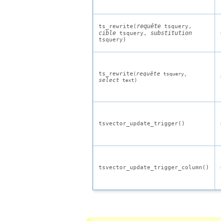
requête
ts_rewrite(
tsquery
,
cible
substitution
tsquery
,
tsquery
)
ts_rewrite
requête
(
tsquery
,
select
text
)
tsvector_update_trigger()
tsvector_update_trigger_column()