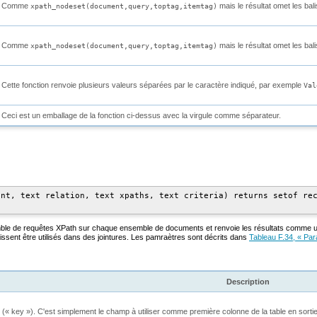
Comme
mais le résultat omet les bali
xpath_nodeset(document,query,toptag,itemtag)
Comme
mais le résultat omet les bali
xpath_nodeset(document,query,toptag,itemtag)
Cette fonction renvoie plusieurs valeurs séparées par le caractère indiqué, par exemple
Val
Ceci est un emballage de la fonction ci-dessus avec la virgule comme séparateur.
nt, text relation, text xpaths, text criteria) returns setof rec
ble de requêtes XPath sur chaque ensemble de documents et renvoie les résultats comme u
issent être utilisés dans des jointures. Les pamraètres sont décrits dans
Tableau F.34, « Pa
Description
 (
«
key
»
). C'est simplement le champ à utiliser comme première colonne de la table en sortie, 