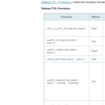
Tableau F.33, « Fonctions »
montre les fonctions fourni
Tableau F.33. Fonctions
Fonction
Retour
bool
xml_is_well_formed(document)
xpath_string(document,
text
query)
xpath_number(document,
float4
query)
bool
xpath_bool(document, query)
xpath_nodeset(document,
text
query, toptag, itemtag)