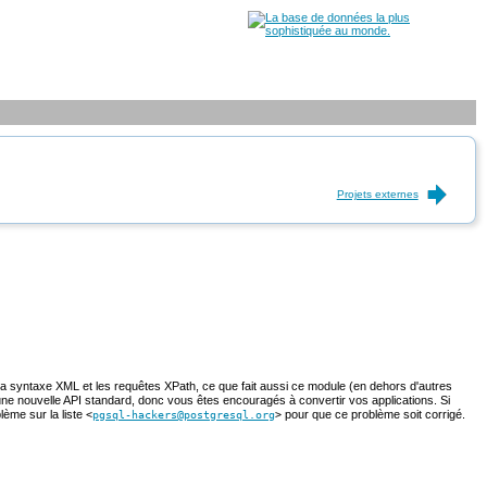
Projets externes
la syntaxe XML et les requêtes XPath, ce que fait aussi ce module (en dehors d'autres
une nouvelle API standard, donc vous êtes encouragés à convertir vos applications. Si
lème sur la liste
pour que ce problème soit corrigé.
<
pgsql-hackers@postgresql.org
>