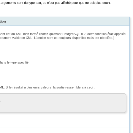
s arguments sont du type
text
, ce n'est pas affiché pour que ce soit plus court.
tion
ent est du XML bien formé (notez qu'avant PostgreSQL 8.2, cette fonction était appelée
ument valide en XML. L'ancien nom est toujours disponible mais est obsolète.)
ans le type spécifié.
. Si le résultat a plusieurs valeurs, la sortie ressemblera à ceci :

