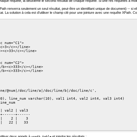
 chaque requête, la deuxième le second résultat de chaque requête. Si une res requêtes a mo
ath renverra seulement un seul résultat, peut-être un identifiant unique de document) -- si el
tat. La solution à cela est d'utiliser le champ clé pour une jointure avec une requête XPath.
c num="C1">

c>3</c></line>

><c>33</c></line>

c num="C2">

/b><c>333</c></line>

/b><c>333</c></line>



ne/@num|/doc/line/a|/doc/line/b|/doc/line/c',

0), line_num varchar(10), val1 int4, val2 int4, val3 int4)

ine_num

| val2 | val3

+------+------

|    2 |    3

|   22 |   33

utiliser deux appels à
et joindre les résultats :
xpath_table