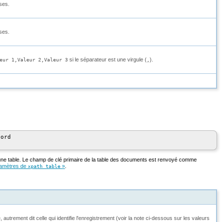
ses.
ses.
si le séparateur est une virgule (
).
eur 1,Valeur 2,Valeur 3
,
ord

ne table. Le champ de clé primaire de la table des documents est renvoyé comme
ramètres de
»
.
xpath_table
autrement dit celle qui identifie l'enregistrement (voir la note ci-dessous sur les valeurs