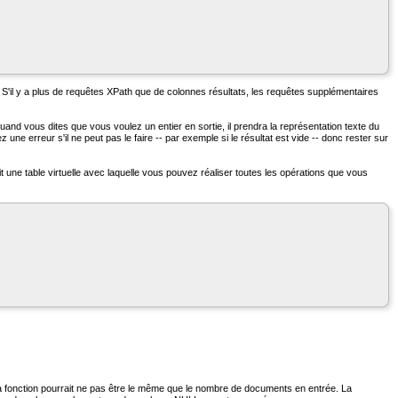
 S'il y a plus de requêtes XPath que de colonnes résultats, les requêtes supplémentaires
quand vous dites que vous voulez un entier en sortie, il prendra la représentation texte du
une erreur s'il ne peut pas le faire -- par exemple si le résultat est vide -- donc rester sur
it une table virtuelle avec laquelle vous pouvez réaliser toutes les opérations que vous
 fonction pourrait ne pas être le même que le nombre de documents en entrée. La