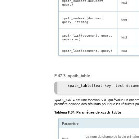
xpath_nodeset(document,
text
query)
xpath_nodeset(document,
text
query, itemtag)
xpath_list(document, query,
text
separator)
text
xpath_list(document, query)
F.47.3. xpath_table
   xpath_table(text key, text docume
est une fonction
SRF
qui évalue un ensem
xpath_table
première colonne des résultats pour que les résultats pu
Tableau F.34. Paramètres de
xpath_table
Paramètre
Le nom du champ de la clé primaire
key