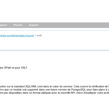
ppeurs
Planète
Support
dules supplémentaires fournis
>
xml2
êtes XPath et pour XSLT.
asées sur le standard SQL/XML sont dans le cœur du serveur. Cela couvre la vérification de 
 prévu que ce module soit supprimé dans une future version de PostgreSQL pour faire place à 
nt pas disponibles dans un format adéquat avec la nouvelle API, merci d'expliquer votre prob