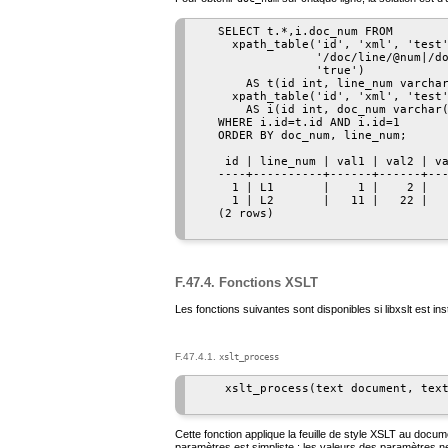
   SELECT t.*,i.doc_num FROM

     xpath_table('id', 'xml', 'test'
                 '/doc/line/@num|/do
                 'true')

       AS t(id int, line_num varchar
     xpath_table('id', 'xml', 'test'
       AS i(id int, doc_num varchar(
   WHERE i.id=t.id AND i.id=1

   ORDER BY doc_num, line_num;

    id | line_num | val1 | val2 | va
   ----+----------+------+------+---
     1 | L1       |    1 |    2 |   
     1 | L2       |   11 |   22 |   
   (2 rows)

F.47.4. Fonctions XSLT
Les fonctions suivantes sont disponibles si libxslt est inst
F.47.4.1.
xslt_process
    xslt_process(text document, text
Cette fonction applique la feuille de style XSLT au docu
paramètres est simpliste : les valeurs des paramètres ne