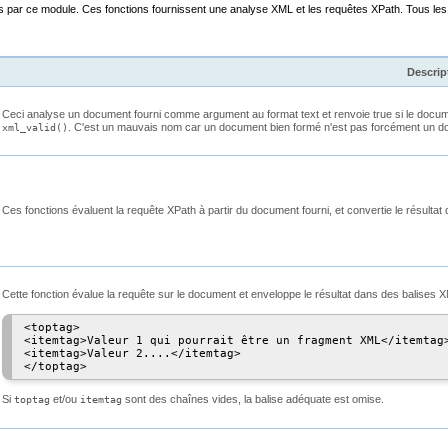
es par ce module. Ces fonctions fournissent une analyse XML et les requêtes XPath. Tous le
Descrip
Ceci analyse un document fourni comme argument au format text et renvoie true si le docum
. C'est un mauvais nom car un document bien formé n'est pas forcément un doc
xml_valid()
Ces fonctions évaluent la requête XPath à partir du document fourni, et convertie le résultat d
Cette fonction évalue la requête sur le document et enveloppe le résultat dans des balises XML
<toptag>

<itemtag>Valeur 1 qui pourrait être un fragment XML</itemtag>
<itemtag>Valeur 2....</itemtag>

Si
et/ou
sont des chaînes vides, la balise adéquate est omise.
toptag
itemtag