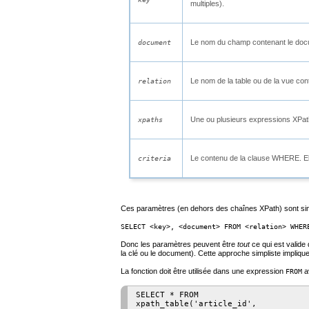
multiples).
Le nom du champ contenant le do
document
Le nom de la table ou de la vue co
relation
Une ou plusieurs expressions XPa
xpaths
Le contenu de la clause WHERE. Elle
criteria
Ces paramètres (en dehors des chaînes XPath) sont simple
SELECT <key>, <document> FROM <relation> WHER
Donc les paramètres peuvent être
tout
ce qui est valide
la clé ou le document). Cette approche simpliste implique
La fonction doit être utilisée dans une expression
a
FROM
SELECT * FROM

xpath_table('article_id',
