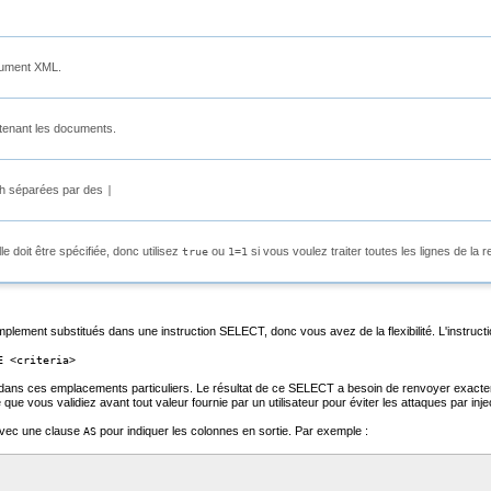
cument XML.
ntenant les documents.
th séparées par des
|
 doit être spécifiée, donc utilisez
ou
si vous voulez traiter toutes les lignes de la re
true
1=1
ment substitués dans une instruction SELECT, donc vous avez de la flexibilité. L'instruction 
E <criteria>
 dans ces emplacements particuliers. Le résultat de ce SELECT a besoin de renvoyer exactem
 que vous validiez avant tout valeur fournie par un utilisateur pour éviter les attaques par in
vec une clause
pour indiquer les colonnes en sortie. Par exemple :
AS