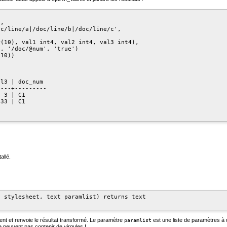
,

c/line/a|/doc/line/b|/doc/line/c',

(10), val1 int4, val2 int4, val3 int4),

, '/doc/@num', 'true')

10))

l3 | doc_num

---+---------

 3 | C1

33 | C1

allé.
 stylesheet, text paramlist) returns text

ment et renvoie le résultat transformé. Le paramètre
est une liste de paramètres à u
paramlist
 peuvent pas contenir de virgules !