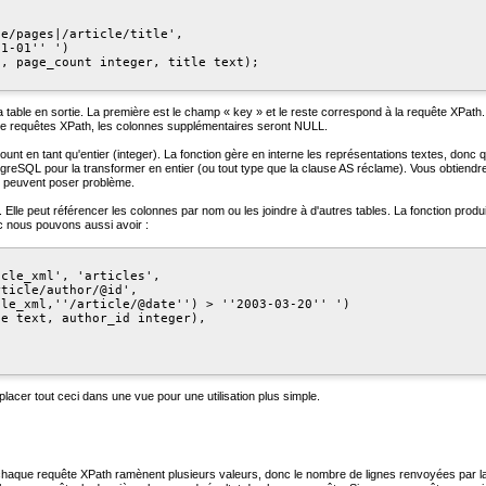
e/pages|/article/title',

1-01'' ')

, page_count integer, title text);

a table en sortie. La première est le champ
«
key
»
et le reste correspond à la requête XPath.
e de requêtes XPath, les colonnes supplémentaires seront NULL.
ount
en tant qu'entier (integer). La fonction gère en interne les représentations textes, donc 
stgreSQL pour la transformer en entier (ou tout type que la clause
AS
réclame). Vous obtiendrez 
s peuvent poser problème.
. Elle peut référencer les colonnes par nom ou les joindre à d'autres tables. La fonction produ
onc nous pouvons aussi avoir :
cle_xml', 'articles',

ticle/author/@id',

le_xml,''/article/@date'') > ''2003-03-20'' ')

e text, author_id integer),

cer tout ceci dans une vue pour une utilisation plus simple.
haque requête XPath ramènent plusieurs valeurs, donc le nombre de lignes renvoyées par la