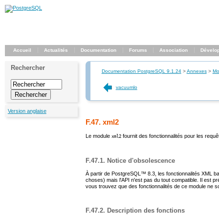
Accueil
Actualités
Documentation
Forums
Association
Dévelo
Rechercher
Documentation PostgreSQL 9.1.24
>
Annexes
>
Mo
vacuumlo
Version anglaise
F.47. xml2
Le module
fournit des fonctionnalités pour les requ
xml2
F.47.1. Notice d'obsolescence
À partir de
PostgreSQL
™ 8.3, les fonctionnalités XML b
choses) mais l'API n'est pas du tout compatible. Il est
vous trouvez que des fonctionnalités de ce module ne so
F.47.2. Description des fonctions