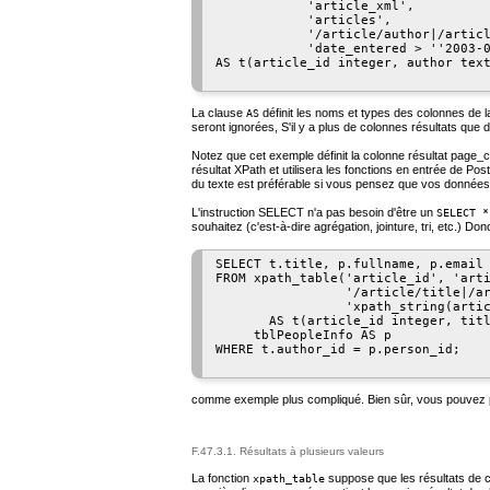
            'article_xml',

            'articles',

            '/article/author|/articl
            'date_entered > ''2003-0
AS t(article_id integer, author text
La clause
définit les noms et types des colonnes de l
AS
seront ignorées, S'il y a plus de colonnes résultats qu
Notez que cet exemple définit la colonne résultat
page_c
résultat XPath et utilisera les fonctions en entrée de Po
du texte est préférable si vous pensez que vos donnée
L'instruction SELECT n'a pas besoin d'être un
SELECT *
souhaitez (c'est-à-dire agrégation, jointure, tri, etc.) D
SELECT t.title, p.fullname, p.email

FROM xpath_table('article_id', 'arti
                 '/article/title|/ar
                 'xpath_string(artic
       AS t(article_id integer, titl
     tblPeopleInfo AS p

WHERE t.author_id = p.person_id;

comme exemple plus compliqué. Bien sûr, vous pouvez pla
F.47.3.1. Résultats à plusieurs valeurs
La fonction
suppose que les résultats de c
xpath_table