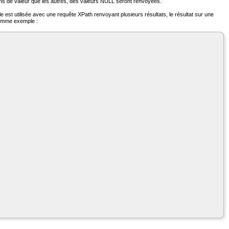
ins de valeur que les autres, des valeurs NULL seront renvoyées.
le est utilisée avec une requête XPath renvoyant plusieurs résultats, le résultat sur une
 Comme exemple :