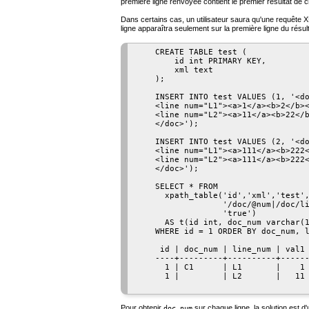
première ligne renvoyée contient le premier résultat de
Dans certains cas, un utilisateur saura qu'une requête XP
ligne apparaîtra seulement sur la première ligne du résul
    CREATE TABLE test (

        id int PRIMARY KEY,

        xml text

    );

    INSERT INTO test VALUES (1, '<do
    <line num="L1"><a>1</a><b>2</b><
    <line num="L2"><a>11</a><b>22</b
    </doc>');

    INSERT INTO test VALUES (2, '<do
    <line num="L1"><a>111</a><b>222<
    <line num="L2"><a>111</a><b>222<
    </doc>');

    SELECT * FROM

      xpath_table('id','xml','test',
                  '/doc/@num|/doc/li
                  'true')

      AS t(id int, doc_num varchar(1
    WHERE id = 1 ORDER BY doc_num, l
     id | doc_num | line_num | val1 
    ----+---------+----------+------
      1 | C1      | L1       |    1 
      1 |         | L2       |   11 
Pour obtenir
sur chaque ligne, la solution est d'
doc_num