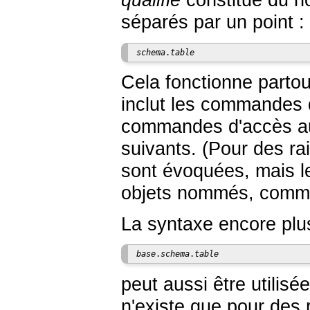
qualifié
constitué du n
séparés par un point :
schema
.
table
Cela fonctionne partou
inclut les commandes d
commandes d'accès au
suivants. (Pour des rai
sont évoquées, mais l
objets nommés, comme 
La syntaxe encore plu
base
.
schema
.
table
peut aussi être utilisé
n'existe que pour des 