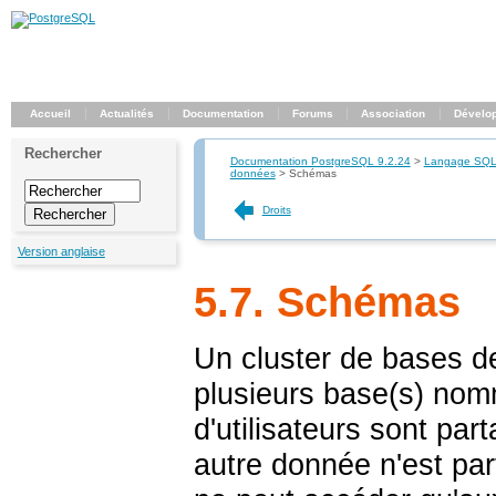
Accueil
Actualités
Documentation
Forums
Association
Dévelo
Rechercher
Documentation PostgreSQL 9.2.24
>
Langage SQ
données
>
Schémas
Droits
Version anglaise
5.7. Schémas
Un cluster de bases 
plusieurs base(s) nomm
d'utilisateurs sont pa
autre donnée n'est par