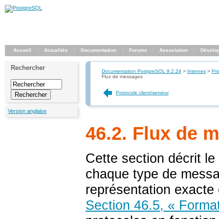
Accueil
Actualités
Documentation
Forums
Association
Dévelo
Rechercher
Documentation PostgreSQL 9.2.24
>
Internes
>
Pro
Flux de messages
Protocole client/serveur
Version anglaise
46.2. Flux de 
Cette section décrit l
chaque type de messag
représentation exact
Section 46.5, « Form