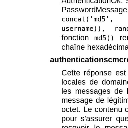
AuthenticationOk, 
PasswordMessage
concat('md5',
username)), ran
fonction
ren
md5()
chaîne hexadécima
authenticationscmcr
Cette réponse est
locales de domain
les messages de lé
message de légiti
octet. Le contenu de
pour s'assurer qu
recevoir le messag