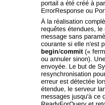
portail a été créé à pa
ErrorResponse ou Por
À la réalisation comp
requêtes étendues, le
message sans paramètr
courante si elle n'est p
begin
/
commit
(
«
ferm
ou annuler sinon). Un
envoyée. Le but de Syn
resynchronisation pour
erreur est détectée lo
étendue, le serveur la
messages jusqu'à ce qu
ReadyForQuery et ret