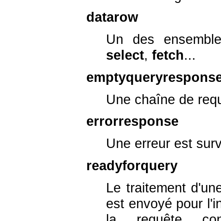
datarow
Un des ensembles
select
,
fetch
...
emptyqueryrespons
Une chaîne de requ
errorresponse
Une erreur est sur
readyforquery
Le traitement d'u
est envoyé pour l'i
la requête co