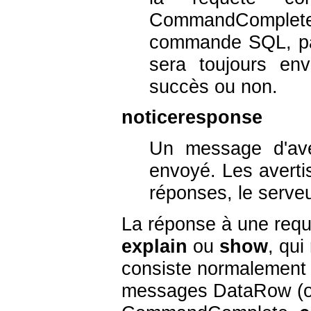
CommandComplete
commande SQL, pa
sera toujours en
succès ou non.
noticeresponse
Un message d'ave
envoyé. Les avert
réponses, le serveu
La réponse à une req
explain
ou
show
, qu
consiste normalement 
messages DataRow (ou 