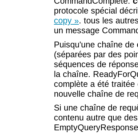
CommandComplete.
c
protocole spécial décr
copy »
. tous les autr
un message Command
Puisqu'une chaîne de c
(séparées par des point
séquences de réponses 
la chaîne. ReadyForQu
complète a été traitée
nouvelle chaîne de re
Si une chaîne de requ
contenu autre que des
EmptyQueryResponse 