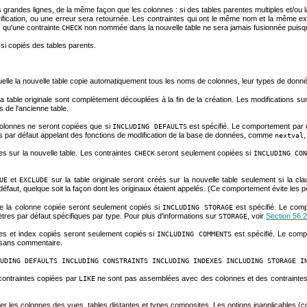
grandes lignes, de la même façon que les colonnes : si des tables parentes multiples et/ou la
rification, ou une erreur sera retournée. Les contraintes qui ont le même nom et la même 
z qu'une contrainte
non nommée dans la nouvelle table ne sera jamais fusionnée puisqu'
CHECK
si copiés des tables parents.
aquelle la nouvelle table copie automatiquement tous les noms de colonnes, leur types de donn
t la table originale sont complètement découplées à la fin de la création. Les modifications su
 de l'ancienne table.
colonnes ne seront copiées que si
est spécifié. Le comportement par d
INCLUDING DEFAULTS
urs par défaut appelant des fonctions de modification de la base de données, comme
,
nextval
 sur la nouvelle table. Les contraintes
seront seulement copiées si
CHECK
INCLUDING CO
et
sur la table originale seront créés sur la nouvelle table seulement si la cl
UE
EXCLUDE
 défaut, quelque soit la façon dont les originaux étaient appelés. (Ce comportement évite les
de la colonne copiée seront seulement copiés si
est spécifié. Le com
INCLUDING STORAGE
tres par défaut spécifiques par type. Pour plus d'informations sur
, voir
Section 56.
STORAGE
es et index copiés seront seulement copiés si
est spécifié. Le comp
INCLUDING COMMENTS
s sans commentaire.
UDING DEFAULTS INCLUDING CONSTRAINTS INCLUDING INDEXES INCLUDING STORAGE I
 contraintes copiées par
ne sont pas assemblées avec des colonnes et des contraintes 
LIKE
pier les colonnes des vues, tables distantes et types composites. Les options inapplicables