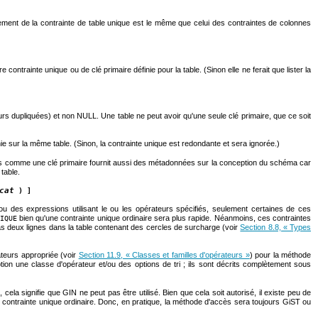
ment de la contrainte de table unique est le même que celui des contraintes de colonnes
trainte unique ou de clé primaire définie pour la table. (Sinon elle ne ferait que lister la
s dupliquées) et non NULL. Une table ne peut avoir qu'une seule clé primaire, que ce soit
 sur la même table. (Sinon, la contrainte unique est redondante et sera ignorée.)
es comme une clé primaire fournit aussi des métadonnées sur la conception du schéma car
table.
cat
) ]
ou des expressions utilisant le ou les opérateurs spécifiés, seulement certaines de ces
bien qu'une contrainte unique ordinaire sera plus rapide. Néanmoins, ces contraintes
IQUE
pas deux lignes dans la table contenant des cercles de surcharge (voir
Section 8.8, « Types
ateurs appropriée (voir
Section 11.9, « Classes et familles d'opérateurs »
) pour la méthode
tion une classe d'opérateur et/ou des options de tri ; ils sont décrits complètement sous
, cela signifie que
GIN
ne peut pas être utilisé. Bien que cela soit autorisé, il existe peu de
e contrainte unique ordinaire. Donc, en pratique, la méthode d'accès sera toujours
GiST
ou