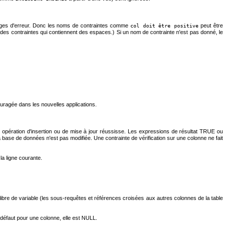
ssages d'erreur. Donc les noms de contraintes comme
peut être
col doit être positive
 des contraintes qui contiennent des espaces.) Si un nom de contrainte n'est pas donné, le
uragée dans les nouvelles applications.
ne opération d'insertion ou de mise à jour réussisse. Les expressions de résultat TRUE ou
 base de données n'est pas modifiée. Une contrainte de vérification sur une colonne ne fait
la ligne courante.
 libre de variable (les sous-requêtes et références croisées aux autres colonnes de la table
r défaut pour une colonne, elle est NULL.