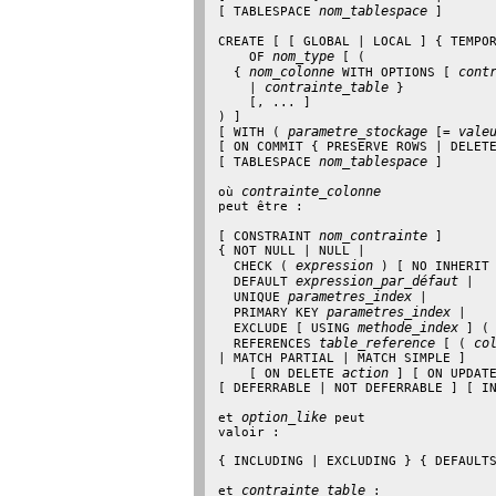
nom_tablespace
[ TABLESPACE 
 ]

CREATE [ [ GLOBAL | LOCAL ] { TEMPO
nom_type
    OF 
 [ (

nom_colonne
cont
  { 
 WITH OPTIONS [ 
contrainte_table
    | 
 }

    [, ... ]

) ]

parametre_stockage
vale
[ WITH ( 
 [= 
[ ON COMMIT { PRESERVE ROWS | DELETE
nom_tablespace
[ TABLESPACE 
 ]

contrainte_colonne
où 
peut être :
nom_contrainte
[ CONSTRAINT 
 ]

{ NOT NULL | NULL |

expression
  CHECK ( 
 ) [ NO INHERIT 
expression_par_défaut
  DEFAULT 
 |

parametres_index
  UNIQUE 
 |

parametres_index
  PRIMARY KEY 
 |

methode_index
  EXCLUDE [ USING 
 ] (
table_reference
co
  REFERENCES 
 [ ( 
| MATCH PARTIAL | MATCH SIMPLE ]

action
    [ ON DELETE 
 ] [ ON UPDAT
[ DEFERRABLE | NOT DEFERRABLE ] [ IN
option_like
et 
 peut

valoir :
{ INCLUDING | EXCLUDING } { DEFAULTS
contrainte_table
et 
 :