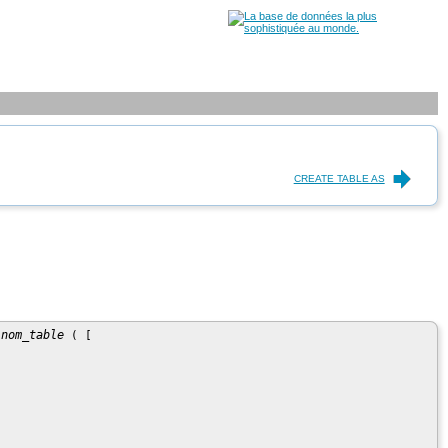
CREATE TABLE AS
nom_table
 
 ( [
