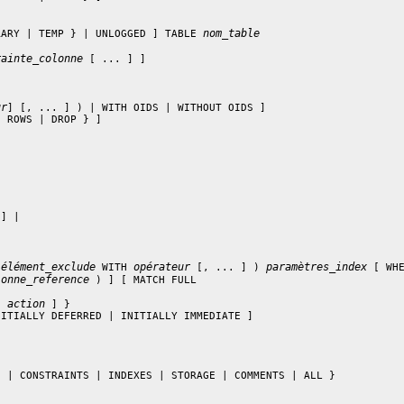
nom_table
RARY | TEMP } | UNLOGGED ] TABLE 
rainte_colonne
 [ ... ] ]

ur
] [, ... ] ) | WITH OIDS | WITHOUT OIDS ]

 ROWS | DROP } ]

] |

élément_exclude
opérateur
paramètres_index
 
 WITH 
 [, ... ] ) 
 [ WH
lonne_reference
 ) ] [ MATCH FULL

action
E 
 ] }

ITIALLY DEFERRED | INITIALLY IMMEDIATE ]

 | CONSTRAINTS | INDEXES | STORAGE | COMMENTS | ALL }
