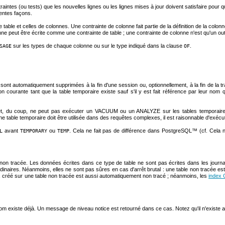
raintes (ou tests) que les nouvelles lignes ou les lignes mises à jour doivent satisfaire pour 
rentes façons.
e table et celles de colonnes. Une contrainte de colonne fait partie de la définition de la colon
 peut être écrite comme une contrainte de table ; une contrainte de colonne n'est qu'un outil 
sur les types de chaque colonne ou sur le type indiqué dans la clause
.
SAGE
OF
 sont automatiquement supprimées à la fin d'une session ou, optionnellement, à la fin de la t
courante tant que la table temporaire existe sauf s'il y est fait référence par leur nom
, du coup, ne peut pas exécuter un VACUUM ou un ANALYZE sur les tables temporaires.
table temporaire doit être utilisée dans des requêtes complexes, il est raisonnable d'exéc
avant
ou
. Cela ne fait pas de différence dans
PostgreSQL
™ (cf. Cela n
L
TEMPORARY
TEMP
le non tracée. Les données écrites dans ce type de table ne sont pas écrites dans les journ
dinaires. Néanmoins, elles ne sont pas sûres en cas d'arrêt brutal : une table non tracée es
ex créé sur une table non tracée est aussi automatiquement non tracé ; néanmoins, les
index 
om existe déjà. Un message de niveau notice est retourné dans ce cas. Notez qu'il n'existe au