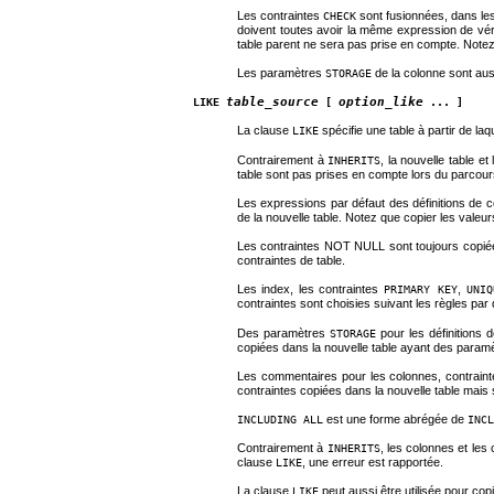
Les contraintes
sont fusionnées, dans les 
CHECK
doivent toutes avoir la même expression de vé
table parent ne sera pas prise en compte. Note
Les paramètres
de la colonne sont aus
STORAGE
table_source
option_like
LIKE
[
... ]
La clause
spécifie une table à partir de l
LIKE
Contrairement à
, la nouvelle table e
INHERITS
table sont pas prises en compte lors du parcours
Les expressions par défaut des définitions de 
de la nouvelle table. Notez que copier les vale
Les contraintes NOT NULL sont toujours copiées
contraintes de table.
Les index, les contraintes
,
PRIMARY KEY
UNIQ
contraintes sont choisies suivant les règles par
Des paramètres
pour les définitions 
STORAGE
copiées dans la nouvelle table ayant des paramè
Les commentaires pour les colonnes, contraint
contraintes copiées dans la nouvelle table mai
est une forme abrégée de
INCLUDING ALL
INCL
Contrairement à
, les colonnes et les
INHERITS
clause
, une erreur est rapportée.
LIKE
La clause
peut aussi être utilisée pour co
LIKE