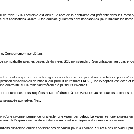
u de table. Si la contrainte est violée, le nom de la contrainte est présente dans les me
es aux applications clients. (Des doubles guillemets sont nécessaires pour indiquer les noms
nne. Comportement par défaut.
 de compatibilité avec les bases de données SQL non standard. Son utilisation n'est pas enco
ultat booléen que les nouvelles lignes ou celles mises à jour doivent satisfaire pour qu'u
ation d'insertion ou de mise à jour produit un résultat FALSE, une exception est levée et la
une contrainte sur la table fait référence à plusieurs colonnes.
ni contenir des sous-requêtes ni faire référence à des variables autres que les colonnes de 
s propagée aux tables filles.
tion d'une colonne, permet de lui affecter une valeur par défaut. La valeur est une expression
nnées de l'expression par défaut doit correspondre au type de données de la colonne.
rations d'insertion qui ne spécifient pas de valeur pour la colonne. S'il n'y a pas de valeur pa