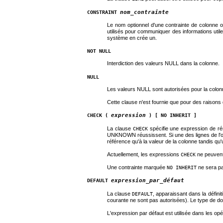
nom_contrainte
CONSTRAINT
Le nom optionnel d'une contrainte de colonne o
utilisés pour communiquer des informations util
système en crée un.
NOT NULL
Interdiction des valeurs NULL dans la colonne.
NULL
Les valeurs NULL sont autorisées pour la colo
Cette clause n'est fournie que pour des raisons
expression
CHECK (
) [ NO INHERIT ]
La clause
spécifie une expression de rés
CHECK
UNKNOWN réussissent. Si une des lignes de l'opér
référence qu'à la valeur de la colonne tandis qu'
Actuellement, les expressions
ne peuvent 
CHECK
Une contrainte marquée
ne sera pa
NO INHERIT
expression_par_défaut
DEFAULT
La clause
, apparaissant dans la défini
DEFAULT
courante ne sont pas autorisées). Le type de do
L'expression par défaut est utilisée dans les opé