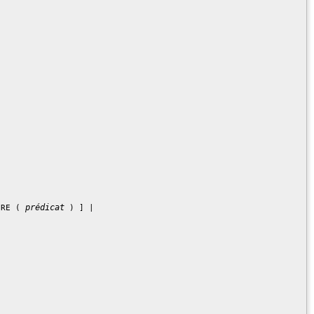
prédicat
ERE ( 
 ) ] |
