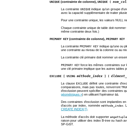
(contrainte de colonne),
nom_col
UNIQUE
UNIQUE (
La contrainte
indique qu'un groupe d'un
UNIQUE
avec la capacité supplémentaire de traiter plusi
Pour une contrainte unique, les valeurs NULL 
Chaque contrainte unique de table doit nommer un
même contrainte deux fois.)
(contrainte de colonne),
PRIMARY KEY
PRIMARY KEY
La contrainte
indique qu'une ou pl
PRIMARY KEY
une contrainte au niveau de la colonne ou au niv
La contrainte clé primaire doit nommer un ensem
force les mêmes contraintes sur 
PRIMARY KEY
une clé primaire implique que les autres tables
méthode_index
élément_
EXCLUDE [ USING
] (
La clause
définit une contrainte d'ex
EXCLUDE
comparaisons, mais pas toutes, renverront
TRU
d'exclusion peuvent spécifier des contraintes q
géométriques »
) en utilisant l'opérateur
.
&&
Des contraintes d'exclusion sont implantées en 
d'accès par index, nommée
. 
méthode_index
CREATE INDEX
(7)
.
La méthode d'accès doit supporter
amgettupl
raison pour utiliser des index B-tree ou hash a
SP-GiST
.