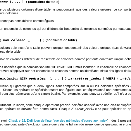
onne
(contrainte de table)
[, ... ] )
e ou plusieurs colonnes d'une table ne peut contenir que des valeurs uniques. Le comporte
eurs colonnes.
ne sont pas considérées comme égales.
 ensemble de colonnes qui est différent de l'ensemble de colonnes nommées par toute autre con
nom_colonne
(contrainte de table)
 (
[, ... ] )
usieurs colonnes d'une table peuvent uniquement contenir des valeurs uniques (pas de valeur
eau de la table.
ble de colonnes différent de l'ensemble de colonnes nommé par toute contrainte unique définie
les données que la combinaison
et
mais identifier un ensemble de colonn
UNIQUE
NOT NULL
 peuvent s'appuyer sur cet ensemble de colonnes comme un identifiant unique des lignes de la 
exclusion
opérateur
paramètres_index
prédi
WITH
[, ... ] )
[ WHERE (
clusion qui garantit que si deux lignes sont comparées sur la ou les colonnes spécifiées 
. Si tous les opérateurs spécifiés testent une égalité, ceci est équivalent à une contrainte
E
UN
ui sont plus générales qu'une simple égalité. Par exemple, vous pouvez spécifier qu'il n'y a 
utilisant un index, donc chaque opérateur précisé doit être associé avec une classe d'opér
Les opérateurs doivent être commutatifs. Chaque
peut spécifier en op
élément_exclusion
(voir
Chapitre 52, Définition de l'interface des méthodes d'accès aux index
) ; dès à présent
e
vec une contrainte d'exclusion parce que cela ne fait rien de mieux que ce que peut faire un