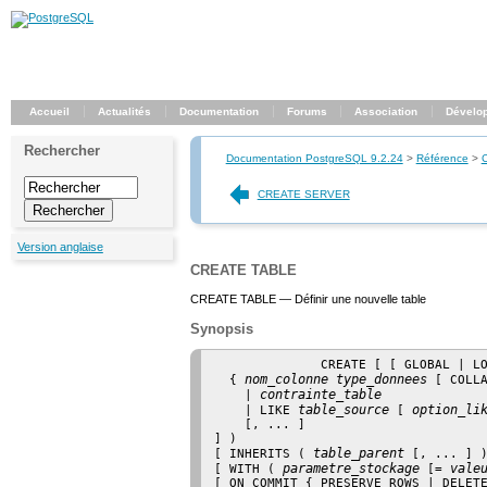
Accueil
Actualités
Documentation
Forums
Association
Dévelo
Rechercher
Documentation PostgreSQL 9.2.24
>
Référence
>
CREATE SERVER
Version anglaise
CREATE TABLE
CREATE TABLE — Définir une nouvelle table
Synopsis
              CREATE [ [ GLOBAL | L
nom_colonne
type_donnees
  { 
 [ COLL
contrainte_table
    | 
table_source
option_li
    | LIKE 
 [ 
    [, ... ]

] )

table_parent
[ INHERITS ( 
 [, ... ] )
parametre_stockage
vale
[ WITH ( 
 [= 
[ ON COMMIT { PRESERVE ROWS | DELETE