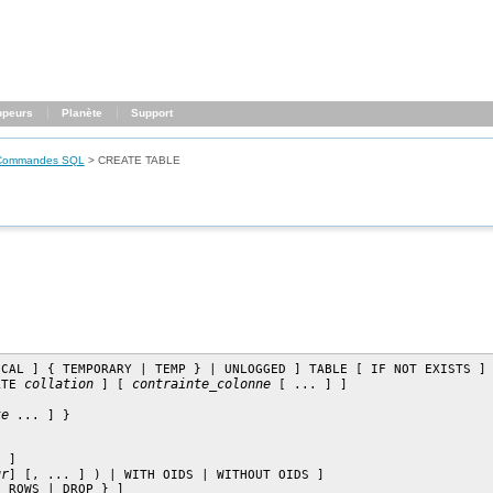
ppeurs
Planète
Support
Commandes SQL
>
CREATE TABLE
OCAL ] { TEMPORARY | TEMP } | UNLOGGED ] TABLE [ IF NOT EXISTS ]
collation
contrainte_colonne
ATE 
 ] [ 
 [ ... ] ]

ke
 ... ] }

 ]

ur
] [, ... ] ) | WITH OIDS | WITHOUT OIDS ]

 ROWS | DROP } ]
