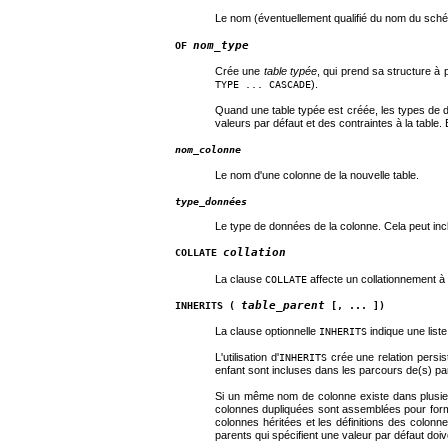
Le nom (éventuellement qualifié du nom du schém
nom_type
OF
Crée une
table typée
, qui prend sa structure à 
).
TYPE ... CASCADE
Quand une table typée est créée, les types de
valeurs par défaut et des contraintes à la table
nom_colonne
Le nom d'une colonne de la nouvelle table.
type_données
Le type de données de la colonne. Cela peut inc
collation
COLLATE
La clause
affecte un collationnement à 
COLLATE
table_parent
INHERITS (
[, ... ])
La clause optionnelle
indique une list
INHERITS
L'utilisation d'
crée une relation persis
INHERITS
enfant sont incluses dans les parcours de(s) pa
Si un même nom de colonne existe dans plusieur
colonnes dupliquées sont assemblées pour former
colonnes héritées et les définitions des colonne
parents qui spécifient une valeur par défaut doi