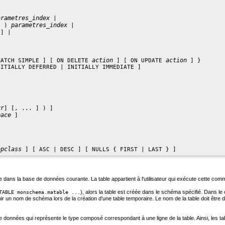
arametres_index
 |

parametres_index
] ) 
 |

] |

action
action
MATCH SIMPLE ] [ ON DELETE 
 ] [ ON UPDATE 
 ] }

ITIALLY DEFERRED | INITIALLY IMMEDIATE ]

ur
] [, ... ] ) ]

pace
 ]

opclass
de dans la base de données courante. La table appartient à l'utilisateur qui exécute cette co
), alors la table est créée dans le schéma spécifié. Dans l
TABLE monschema.matable ...
ir un nom de schéma lors de la création d'une table temporaire. Le nom de la table doit être 
données qui représente le type composé correspondant à une ligne de la table. Ainsi, les t