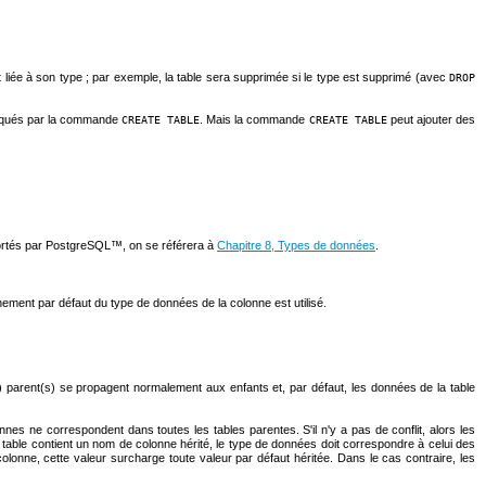
t liée à son type ; par exemple, la table sera supprimée si le type est supprimé (avec
DROP
ndiqués par la commande
. Mais la commande
peut ajouter des
CREATE TABLE
CREATE TABLE
ortés par
PostgreSQL
™, on se référera à
Chapitre 8, Types de données
.
nnement par défaut du type de données de la colonne est utilisé.
s) parent(s) se propagent normalement aux enfants et, par défaut, les données de la table
s ne correspondent dans toutes les tables parentes. S'il n'y a pas de conflit, alors les
table contient un nom de colonne hérité, le type de données doit correspondre à celui des
colonne, cette valeur surcharge toute valeur par défaut héritée. Dans le cas contraire, les