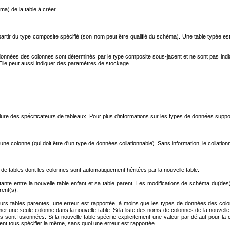
a) de la table à créer.
partir du type composite spécifié (son nom peut être qualifié du schéma). Une table typée es
 données des colonnes sont déterminés par le type composite sous-jacent et ne sont pas i
. Elle peut aussi indiquer des paramètres de stockage.
lure des spécificateurs de tableaux. Pour plus d'informations sur les types de données supp
une colonne (qui doit être d'un type de données collationnable). Sans information, le collatio
e de tables dont les colonnes sont automatiquement héritées par la nouvelle table.
tante entre la nouvelle table enfant et sa table parent. Les modifications de schéma du(de
rent(s).
s tables parentes, une erreur est rapportée, à moins que les types de données des colonne
 une seule colonne dans la nouvelle table. Si la liste des noms de colonnes de la nouvelle 
s sont fusionnées. Si la nouvelle table spécifie explicitement une valeur par défaut pour la 
vent tous spécifier la même, sans quoi une erreur est rapportée.