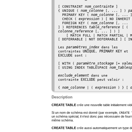
nom_contrainte
[ CONSTRAINT 
 ]

nom_colonne
p
{ UNIQUE ( 
 [, ... ] ) 
nom_colonne
  PRIMARY KEY ( 
 [, ... 
expression
  CHECK ( 
 ) [ NO INHERIT 
nom_colonne
  FOREIGN KEY ( 
 [, ...

table_reference
] ) REFERENCES 
colonne_reference
 [, ... ] ) ]

    [ MATCH FULL | MATCH PARTIAL | 
[ DEFERRABLE | NOT DEFERRABLE ] [ IN
paramètres_index
Les 
 dans les

UNIQUE
PRIMARY KEY
contraintes 
, 
EXCLUDE
 sont :

paramètre_stockage
vale
[ WITH ( 
 [= 
nom_tables
[ USING INDEX TABLESPACE 
exclude_element
 dans une

EXCLUDE
contrainte 
 peut valoir :
nom_colonne
expression
{ 
 | ( 
 ) } [ 
Description
CREATE TABLE
crée une nouvelle table initialement vi
Si un nom de schéma est donné (par exemple,
CREATE 
un schéma spécial, il n'est donc pas nécessaire de fourn
même schéma.
CREATE TABLE
crée aussi automatiquement un type de 