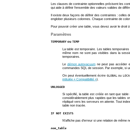
Les clauses de contrainte optionnelles précisent les cont
qui aide à définir l'ensemble des valeurs valides de diffé
Il existe deux façons de définir des contraintes : celles d
englober plusieurs colonnes. Chaque contrainte de colonne
Pour pouvoir créer une table, vous devez avoir le droit
U
Paramètres
ou
TEMPORARY
TEMP
La table est temporaire. Les tables temporaires
même nom ne sont pas visibles dans la session 
temporaires.
Le
démon autovacuum
ne peut pas accéder et
commandes SQL de session. Par exemple, si une 
On peut éventuellement écrire
ou
GLOBAL
LOCA
intitulée « Compatibilité »
).
UNLOGGED
Si spécifié, la table est créée en tant que tab
considérablement plus rapides que les tables or
répliqué vers les serveurs en attente. Tout ind
table non tracée.
IF NOT EXISTS
N'affiche pas d'erreur si une relation de même n
nom_table