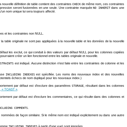
 nouvelle définition de table contient des contraintes
de même nom, ces contraintes
CHECK
expression seront fusionnées en une seule. Une contrainte marquée
dans une
NO INHERIT
un nom unique lui sera toujours affecté.
ées et les contraintes non NULL.
r la table originale ne sont pas appliquées à la nouvelle table et les données de la nouvelle
éfaut les exclut, ce qui conduit à des valeurs par défaut NULL pour les colonnes copiées
 pourraient créer un lien fonctionnel entre les tables originale et nouvelle.
est indiqué. Aucune distinction n'est faite entre les contraintes de colonne et les
NSTRAINTS
ause
est spécifiée. Les noms des nouveaux index et des nouvelles
INCLUDING INDEXES
 potentiels échecs de nom dupliqué pour les nouveaux index.)
portement par défaut est d'exclure des paramètres
, résultant dans les colonnes
STORAGE
2, « TOAST »
.
ortement par défaut est d'exclure les commentaires, ce qui résulte dans des colonnes et
.
NCLUDING COMMENTS
nommées de façon similaire. Si le même nom est indiqué explicitement ou dans une autre
 (comme
à partir d'une vue) sont ignorées.
INCLUDING INDEXES