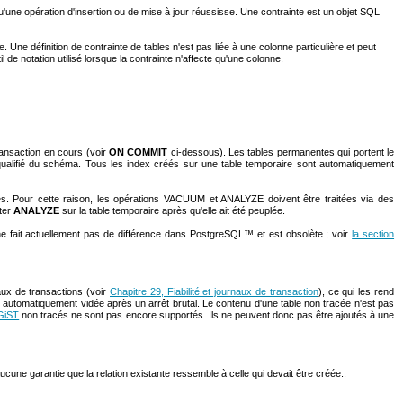
qu'une opération d'insertion ou de mise à jour réussisse. Une contrainte est un objet SQL
ne. Une définition de contrainte de tables n'est pas liée à une colonne particulière et peut
de notation utilisé lorsque la contrainte n'affecte qu'une colonne.
ransaction en cours (voir
ON COMMIT
ci-dessous). Les tables permanentes qui portent le
 qualifié du schéma. Tous les index créés sur une table temporaire sont automatiquement
 Pour cette raison, les opérations VACUUM et ANALYZE doivent être traitées via des
uter
ANALYZE
sur la table temporaire après qu'elle ait été peuplée.
e fait actuellement pas de différence dans
PostgreSQL
™ et est obsolète ; voir
la section
aux de transactions (voir
Chapitre 29, Fiabilité et journaux de transaction
), ce qui les rend
t automatiquement vidée après un arrêt brutal. Le contenu d'une table non tracée n'est pas
GiST
non tracés ne sont pas encore supportés. Ils ne peuvent donc pas être ajoutés à une
cune garantie que la relation existante ressemble à celle qui devait être créée..