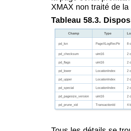
XMAX non traité de la
Tableau 58.3. Dispo
Champ
Type
Lo
pd_lsn
PageXLogRecPtr
8 
pd_checksum
uint16
2 
pd_flags
uint16
2 
pd_lower
LocationIndex
2 
pd_upper
LocationIndex
2 
pd_special
LocationIndex
2 
pd_pagesize_version
uint16
2 
pd_prune_xid
TransactionId
4 
Tous les détails se tr