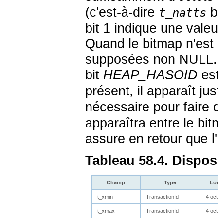
(c'est-à-dire
bi
t_natts
bit 1 indique une vale
Quand le bitmap n'est 
supposées non NULL. L'
bit
HEAP_HASOID
est
présent, il apparaît jus
nécessaire pour faire
apparaîtra entre le bit
assure en retour que l
Tableau 58.4. Dispo
Champ
Type
Lo
t_xmin
TransactionId
4 oct
t_xmax
TransactionId
4 oct