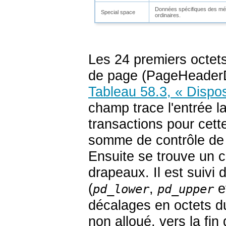
Données spécifiques des méth
Special space
ordinaires.
Les 24 premiers octet
de page (
PageHeader
Tableau 58.3, « Dispo
champ trace l'entrée l
transactions pour cet
somme de contrôle de 
Ensuite se trouve un 
drapeaux. Il est suivi
(
,
e
pd_lower
pd_upper
décalages en octets d
non alloué, vers la fin