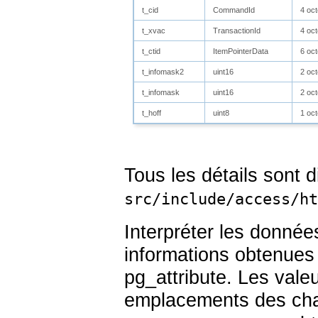
t_cid
CommandId
4 oct
t_xvac
TransactionId
4 oct
t_ctid
ItemPointerData
6 oct
t_infomask2
uint16
2 oct
t_infomask
uint16
2 oct
t_hoff
uint8
1 oct
Tous les détails sont 
src/include/access/ht
Interpréter les donnée
informations obtenues 
pg_attribute
. Les valeu
emplacements des ch