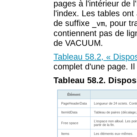
pages à l'intérieur de 
l'index. Les tables ont
de suffixe
, pour tr
_vm
contiennent pas de lig
de VACUUM.
Tableau 58.2, « Dispos
complet d'une page. Il
Tableau 58.2. Dispos
Élément
PageHeaderData
Longueur de 24 octets. Conti
ItemIdData
Tableau de paires (décalage,
L'espace non alloué. Les poi
Free space
partir de la fin.
Items
Les éléments eux-mêmes.