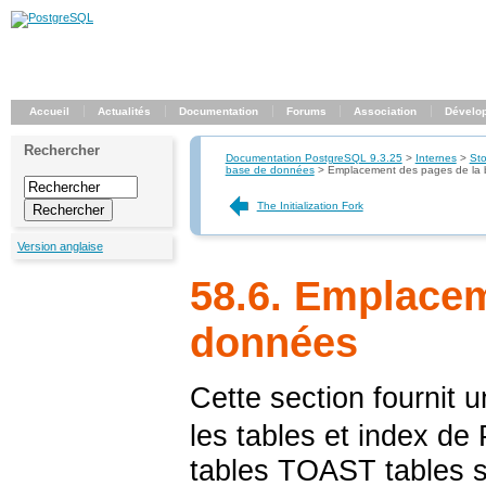
Accueil
Actualités
Documentation
Forums
Association
Dévelo
Rechercher
Documentation PostgreSQL 9.3.25
>
Internes
>
Sto
base de données
>
Emplacement des pages de la
The Initialization Fork
Version anglaise
58.6. Emplacem
données
Cette section fournit 
les tables et index de
tables
TOAST
tables 