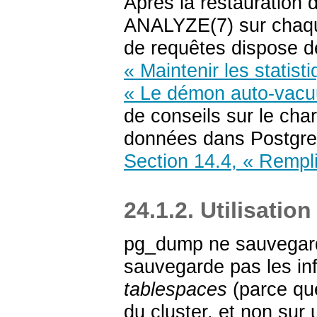
Après la restauration d
ANALYZE(7) sur chaqu
de requêtes dispose de 
« Maintenir les statist
« Le démon auto-vac
de conseils sur le cha
données dans
Postgr
Section 14.4, « Rempl
24.1.2. Utilisati
pg_dump
ne sauvegard
sauvegarde pas les inf
tablespaces
(parce que
du cluster, et non sur