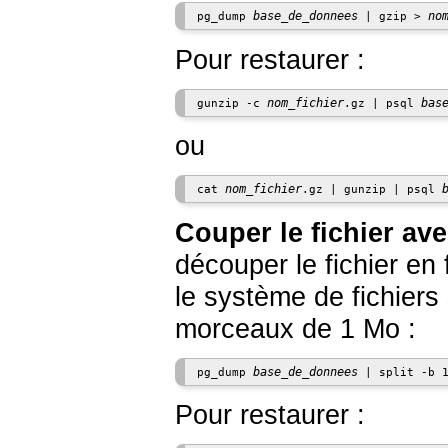
base_de_donnees
no
pg_dump 
 | gzip > 
Pour restaurer :
nom_fichier
bas
gunzip -c 
.gz | psql 
ou
nom_fichier
cat 
.gz | gunzip | psql 
Couper le fichier av
découper le fichier en 
le système de fichiers
morceaux de 1 Mo :
base_de_donnees
pg_dump 
 | split -b 
Pour restaurer :