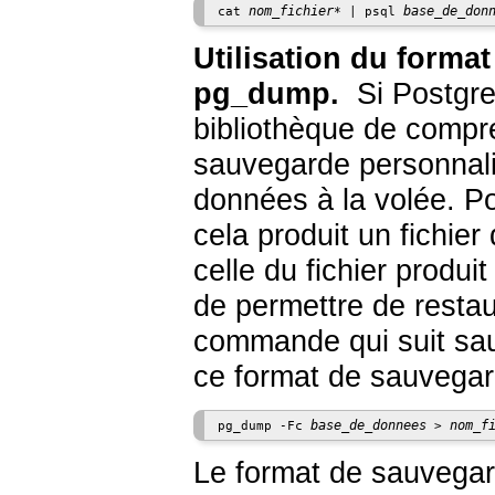
nom_fichier
base_de_don
cat 
* | psql 
Utilisation du forma
pg_dump
.
Si
Postgr
bibliothèque de comp
sauvegarde personnalis
données à la volée. P
cela produit un fichie
celle du fichier produi
de permettre de restau
commande qui suit sau
ce format de sauvegar
base_de_donnees
nom_f
pg_dump -Fc 
 > 
Le format de sauvegar