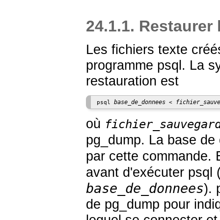
24.1.1. Restaurer
Les fichiers texte cré
programme
psql
. La 
restauration est
base_de_donnees
fichier_sauv
psql 
 < 
où
fichier_sauvegar
pg_dump
. La base d
par cette commande. El
avant d'exécuter
psql
(
base_de_donnees
).
de
pg_dump
pour indi
lequel se connecter et 