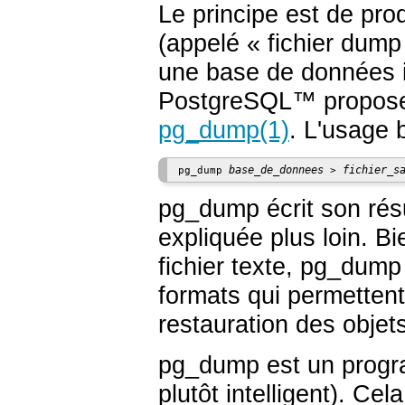
Le principe est de pr
(appelé
«
fichier dump
une base de données i
PostgreSQL
™ propose 
pg_dump
(1)
. L'usage 
base_de_donnees
fichier_s
pg_dump 
 > 
pg_dump
écrit son résu
expliquée plus loin. 
fichier texte,
pg_dump
formats qui permettent 
restauration des objet
pg_dump
est un progr
plutôt intelligent). Ce