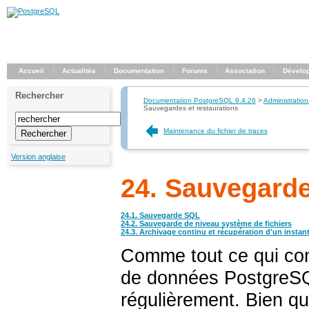
Accueil
Actualités
Documentation
Forums
Association
Dévelo
Rechercher
Documentation PostgreSQL 9.4.26
>
Administration
Sauvegardes et restaurations
Maintenance du fichier de traces
Version anglaise
24. Sauvegarde
24.1. Sauvegarde
SQL
24.2. Sauvegarde de niveau système de fichiers
24.3. Archivage continu et récupération d'un instan
Comme tout ce qui con
de données
PostgreS
régulièrement. Bien qu