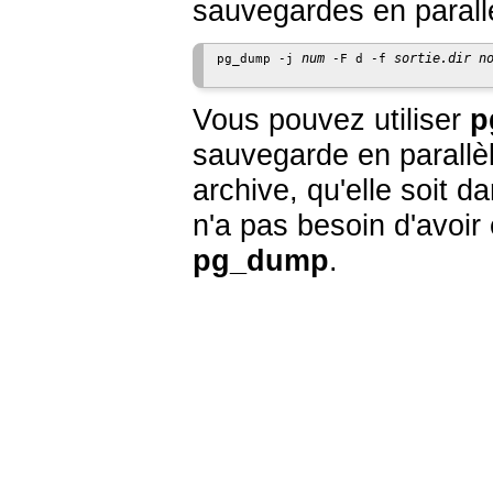
sauvegardes en parallè
num
sortie.dir
n
pg_dump -j 
 -F d -f 
Vous pouvez utiliser
p
sauvegarde en parallèl
archive, qu'elle soit d
n'a pas besoin d'avoir
pg_dump
.