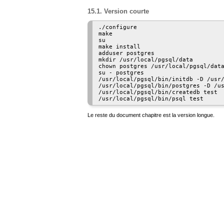
15.1. Version courte
./configure

make

su

make install

adduser postgres

mkdir /usr/local/pgsql/data

chown postgres /usr/local/pgsql/data
su - postgres

/usr/local/pgsql/bin/initdb -D /usr/
/usr/local/pgsql/bin/postgres -D /us
/usr/local/pgsql/bin/createdb test

/usr/local/pgsql/bin/psql test
Le reste du
document
chapitre
est la version longue.