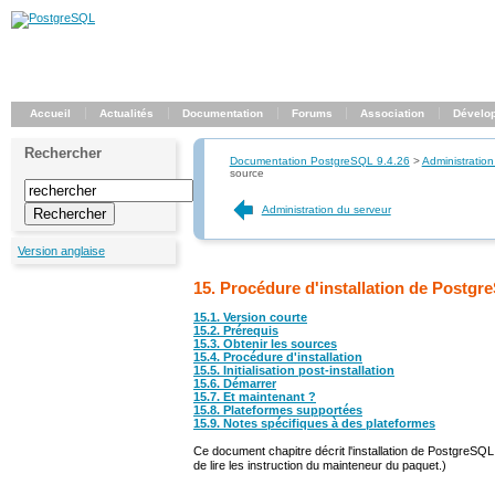
Accueil
Actualités
Documentation
Forums
Association
Dévelo
Rechercher
Documentation PostgreSQL 9.4.26
>
Administration
source
Administration du serveur
Version anglaise
15. Procédure d'installation de Postg
15.1. Version courte
15.2. Prérequis
15.3. Obtenir les sources
15.4. Procédure d'installation
15.5. Initialisation post-installation
15.6. Démarrer
15.7. Et maintenant ?
15.8. Plateformes supportées
15.9. Notes spécifiques à des plateformes
Ce
document
chapitre
décrit l'installation de
PostgreSQL
de lire les instruction du mainteneur du paquet.)