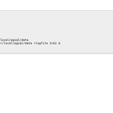


local/pgsql/data

r/local/pgsql/data >logfile 2>&1 &
