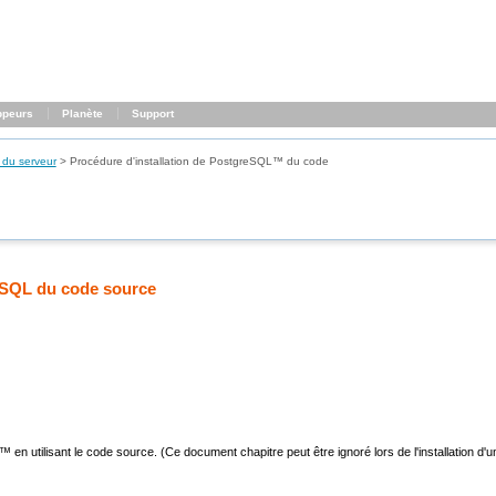
ppeurs
Planète
Support
 du serveur
>
Procédure d'installation
de
PostgreSQL
™
du code
reSQL du code source
™ en utilisant le code source. (Ce
document
chapitre
peut être ignoré lors de l'installation 