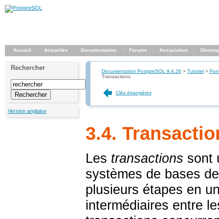
Accueil
Actualités
Documentation
Forums
Association
Dévelo
Rechercher
Documentation PostgreSQL 9.4.26
>
Tutoriel
>
Fon
Transactions
Clés étrangères
Version anglaise
3.4. Transactio
Les
transactions
sont 
systèmes de bases de
plusieurs étapes en un
intermédiaires entre le