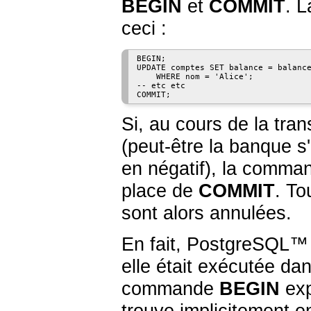
BEGIN
et
COMMIT
. L
ceci :
BEGIN;

UPDATE comptes SET balance = balance
    WHERE nom = 'Alice';

-- etc etc

COMMIT;
Si, au cours de la tran
(peut-être la banque s
en négatif), la comm
place de
COMMIT
. To
sont alors annulées.
En fait,
PostgreSQL
™ 
elle était exécutée da
commande
BEGIN
exp
trouve implicitement 