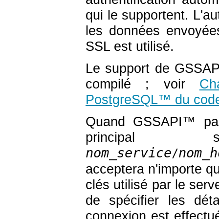
qui le supportent. L'a
les données envoyées
SSL
est utilisé.
Le support de GSSAPI
compilé ; voir
Ch
PostgreSQL
™
du code
Quand
GSSAPI
™ pa
principal
nom_service
nom_h
/
acceptera n'importe que
clés utilisé par le serv
de spécifier les dét
connexion est effectué