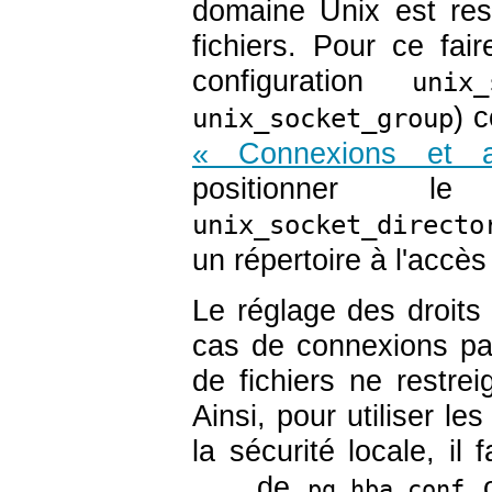
domaine Unix est res
fichiers. Pour ce fai
configuration
unix_
) 
unix_socket_group
« Connexions et au
positionner le
unix_socket_directo
un répertoire à l'accè
Le réglage des droits 
cas de connexions pa
de fichiers ne restre
Ainsi, pour utiliser le
la sécurité locale, il
de
o
...
pg_hba.conf