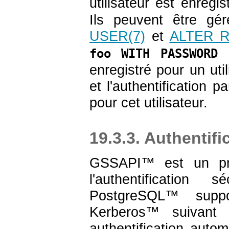
utilisateur est enreg
Ils peuvent être 
USER
(7)
et
ALTER 
foo WITH PASSWORD 
enregistré pour un uti
et l'authentification
pour cet utilisateur.
19.3.3. Authentif
GSSAPI
™ est un pro
l'authentificatio
PostgreSQL
™ supp
Kerberos
™ suivant
authentification autom