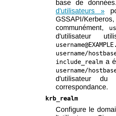
base de données
d'utilisateurs »
pou
GSSAPI/Kerberos,
communément,
u
d'utilisateur 
username@EXAMPLE
username/hostbas
a é
include_realm
username/hostbas
d'utilisateur 
correspondance.
krb_realm
Configure le domai