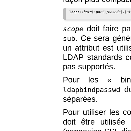
hote
port
basedn
at
ldap://
[:
]/
[?[
doit faire pa
scope
. Ce sera génér
sub
un attribut est ut
LDAP standards co
pas supportés.
Pour les « b
do
ldapbindpasswd
séparées.
Pour utiliser les 
doit être utilisé