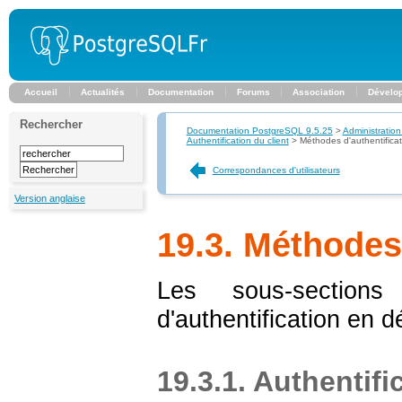
Accueil
Actualités
Documentation
Forums
Association
Dévelo
Rechercher
Documentation PostgreSQL 9.5.25
>
Administration
Authentification du client
>
Méthodes d'authentificat
Correspondances d'utilisateurs
Version anglaise
19.3. Méthodes 
Les sous-sections
d'authentification en dé
19.3.1. Authentifi