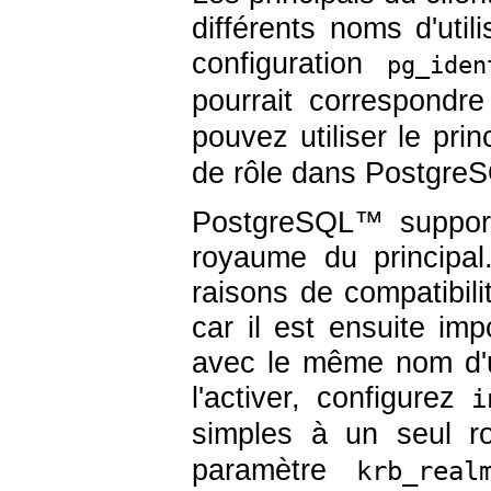
différents noms d'util
configuration
pg_iden
pourrait correspondr
pouvez utiliser le pri
de rôle dans
Postgre
PostgreSQL
™ support
royaume du principa
raisons de compatibil
car il est ensuite impo
avec le même nom d'ut
l'activer, configurez
i
simples à un seul 
paramètre
krb_real