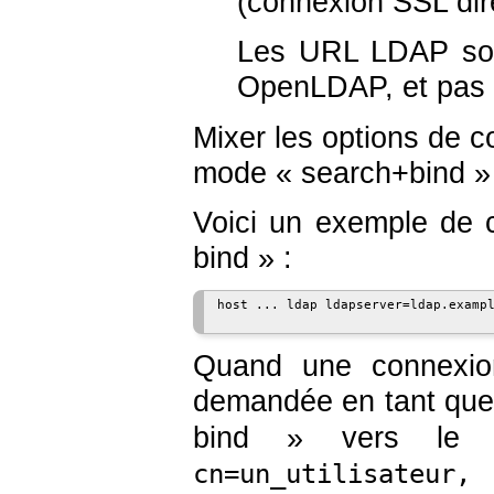
(connexion SSL dir
Les URL LDAP son
OpenLDAP, et pas
Mixer les options de c
mode « search+bind » 
Voici un exemple de 
bind » :
host ... ldap ldapserver=ldap.exampl
Quand une connexio
demandée en tant qu
bind » vers le 
cn=un_utilisateur, 