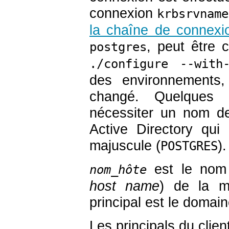
connexion
krbsrvname
la chaîne de connexi
, peut être 
postgres
./configure --with-
des environnements,
changé. Quelques 
nécessiter un nom de
Active Directory qu
majuscule (
).
POSTGRES
est le nom d
nom_hôte
host name
) de la m
principal est le domai
Les principals du cli