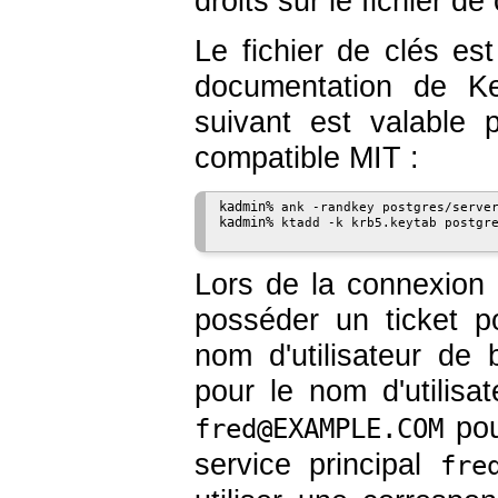
droits sur le fichier d
Le fichier de clés est
documentation de Ke
suivant est valable
compatible MIT :
kadmin% 
ank -randkey postgres/serve
kadmin% 
ktadd -k krb5.keytab postgr
Lors de la connexion 
posséder un ticket p
nom d'utilisateur de
pour le nom d'utilis
pou
fred@EXAMPLE.COM
service principal
fre