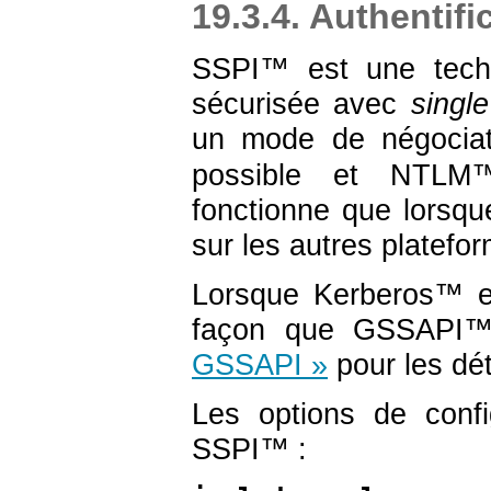
19.3.4. Authentifi
SSPI
™ est une tech
sécurisée avec
singl
un mode de négociat
possible et
NTLM
™
fonctionne que lorsque
sur les autres platef
Lorsque
Kerberos
™ es
façon que
GSSAPI
™
GSSAPI »
pour les dét
Les options de confi
SSPI
™ :