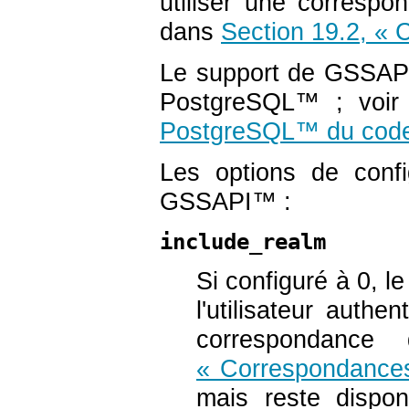
utiliser une correspo
dans
Section 19.2, « 
Le support de GSSAPI 
PostgreSQL
™ ; voi
PostgreSQL
™
du code
Les options de confi
GSSAPI
™ :
include_realm
Si configuré à 0, 
l'utilisateur authe
correspondance 
« Correspondances 
mais reste dispon