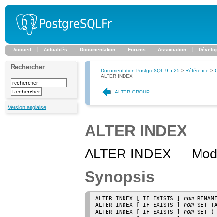
Accueil
Actualités
Documentation
Forums
Association
Dévelo
Rechercher
Documentation PostgreSQL 9.5.25
>
Référence
>
ALTER INDEX
ALTER GROUP
Version anglaise
ALTER INDEX
ALTER INDEX — Modifie
Synopsis
nom
ALTER INDEX [ IF EXISTS ] 
 RENAM
nom
ALTER INDEX [ IF EXISTS ] 
 SET T
nom
ALTER INDEX [ IF EXISTS ] 
 SET (