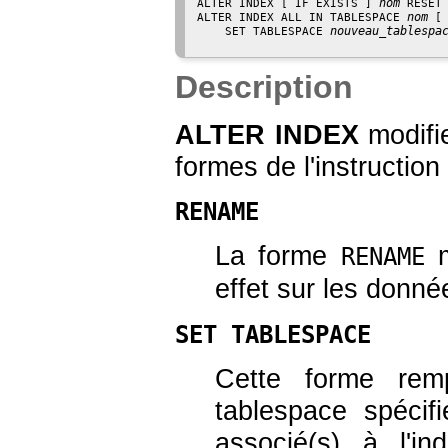
nom
ALTER INDEX [ IF EXISTS ] 
 RESET
nom
ALTER INDEX ALL IN TABLESPACE 
 [
nouveau_tablespa
    SET TABLESPACE 
Description
ALTER INDEX
modifie
formes de l'instruction 
RENAME
La forme
m
RENAME
effet sur les donné
SET TABLESPACE
Cette forme remp
tablespace spécif
associé(s) à l'i