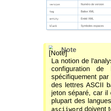
Numéro de version
version
Balise XML
tag
Entité XML
entity
Symboles espaces
blank
Note
La notion de l'anal
configuration de
spécifiquement pa
des lettres ASCII 
jeton séparé, car il
plupart des langue
doivent t
asciiword