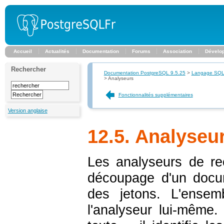
Accueil
Actualités
Documentation
Forums
Association
Dévelo
Rechercher
Documentation PostgreSQL 9.5.25
>
Langage SQ
>
Analyseurs
Fonctionnalités supplémentaires
Version anglaise
12.5. Analyseu
Les analyseurs de re
découpage d'un doc
des jetons. L'ensem
l'analyseur lui-même