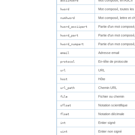
Mot composé, en ASCII
asciihword
Mot composé, toutes les 
hword
Mot composé, lettre et chi
numhword
Partie d'un mot composé,
hword_asciipart
Partie d'un mot composé, 
hword_part
Partie d'un mot composé, l
hword_numpart
Adresse email
email
En-tête de protocole
protocol
URL
url
Hôte
host
Chemin URL
url_path
Fichier ou chemin
file
Notation scientifique
sfloat
Notation décimale
float
Entier signé
int
Entier non signé
uint