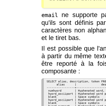
ne supporte pas
email
qu'ils sont définis p
caractères non alphan
et le tiret bas.
Il est possible que l'
à partir du même te
être reporté à la f
composante :
SELECT alias, description, token FRO
      alias      |               des
-----------------+------------------
 numhword        | Hyphenated word, 
 hword_asciipart | Hyphenated word p
 blank           | Space symbols    
 hword_asciipart | Hyphenated word p
 blank           | Space symbols    