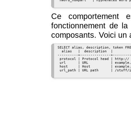
 hword_numpart   | Hyphenated word p
Ce comportement es
fonctionnement de la
composants. Voici un a
SELECT alias, description, token FRO
  alias   |  description  |         
----------+---------------+---------
 protocol | Protocol head | http://

 url      | URL           | example.
 host     | Host          | example.
 url_path | URL path      | /stuff/i