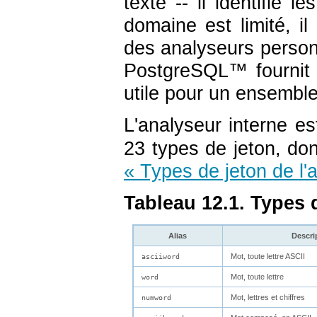
texte -- il identifie
domaine est limité, i
des analyseurs person
PostgreSQL
™ fournit 
utile pour un ensemble 
L'analyseur interne 
23 types de jeton, don
« Types de jeton de l'
Tableau 12.1. Types d
Alias
Descri
Mot, toute lettre ASCII
asciiword
Mot, toute lettre
word
Mot, lettres et chiffres
numword