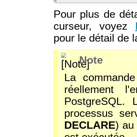
Pour plus de déta
curseur, voyez
pour le détail d
Note
La command
réellement l
PostgreSQL. L
processus ser
DECLARE
) a
est exécutée.