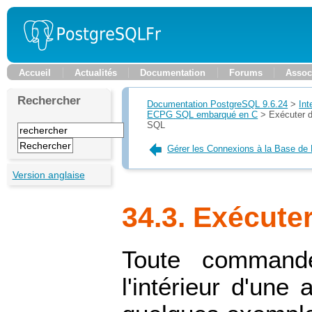
Accueil
Actualités
Documentation
Forums
Assoc
Rechercher
Documentation PostgreSQL 9.6.24
>
Int
ECPG
SQL
embarqué en C
>
Exécuter
SQL
Gérer les Connexions à la Base de
Version anglaise
34.3. Exécut
Toute command
l'intérieur d'une