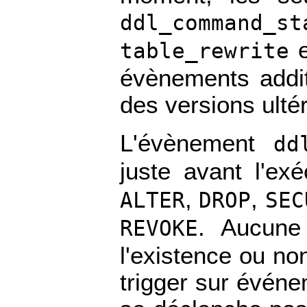
ddl_command_st
table_rewrite
évènements addit
des versions ulté
L'évènement
dd
juste avant l'e
,
,
ALTER
DROP
SEC
. Aucune 
REVOKE
l'existence ou no
trigger sur événe