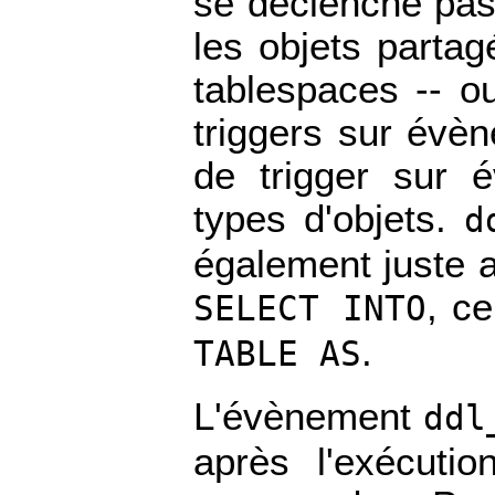
se déclenche pa
les objets partag
tablespaces -- o
triggers sur év
de trigger sur 
types d'objets.
d
également juste 
, ce
SELECT INTO
.
TABLE AS
L'évènement
ddl
après l'exécut