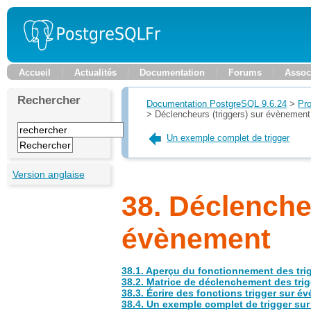
Accueil
Actualités
Documentation
Forums
Assoc
Rechercher
Documentation PostgreSQL 9.6.24
>
Pr
>
Déclencheurs (triggers) sur évènement
Un exemple complet de trigger
Version anglaise
38. Déclenche
évènement
38.1. Aperçu du fonctionnement des tr
38.2. Matrice de déclenchement des tri
38.3. Écrire des fonctions trigger sur 
38.4. Un exemple complet de trigger su