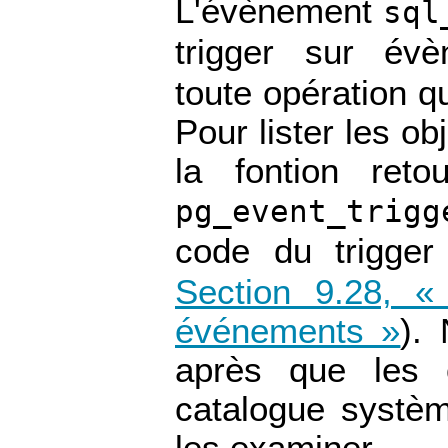
L'évènement
sql
trigger sur é
toute opération q
Pour lister les ob
la fontion reto
pg_event_trigg
code du trigge
Section 9.28, «
événements »
).
après que les 
catalogue systèm
les examiner.