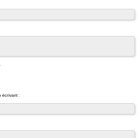
.
 écrivant :