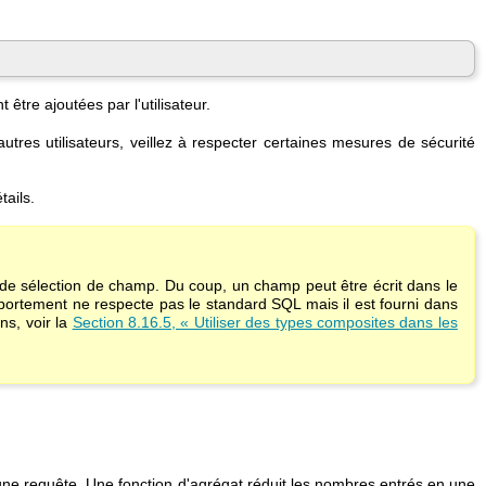
 être ajoutées par l'utilisateur.
tres utilisateurs, veillez à respecter certaines mesures de sécurité
tails.
 de sélection de champ. Du coup, un champ peut être écrit dans le
ortement ne respecte pas le standard SQL mais il est fourni dans
ns, voir la
Section 8.16.5, « Utiliser des types composites dans les
r une requête. Une fonction d'agrégat réduit les nombres entrés en une