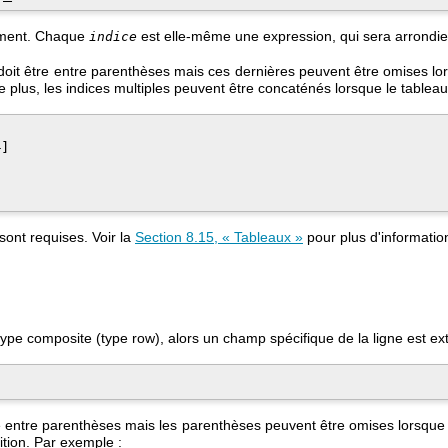
lement. Chaque
est elle-même une expression, qui sera arrondie à
indice
doit être entre parenthèses mais ces dernières peuvent être omises lo
plus, les indices multiples peuvent être concaténés lorsque le tableau
]

ont requises. Voir la
Section 8.15, « Tableaux »
pour plus d'information
pe composite (type row), alors un champ spécifique de la ligne est extr
e entre parenthèses mais les parenthèses peuvent être omises lorsque l'
tion. Par exemple :