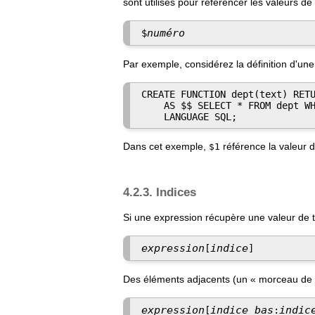
sont utilisés pour référencer les valeurs 
numéro
$
Par exemple, considérez la définition d'une
CREATE FUNCTION dept(text) RETU
    AS $$ SELECT * FROM dept WH
    LANGUAGE SQL;
Dans cet exemple,
référence la valeur 
$1
4.2.3. Indices
Si une expression récupère une valeur de ty
expression
indice
[
]
Des éléments adjacents (un
«
morceau de 
expression
indice_bas
indic
[
: