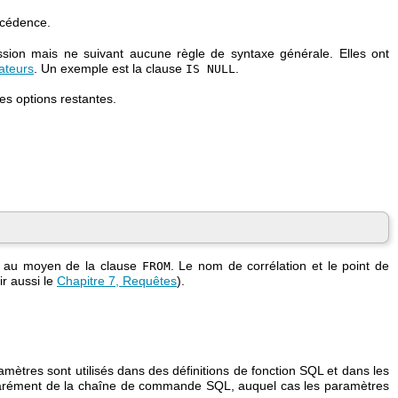
écédence.
ssion mais ne suivant aucune règle de syntaxe générale. Elles ont
ateurs
. Un exemple est la clause
.
IS NULL
es options restantes.
ie au moyen de la clause
. Le nom de corrélation et le point de
FROM
ir aussi le
Chapitre 7, Requêtes
).
amètres sont utilisés dans des définitions de fonction SQL et dans les
séparément de la chaîne de commande SQL, auquel cas les paramètres