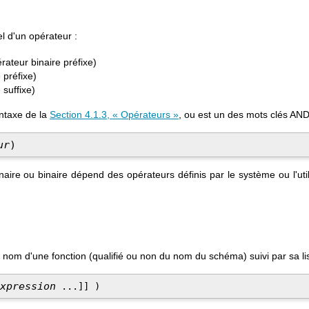
el d'un opérateur :
rateur binaire préfixe)
 préfixe)
 suffixe)
yntaxe de la
Section 4.1.3, « Opérateurs »
, ou est un des mots clés
AN
ur
)
 unaire ou binaire dépend des opérateurs définis par le système ou l'uti
e nom d'une fonction (qualifié ou non du nom du schéma) suivi par sa l
xpression
 ...
]
] )