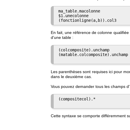
ma_table.macolonne

$1.unecolonne

(fonctionligne(a,b)).col3
En fait, une référence de colonne qualifié
d'une table :
(colcomposite).unchamp

(matable.colcomposite).unchamp

Les parenthèses sont requises ici pour mo
dans le deuxième cas.
Vous pouvez demander tous les champs d'
(compositecol).*

Cette syntaxe se comporte différemment sui