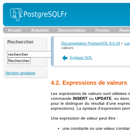
Accueil
Actualités
Documentation
Forums
Assoc
Rechercher
Documentation PostgreSQL 9.6.24
>
La
valeurs
Syntaxe SQL
Version anglaise
4.2. Expressions de valeurs
Les expressions de valeurs sont utilisées
commande
INSERT
ou
UPDATE
, ou dans
pour le distinguer du résultat d'une expre
expressions
). La syntaxe d'expression perm
Une expression de valeur peut être :
une constante ou une valeur constan