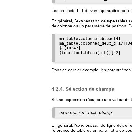
Les crochets
doivent apparaître réel
[ ]
En général, l'
de type tableau 
expression
de colonne ou un paramètre de position. De 
ma_table.colonnetableau[4]

ma_table.colonnes_deux_d[17][34
$1[10:42]

(fonctiontableau(a,b))[42]

Dans ce dernier exemple, les parenthèses s
4.2.4. Sélection de champs
Si une expression récupère une valeur de ty
expression
nom_champ
.
En général, l'
de ligne doit êtr
expression
référence de table ou un paramètre de posi