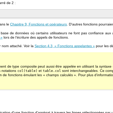
arré de 2 :
dans le
Chapitre 9, Fonctions et opérateurs
. D'autres fonctions pourraient
base de données où certains utilisateurs ne font pas confiance aux au
 »
lors de l'écriture des appels de fonctions.
r nom attaché. Voir la
Section 4.3, « Fonctions appelantes »
pour les dé
ent de type composite peut aussi être appelée en utilisant la syntaxe
es notations
et
sont interchangeables. Ce comp
col(table)
table.col
ion de fonctions émulant les
«
champs calculés
»
. Pour plus d'informatio
ication d'une fonction d'agrégat à travers les lignes sélectionnées pa