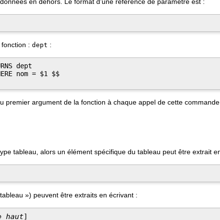
de données en dehors. Le format d'une référence de paramètre est :
 fonction :
:
dept
RNS dept

ERE nom = $1 $$

du premier argument de la fonction à chaque appel de cette commande
pe tableau, alors un élément spécifique du tableau peut être extrait en
tableau
»
) peuvent être extraits en écrivant :
e_haut
]