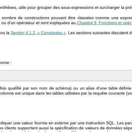
renthèses, utile pour grouper des sous-expressions et surcharger la pr
tain nombre de constructions pouvant être classées comme une expre
 ou d'un opérateur et sont expliquées au
Chapitre 9, Fonctions et opér
ans la
Section 4.1.2, « Constantes »
. Les sections suivantes discutent d
orme :
fois qualifié par son nom de schéma) ou un alias d'une table défin
olonne est unique dans les tables utilisées par la requête courante (vo
ndiquer une valeur fournie en externe par une instruction SQL. Les par
es clients supportent aussi la spécification de valeurs de données 