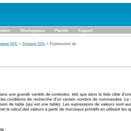
iation
Développeurs
Planète
Support
ngage SQL
>
Syntaxe SQL
>
Expressions de
 dans une grande variété de contextes, tels que dans la liste cible d
 les conditions de recherche d'un certain nombre de commandes. Le r
ssion de table (qui est une table). Les expressions de valeurs sont a
et le calcul des valeurs à partir de morceaux primitifs en utilisant les 
te ;