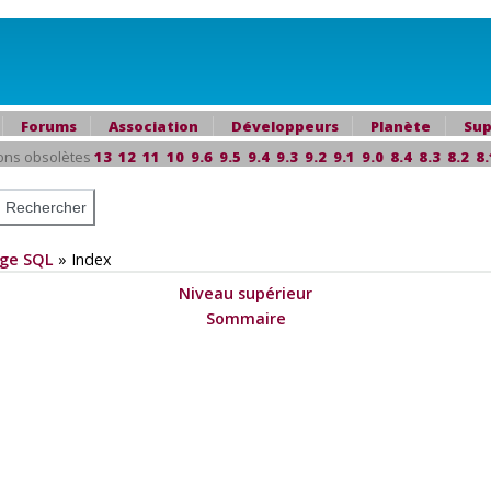
Forums
Association
Développeurs
Planète
Sup
ons obsolètes
13
12
11
10
9.6
9.5
9.4
9.3
9.2
9.1
9.0
8.4
8.3
8.2
8.
ge SQL
»
Index
Niveau supérieur
Sommaire