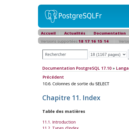
Accueil
Actualités
Documentation
Versions supportées
18
17
16
15
14
Versi
Documentation PostgreSQL 17.10
»
Langa
Précédent
10.6. Colonnes de sortie du
SELECT
Chapitre 11. Index
Table des matières
11.1. Introduction
11.2. Types d'index