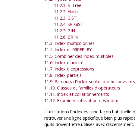
11.2.1. B-Tree
11.2.2. Hash
11.2.3. GiST
11.2.4. SP-GiST
11.2.5. GIN
11.2.6. BRIN
11.3. Index multicolonnes
11.4. Index et
ORDER BY
11.5. Combiner des index multiples
11.6. Index d'unicité
11.7. Index d'expressions
11.8. Index partiels
11.9. Parcours d'index seul et index couvrants
11.10. Classes et familles d'opérateurs
11.11. Index et collationnements
11.12. Examiner l'utilisation des index
L'utilisation d'index est une façon habituel
retrouver une ligne spécifique bien plus rap
qu'ils doivent être utilisés avec discernement.