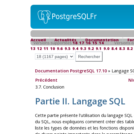
Accueil
Actualités
Documentation
Fo
Versions supportées
18
17
16
15
14
Versions o
13
12
11
10
9.6
9.5
9.4
9.3
9.2
9.1
9.0
8.4
8.3
8.2
Documentation PostgreSQL 17.10
»
Langage S
Précédent
Ni
3.7. Conclusion
Partie II. Langage SQL
Cette partie présente l'utilisation du langage
SQL
du
SQL
, nous expliquons comment créer des tables
liste les types de données et les fonctions disponi