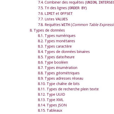
7.4. Combiner des requêtes (
,
UNION
INTERSE
7.5. Tri des lignes (
)
ORDER BY
7.6.
et
LIMIT
OFFSET
7.7. Listes
VALUES
7.8. Requêtes
(
Common Table Express
WITH
8. Types de données
8.1. Types numériques
8.2. Types monétaires
8.3. Types caractère
8.4. Types de données binaires
8.5. Types date/heure
8.6. Type booléen
8.7. Types énumération
8.8. Types géométriques
8.9. Types adresses réseau
8.10. Type chaîne de bits
8.11. Types de recherche plein texte
8.12. Type
UUID
8.13. Type
XML
8.14. Types
JSON
8.15. Tableaux