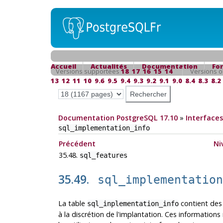
Accueil
Actualités
Documentation
Fo
Versions supportées
18
17
16
15
14
Versions o
13
12
11
10
9.6
9.5
9.4
9.3
9.2
9.1
9.0
8.4
8.3
8.2
Documentation PostgreSQL 17.10
»
Interfaces
sql_implementation_info
Précédent
Ni
35.48.
sql_features
35.49.
sql_implementatio
La table
contient des 
sql_inplementation_info
à la discrétion de l'implantation. Ces informations