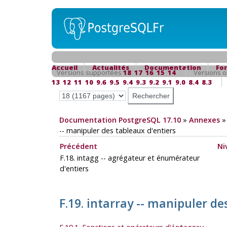
Accueil
Actualités
Documentation
Fo
Versions supportées
18
17
16
15
14
Versions o
13
12
11
10
9.6
9.5
9.4
9.3
9.2
9.1
9.0
8.4
8.3
Documentation PostgreSQL 17.10
»
Annexes
-- manipuler des tableaux d'entiers
Précédent
Ni
F.18. intagg -- agrégateur et énumérateur
d'entiers
F.19. intarray -- manipuler d