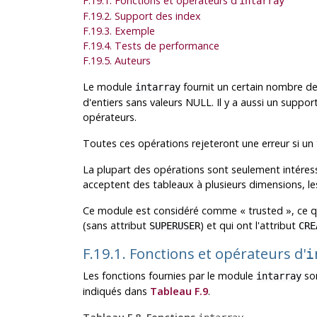
F.19.1. Fonctions et opérateurs d'
intarray
F.19.2. Support des index
F.19.3. Exemple
F.19.4. Tests de performance
F.19.5. Auteurs
Le module
fournit un certain nombre de
intarray
d'entiers sans valeurs NULL. Il y a aussi un suppor
opérateurs.
Toutes ces opérations rejeteront une erreur si un
La plupart des opérations sont seulement intéres
acceptent des tableaux à plusieurs dimensions, les
Ce module est considéré comme
«
trusted
»
, ce q
(sans attribut
) et qui ont l'attribut
SUPERUSER
CRE
F.19.1. Fonctions et opérateurs d'
i
Les fonctions fournies par le module
son
intarray
indiqués dans
Tableau F.9
.