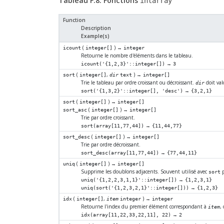
Tableau F.8. Fonctions
intarray
Function
Description
Example(s)
(
) →
icount
integer[]
integer
Retourne le nombre d'éléments dans le tableau.
→
icount('{1,2,3}'::integer[])
3
(
,
) →
sort
integer[]
dir
text
integer[]
Trie le tableau par ordre croissant ou décroissant.
doit val
dir
→
sort('{1,3,2}'::integer[], 'desc')
{3,2,1}
(
) →
sort
integer[]
integer[]
(
) →
sort_asc
integer[]
integer[]
Trie par ordre croissant.
→
sort(array[11,77,44])
{11,44,77}
(
) →
sort_desc
integer[]
integer[]
Trie par ordre décroissant.
→
sort_desc(array[11,77,44])
{77,44,11}
(
) →
uniq
integer[]
integer[]
Supprime les doublons adjacents. Souvent utilisé avec
p
sort
→
uniq('{1,2,2,3,1,1}'::integer[])
{1,2,3,1}
→
uniq(sort('{1,2,3,2,1}'::integer[]))
{1,2,3}
(
,
) →
idx
integer[]
item
integer
integer
Retourne l'index du premier élément correspondant à
,
item
→
idx(array[11,22,33,22,11], 22)
2