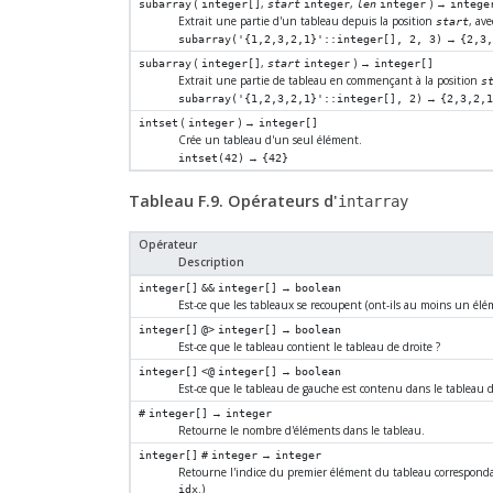
(
,
,
) →
subarray
integer[]
start
integer
len
integer
intege
Extrait une partie d'un tableau depuis la position
, av
start
→
subarray('{1,2,3,2,1}'::integer[], 2, 3)
{2,3,
(
,
) →
subarray
integer[]
start
integer
integer[]
Extrait une partie de tableau en commençant à la position
s
→
subarray('{1,2,3,2,1}'::integer[], 2)
{2,3,2,1
(
) →
intset
integer
integer[]
Crée un tableau d'un seul élément.
→
intset(42)
{42}
Tableau F.9. Opérateurs d'
intarray
Opérateur
Description
→
integer[]
&&
integer[]
boolean
Est-ce que les tableaux se recoupent (ont-ils au moins un é
→
integer[]
@>
integer[]
boolean
Est-ce que le tableau contient le tableau de droite ?
→
integer[]
<@
integer[]
boolean
Est-ce que le tableau de gauche est contenu dans le tableau d
→
#
integer[]
integer
Retourne le nombre d'éléments dans le tableau.
→
integer[]
#
integer
integer
Retourne l'indice du premier élément du tableau correspondant
.)
idx