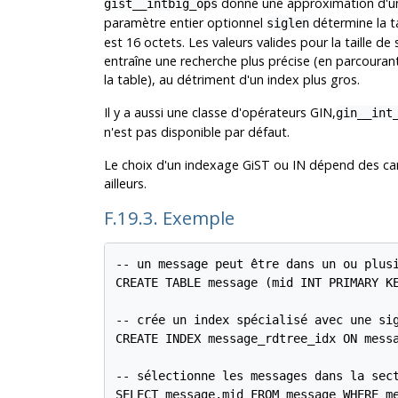
donne une approximation d'un
gist__intbig_ops
paramètre entier optionnel
détermine la ta
siglen
est 16 octets. Les valeurs valides pour la taille d
entraîne une recherche plus précise (en parcouran
la table), au détriment d'un index plus gros.
Il y a aussi une classe d'opérateurs GIN,
gin__int
n'est pas disponible par défaut.
Le choix d'un indexage GiST ou IN dépend des car
ailleurs.
F.19.3. Exemple
-- un message peut être dans un ou plus
CREATE TABLE message (mid INT PRIMARY KE
-- crée un index spécialisé avec une sig
CREATE INDEX message_rdtree_idx ON messa
-- sélectionne les messages dans la sect
SELECT message.mid FROM message WHERE me