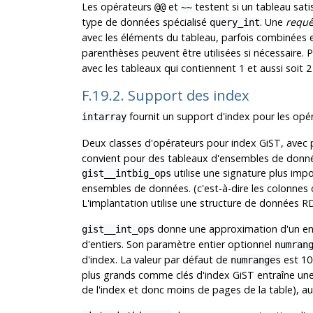
Les opérateurs
et
testent si un tableau sati
@@
~~
type de données spécialisé
. Une
requê
query_int
avec les éléments du tableau, parfois combinées e
parenthèses peuvent être utilisées si nécessaire.
avec les tableaux qui contiennent 1 et aussi soit 2 
F.19.2. Support des index
fournit un support d'index pour les opé
intarray
Deux classes d'opérateurs pour index GiST, avec 
convient pour des tableaux d'ensembles de donnée
utilise une signature plus imp
gist__intbig_ops
ensembles de données. (c'est-à-dire les colonnes
L'implantation utilise une structure de données R
donne une approximation d'un ense
gist__int_ops
d'entiers. Son paramètre entier optionnel
numran
d'index. La valeur par défaut de
est 100
numranges
plus grands comme clés d'index GiST entraîne une 
de l'index et donc moins de pages de la table), au