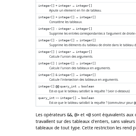
→
integer[]
+
integer
integer[]
Ajoute un élement en fin de tableau.
→
integer[]
+
integer[]
integer[]
Concatène les tableaux.
→
integer[]
-
integer
integer[]
Supprime les entrées correspondantes à l'argument de droite 
→
integer[]
-
integer[]
integer[]
Supprime les éléments du tableau de droite dans le tableau 
→
integer[]
|
integer
integer[]
Calcule l'union des arguments.
→
integer[]
|
integer[]
integer[]
Calcule l'union des tableaux en arguments.
→
integer[]
&
integer[]
integer[]
Calcule l'intersection des tableaux en arguments.
→
integer[]
@@
query_int
boolean
Est-ce que le tableau satisfait la requête ? (voir ci-dessous)
→
query_int
~~
integer[]
boolean
Est-ce que le tableau satisfait la requête ? (commuteur pour
@
Les opérateurs
,
et
sont équivalents aux 
&&
@>
<@
travaillent sur des tableaux d'entiers, sans valeur
tableaux de tout type. Cette restriction les rend