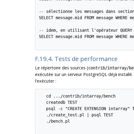
-- sélectionne les messages dans section
SELECT message.mid FROM message WHERE me
-- idem, en utilisant l'opérateur QUERY

SELECT message.mid FROM message WHERE me
F.19.4. Tests de performance
Le répertoire des sources (
contrib/intarray/be
exécutée sur un serveur
PostgreSQL
déjà installé.
l'exécuter :
   cd .../contrib/intarray/bench

   createdb TEST

   psql -c "CREATE EXTENSION intarray" T
   ./create_test.pl | psql TEST

   ./bench.pl
