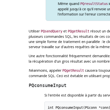
Même quand
i
PQresultStatus
appelé jusqu'à ce qu'il renvoie
l'information sur l'erreur correc
Utiliser
et
résout un d
PQsendQuery
PQgetResult
plusieurs commandes
SQL
, les résultats de ces
une simple forme de traitement en parallèle : le c
serveur travaille sur d'autres requêtes de la mê
Une autre fonctionnalité fréquemment demandée
la récupération d'un gros résultat avec un nombre l
Néanmoins, appeler
causera toujours
PQgetResult
commande
SQL
. Ceci est évitable en utilisant p
PQconsumeInput
Si l'entrée est disponible à partir du se
int PQconsumeInput(PGconn *conn)