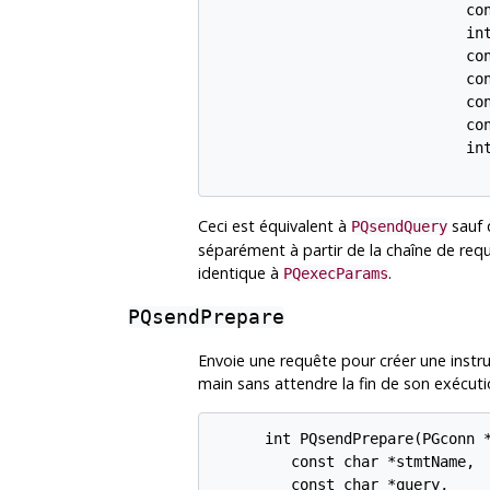
                             con
                             int
                             con
                             con
                             con
                             con
                             int
Ceci est équivalent à
sauf 
PQsendQuery
séparément à partir de la chaîne de req
identique à
.
PQexecParams
PQsendPrepare
Envoie une requête pour créer une instr
main sans attendre la fin de son exécuti
      int PQsendPrepare(PGconn *
         const char *stmtName,

         const char *query,
