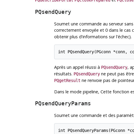
PQdescribePortal
PQclosePrepared
PQclose
PQsendQuery
Soumet une commande au serveur sans at
correctement envoyée et 0 dans le cas co
obtenir plus d'informations sur l'échec).
int PQsendQuery(PGconn *conn, c
Après un appel réussi à
, a
PQsendQuery
résultats.
ne peut pas être
PQsendQuery
ne renvoie pas de pointeu
PQgetResult
Dans le mode pipeline, Cette fonction est
PQsendQueryParams
Soumet une commande et des paramètres 
int PQsendQueryParams(PGconn *co