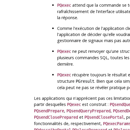
attend que la commande se term
PQexec
rafraîchissement de l'interface utilis
la réponse.
Comme l'exécution de l'application clie
l'application de décider qu'elle voudr
gestionnaire de signaux mais pas aut
ne peut renvoyer qu'une stru
PQexec
plusieurs commandes
SQL
, toutes le
dernière.
récupère toujours le résultat
PQexec
structure
. Bien que cela sim
PGresult
cela peut ne pas se révéler pratique 
Les applications qui n'apprécient pas ces limitatio
partir desquelles
est construit :
PQexec
PQsendQu
,
,
PQsendPrepare
PQsendQueryPrepared
PQsendD
et
, p
PQsendClosePrepared
PQsendClosePortal
fonctionnalités de, respectivement,
PQexecParam
et