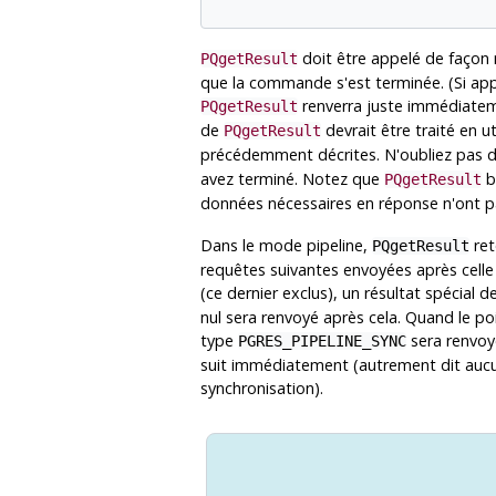
doit être appelé de façon 
PQgetResult
que la commande s'est terminée. (Si a
renverra juste immédiatem
PQgetResult
de
devrait être traité en u
PQgetResult
précédemment décrites. N'oubliez pas de
avez terminé. Notez que
b
PQgetResult
données nécessaires en réponse n'ont p
Dans le mode pipeline,
ret
PQgetResult
requêtes suivantes envoyées après celle 
(ce dernier exclus), un résultat spécial 
nul sera renvoyé après cela. Quand le poi
type
sera renvoyé
PGRES_PIPELINE_SYNC
suit immédiatement (autrement dit aucun
synchronisation).