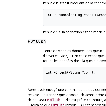
Renvoie le statut bloquant de la connex
int PQisnonblocking(const PGconn
Renvoie 1 si la connexion est en mode no
PQflush
Tente de vider les données des queues d
d'envoi est vide), -1 en cas d'échec quell
toutes les données dans la queue d'envoi
int PQflush(PGconn *conn);

Après avoir envoyé une commande ou des donnée
renvoie 1, attendez que la socket devienne prête en
de nouveau
. Si elle est prête en lecture,
PQflush
jusqu'à ce que
renvoie 0. (Il est nécessair
PQflush