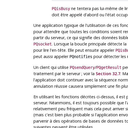
ne tentera pas lui-même de lir
PQisBusy
doit être appelé d'abord ou l'état occup
Une application typique de l'utilisation de ces fon
pour attendre que toutes les conditions soient re
partir du serveur, ce qui signifie des données lisib
. Lorsque la boucle principale détecte la
PQsocket
pour lire l'en-tête. Elle peut ensuite appeler
PQisB
peut aussi appeler
pour détecter le
PQnotifies
Un client qui utilise
/
peu
PQsendQuery
PQgetResult
traitement par le serveur ; voir la
Section 32.7
. Ma
l'application doit continuer avec la séquence norma
annulation réussie causera simplement une fin pl
En utilisant les fonctions décrites ci-dessus, il e
serveur. Néanmoins, il est toujours possible que l'
relativement peu fréquent mais cela peut arrive
(mais c'est bien plus probable si l'application en
parvenir à des opérations de bases de données t
suivantes peuvent être utilisées.