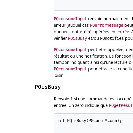
renvoie normalement 1
PQconsumeInput
erreur (auquel cas
peut
PQerrorMessage
données ont été récupérées en entrée. 
vérifier
et/ou
pour
PQisBusy
PQnotifies
peut être appelée même 
PQconsumeInput
résultat ou une notification. La fonction
tampon indiquant ainsi qu'une lecture d
pour effacer la condit
PQconsumeInput
loisir.
PQisBusy
Renvoie 1 si une commande est occupée,
entrée. Un zéro indique que
PQgetResul
int PQisBusy(PGconn *conn);
