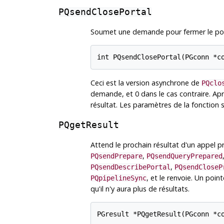
PQsendClosePortal
Soumet une demande pour fermer le porta
Ceci est la version asynchrone de
PQclo
demande, et 0 dans le cas contraire. Ap
résultat. Les paramètres de la fonctio
PQgetResult
Attend le prochain résultat d'un appel 
,
PQsendPrepare
PQsendQueryPrepared
,
PQsendDescribePortal
PQsendCloseP
, et le renvoie. Un po
PQpipelineSync
qu'il n'y aura plus de résultats.
PGresult *PQgetResult(PGconn *co