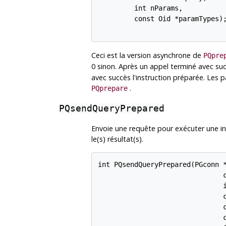
         int nParams,

         const Oid *paramTypes);
Ceci est la version asynchrone de
PQpre
0 sinon. Après un appel terminé avec su
avec succès l'instruction préparée. Les 
.
PQprepare
PQsendQueryPrepared
Envoie une requête pour exécuter une i
le(s) résultat(s).
int PQsendQueryPrepared(PGconn *
                               c
                               i
                               c
                               c
                               c