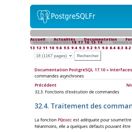
Accueil
Actualités
Documentation
Fo
Versions supportées
18
17
16
15
14
Versions o
13
12
11
10
9.6
9.5
9.4
9.3
9.2
9.1
9.0
8.4
8.3
8.2
Documentation PostgreSQL 17.10
»
Interfaces
commandes asynchrones
Précédent
Ni
32.3. Fonctions d'exécution de commandes
32.4. Traitement des comma
La fonction
est adéquate pour soumettre 
PQexec
Néanmoins, elle a quelques défauts pouvant être d'