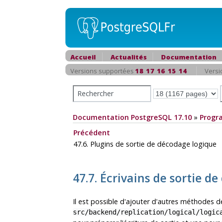
Accueil
Actualités
Documentation
Versions supportées
18
17
16
15
14
Versi
Documentation PostgreSQL 17.10
»
Progr
Précédent
47.6. Plugins de sortie de décodage logique
47.7. Écrivains de sortie 
Il est possible d'ajouter d'autres méthodes de
src/backend/replication/logical/logic