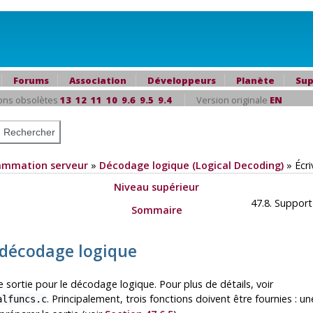
Forums
Association
Développeurs
Planète
Sup
ons obsolètes
13
12
11
10
9.6
9.5
9.4
Version originale
EN
ammation serveur
»
Décodage logique (Logical Decoding)
»
Écr
Niveau supérieur
47.8. Support
Sommaire
de décodage logique
 sortie pour le décodage logique. Pour plus de détails, voir
. Principalement, trois fonctions doivent être fournies : u
alfuncs.c