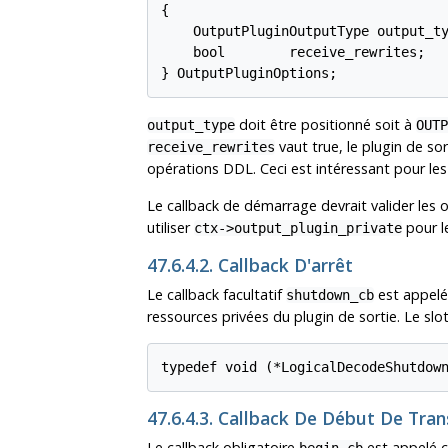
{

    OutputPluginOutputType output_ty
    bool        receive_rewrites;

} OutputPluginOptions;
doit être positionné soit à
output_type
OUTP
vaut true, le plugin de so
receive_rewrites
opérations DDL. Ceci est intéressant pour les 
Le callback de démarrage devrait valider les
utiliser
pour l
ctx->output_plugin_private
47.6.4.2. Callback D'arrêt
Le callback facultatif
est appelé 
shutdown_cb
ressources privées du plugin de sortie. Le slo
typedef void (*LogicalDecodeShutdow
47.6.4.3. Callback De Début De Tra
Le callback obligatoire
est appelé c
begin_cb