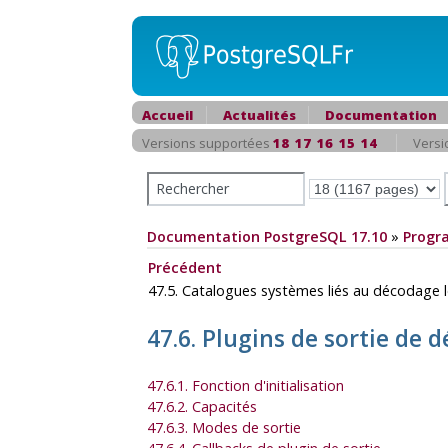
Accueil
Actualités
Documentation
Versions supportées
18
17
16
15
14
Versi
Documentation PostgreSQL 17.10
»
Progr
Précédent
47.5. Catalogues systèmes liés au décodage
47.6. Plugins de sortie de
47.6.1. Fonction d'initialisation
47.6.2. Capacités
47.6.3. Modes de sortie