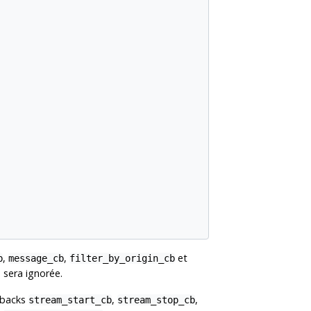
,
,
et
b
message_cb
filter_by_origin_cb
 sera ignorée.
llbacks
,
,
stream_start_cb
stream_stop_cb