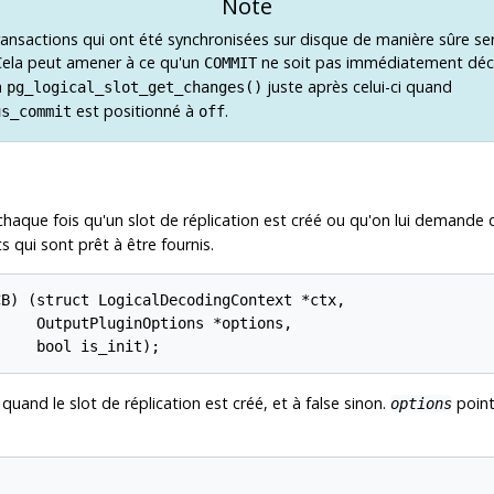
Note
transactions qui ont été synchronisées sur disque de manière sûre se
ela peut amener à ce qu'un
ne soit pas immédiatement déc
COMMIT
à
juste après celui-ci quand
pg_logical_slot_get_changes()
est positionné à
.
us_commit
off
haque fois qu'un slot de réplication est créé ou qu'on lui demande 
ui sont prêt à être fournis.
B) (struct LogicalDecodingContext *ctx,

    OutputPluginOptions *options,

     bool is_init);
quand le slot de réplication est créé, et à false sinon.
point
options