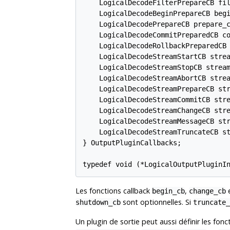
    LogicalDecodeFilterPrepareCB fil
    LogicalDecodeBeginPrepareCB begi
    LogicalDecodePrepareCB prepare_c
    LogicalDecodeCommitPreparedCB co
    LogicalDecodeRollbackPreparedCB 
    LogicalDecodeStreamStartCB strea
    LogicalDecodeStreamStopCB stream
    LogicalDecodeStreamAbortCB strea
    LogicalDecodeStreamPrepareCB str
    LogicalDecodeStreamCommitCB stre
    LogicalDecodeStreamChangeCB stre
    LogicalDecodeStreamMessageCB str
    LogicalDecodeStreamTruncateCB st
} OutputPluginCallbacks;

typedef void (*LogicalOutputPluginI
Les fonctions callback
,
begin_cb
change_cb
sont optionnelles. Si
shutdown_cb
truncate_
Un plugin de sortie peut aussi définir les fon