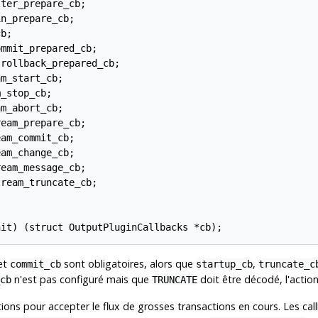
ter_prepare_cb;

n_prepare_cb;

b;

mmit_prepared_cb;

rollback_prepared_cb;

m_start_cb;

_stop_cb;

m_abort_cb;

eam_prepare_cb;

am_commit_cb;

am_change_cb;

eam_message_cb;

ream_truncate_cb;

nit) (struct OutputPluginCallbacks *cb);
et
sont obligatoires, alors que
,
commit_cb
startup_cb
truncate_c
n'est pas configuré mais que
doit être décodé, l'action
cb
TRUNCATE
ctions pour accepter le flux de grosses transactions en cours. Les ca