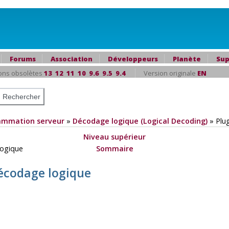
Forums
Association
Développeurs
Planète
Sup
ons obsolètes
13
12
11
10
9.6
9.5
9.4
Version originale
EN
ammation serveur
»
Décodage logique (Logical Decoding)
»
Plu
Niveau supérieur
 logique
Sommaire
 décodage logique