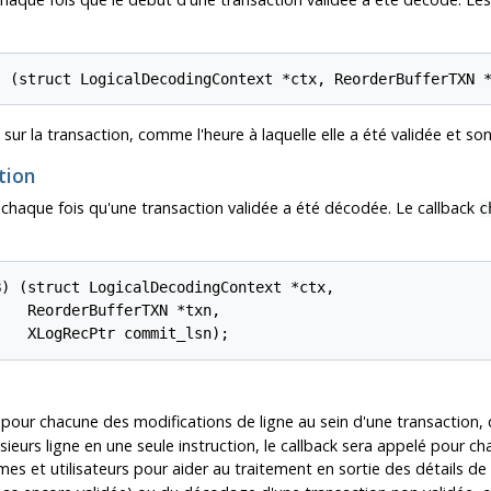
) (struct LogicalDecodingContext *ctx, ReorderBufferTXN 
r la transaction, comme l'heure à laquelle elle a été validée et son
ction
chaque fois qu'une transaction validée a été décodée. Le callback
c
) (struct LogicalDecodingContext *ctx,

   ReorderBufferTXN *txn,

    XLogRecPtr commit_lsn);
pour chacune des modifications de ligne au sein d'une transaction, q
eurs ligne en une seule instruction, le callback sera appelé pour cha
s et utilisateurs pour aider au traitement en sortie des détails de 