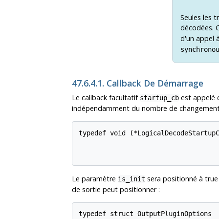
Seules les 
décodées. C
d'un appel 
synchrono
47.6.4.1. Callback De Démarrage
Le callback facultatif
est appelé c
startup_cb
indépendamment du nombre de changements q
typedef void (*LogicalDecodeStartupC
                                    
                                   
Le paramètre
sera positionné à true 
is_init
de sortie peut positionner :
typedef struct OutputPluginOptions
