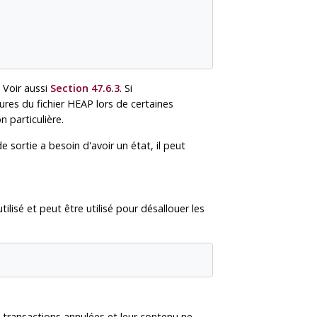
. Voir aussi
Section 47.6.3
. Si
tures du fichier HEAP lors de certaines
 particulière.
 de sortie a besoin d'avoir un état, il peut
ilisé et peut être utilisé pour désallouer les
 transactions annulées et leur contenu ne