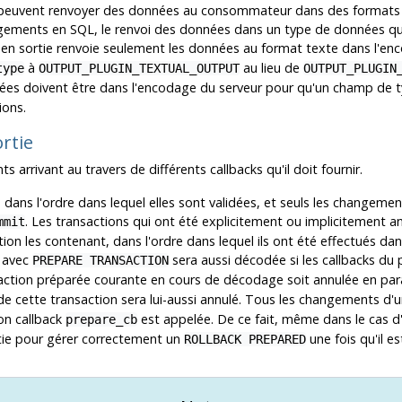
ie peuvent renvoyer des données au consommateur dans des formats p
angements en SQL, le renvoi des données dans un type de données qui
n en sortie renvoie seulement les données au format texte dans l'enc
à
au lieu de
type
OUTPUT_PLUGIN_TEXTUAL_OUTPUT
OUTPUT_PLUGIN
nnées doivent être dans l'encodage du serveur pour qu'un champ de 
ions.
ortie
 arrivant au travers de différents callbacks qu'il doit fournir.
dans l'ordre dans lequel elles sont validées, et seuls les changeme
. Les transactions qui ont été explicitement ou implicitement 
mmit
tion les contenant, dans l'ordre dans lequel ils ont été effectués dan
s avec
sera aussi décodée si les callbacks du 
PREPARE TRANSACTION
nsaction préparée courante en cours de décodage soit annulée en p
e cette transaction sera lui-aussi annulé. Tous les changements d'un
ion callback
est appelée. De ce fait, même dans le cas d
prepare_cb
rtie pour gérer correctement un
une fois qu'il e
ROLLBACK PREPARED