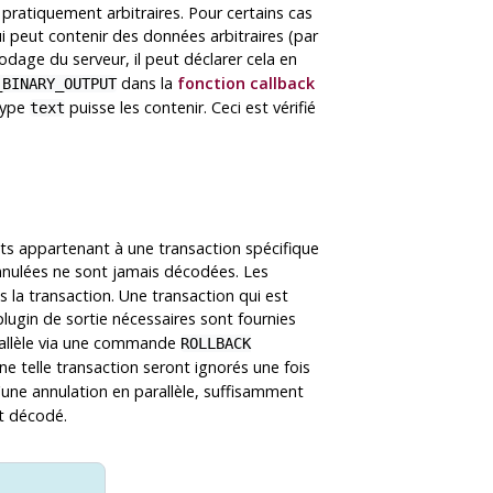
ratiquement arbitraires. Pour certains cas
 peut contenir des données arbitraires (par
odage du serveur, il peut déclarer cela en
dans la
fonction callback
_BINARY_OUTPUT
type
puisse les contenir. Ceci est vérifié
text
nts appartenant à une transaction spécifique
annulées ne sont jamais décodées. Les
s la transaction. Une transaction qui est
plugin de sortie nécessaires sont fournies
arallèle via une commande
ROLLBACK
e telle transaction seront ignorés une fois
'une annulation en parallèle, suffisamment
st décodé.