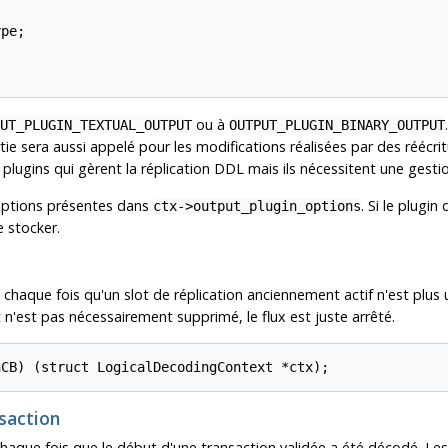
pe;

ou à
UT_PLUGIN_TEXTUAL_OUTPUT
OUTPUT_PLUGIN_BINARY_OUTPUT
rtie sera aussi appelé pour les modifications réalisées par des réécri
plugins qui gèrent la réplication DDL mais ils nécessitent une gestion
 options présentes dans
. Si le plugin
ctx->output_plugin_options
e stocker.
chaque fois qu'un slot de réplication anciennement actif n'est plus ut
t n'est pas nécessairement supprimé, le flux est juste arrêté.
nCB) (struct LogicalDecodingContext *ctx);
nsaction
haque fois que le début d'une transaction validée a été décodé. Les