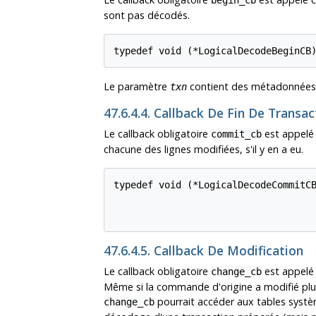
sont pas décodés.
typedef void (*LogicalDecodeBeginCB
Le paramètre
contient des métadonnées su
txn
47.6.4.4. Callback De Fin De Transa
Le callback obligatoire
est appelé 
commit_cb
chacune des lignes modifiées, s'il y en a eu.
typedef void (*LogicalDecodeCommitCB
                                    
                                   
47.6.4.5. Callback De Modification
Le callback obligatoire
est appelé 
change_cb
Même si la commande d'origine a modifié plusi
pourrait accéder aux tables système
change_cb