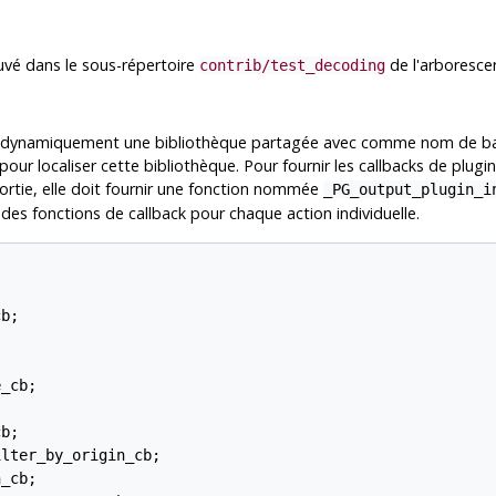
uvé dans le sous-répertoire
de l'arboresce
contrib/test_decoding
eant dynamiquement une bibliothèque partagée avec comme nom de ba
pour localiser cette bibliothèque. Pour fournir les callbacks de plugi
ortie, elle doit fournir une fonction nommée
_PG_output_plugin_i
s des fonctions de callback pour chaque action individuelle.


b;



_cb;



b;

lter_by_origin_cb;

_cb;
