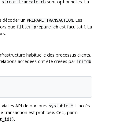
t
sont optionnelles. La
stream_truncate_cb
 de décoder un
. Les
PREPARE TRANSACTION
lors que
est facultatif. La
filter_prepare_cb
rs.
nfrastructure habituelle des processus clients,
 relations accédées ont été créées par
initdb
t via les API de parcours
. L'accès
systable_*
de transaction est prohibée. Ceci, parmi
.
t_id()