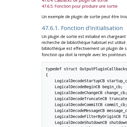
47.6.4. Callbacks de plugin de sortie
47.6.5. Fonction pour produire une sortie
Un exemple de plugin de sortie peut être tro
47.6.1. Fonction d'initialisation
Un plugin de sortie est initialisé en charg
recherche de bibliothèque habituel est utilisé 
bibliothèque est effectivement un plugin de s
fonction qui doit la remplir avec les pointeur
typedef struct OutputPluginCallbacks
{

    LogicalDecodeStartupCB startup_c
    LogicalDecodeBeginCB begin_cb;

    LogicalDecodeChangeCB change_cb;
    LogicalDecodeTruncateCB truncate
    LogicalDecodeCommitCB commit_cb;
    LogicalDecodeMessageCB message_c
    LogicalDecodeFilterByOriginCB fi
    LogicalDecodeShutdownCB shutdown