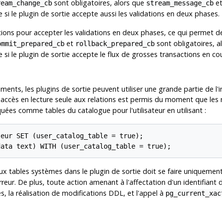
sont obligatoires, alors que
e
ream_change_cb
stream_message_cb
e si le plugin de sortie accepte aussi les validations en deux phases.
nctions pour accepter les validations en deux phases, ce qui permet
et
sont obligatoires, a
ommit_prepared_cb
rollback_prepared_cb
 si le plugin de sortie accepte le flux de grosses transactions en cou
ents, les plugins de sortie peuvent utiliser une grande partie de l'i
s accès en lecture seule aux relations est permis du moment que les
uées comme tables du catalogue pour l'utilisateur en utilisant :
eur SET (user_catalog_table = true);

data text) WITH (user_catalog_table = true);
aux tables systèmes dans le plugin de sortie doit se faire uniquemen
reur. De plus, toute action amenant à l'affectation d'un identifiant 
les, la réalisation de modifications DDL, et l'appel à
pg_current_xac