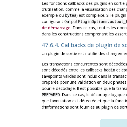
Les fonctions callbacks des plugins en sort
d'utilisation, comme la visualisation des ch
exemple du
) est complexe. Si le plugi
bytea
configurant
OutputPluginOptions.output_
de démarrage
. Dans ce cas, toutes les do
dans les constructions comprenant les assert
47.6.4. Callbacks de plugin de s
Un plugin de sortie est notifié des changements
Les transactions concurrentes sont décodées 
sont décodés entre les callbacks
et
begin
co
savepoints validés sont inclus dans la transac
préparée pour une validation en deux phase
pour le décodage. Il est possible que la tra
. Dans ce cas, le décodage logique d
PREPARED
que l'annulation est détectée et que la fonct
d'informations sont fournies au plugin de so