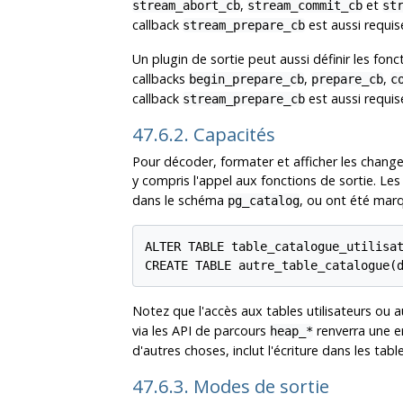
,
et
stream_abort_cb
stream_commit_cb
st
callback
est aussi requis
stream_prepare_cb
Un plugin de sortie peut aussi définir les fo
callbacks
,
,
begin_prepare_cb
prepare_cb
c
callback
est aussi requise
stream_prepare_cb
47.6.2. Capacités
Pour décoder, formater et afficher les changem
y compris l'appel aux fonctions de sortie. Le
dans le schéma
, ou ont été marq
pg_catalog
ALTER TABLE table_catalogue_utilisat
CREATE TABLE autre_table_catalogue(
Notez que l'accès aux tables utilisateurs ou 
via les API de parcours
renverra une er
heap_*
d'autres choses, inclut l'écriture dans les tab
47.6.3. Modes de sortie