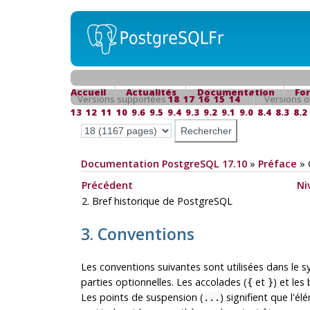
Accueil
Actualités
Documentation
Fo
Versions supportées
18
17
16
15
14
Versions o
13
12
11
10
9.6
9.5
9.4
9.3
9.2
9.1
9.0
8.4
8.3
8.2
Documentation PostgreSQL 17.10
»
Préface
»
Précédent
Ni
2. Bref historique de
PostgreSQL
3. Conventions
Les conventions suivantes sont utilisées dans le 
parties optionnelles. Les accolades (
et
) et les
{
}
Les points de suspension (
) signifient que l'
...