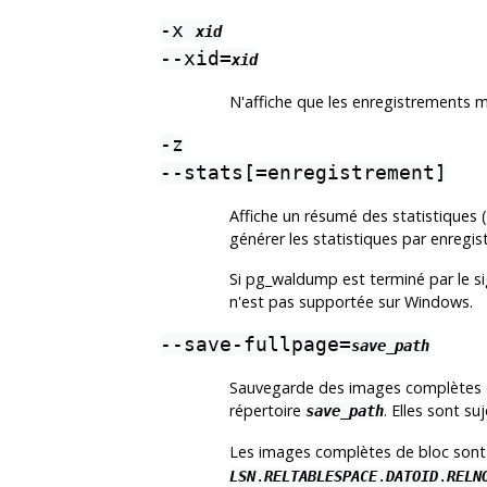
-x
xid
--xid=
xid
N'affiche que les enregistrements m
-z
--stats[=enregistrement]
Affiche un résumé des statistiques (
générer les statistiques par enregi
Si
pg_waldump
est terminé par le s
n'est pas supportée sur
Windows
.
--save-fullpage=
save_path
Sauvegarde des images complètes de
répertoire
. Elles sont s
save_path
Les images complètes de bloc sont 
LSN
.
RELTABLESPACE
.
DATOID
.
RELN