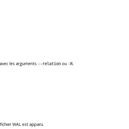
e avec les arguments
ou
.
--relation
-R
 fichier WAL est apparu.