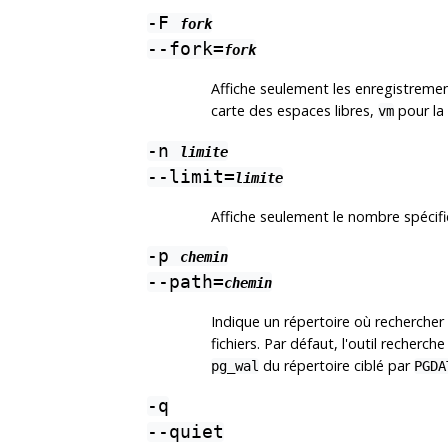
-F
fork
--fork=
fork
Affiche seulement les enregistremen
carte des espaces libres,
pour la 
vm
-n
limite
--limit=
limite
Affiche seulement le nombre spécifié
-p
chemin
--path=
chemin
Indique un répertoire où recherche
fichiers. Par défaut, l'outil recherc
du répertoire ciblé par
pg_wal
PGDA
-q
--quiet