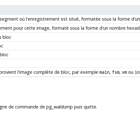
er segment où l'enregistrement est situé, formatée sous la forme d'
rement pour cette image, formaté sous la forme d'un nombre hexad
u bloc
oc
bloc
provient l'image complète de bloc, par exemple
,
,
ou
main
fsm
vm
in
n ligne de commande de
pg_waldump
puis quitte.