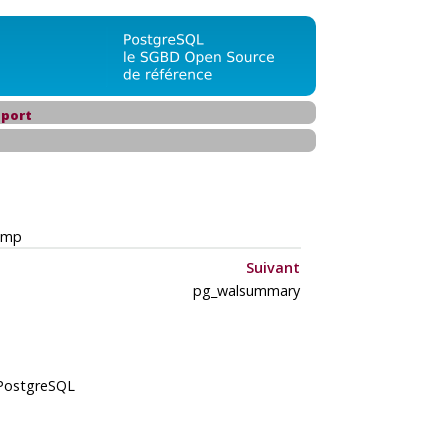
port
ump
Suivant
pg_walsummary
PostgreSQL