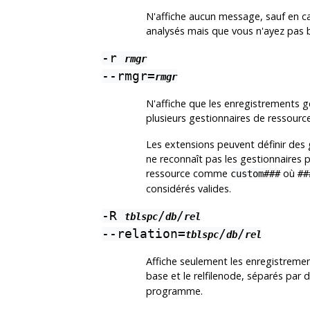
N'affiche aucun message, sauf en ca
analysés mais que vous n'ayez pas 
-r
rmgr
--rmgr=
rmgr
N'affiche que les enregistrements gé
plusieurs gestionnaires de ressource
Les extensions peuvent définir des
ne reconnaît pas les gestionnaires 
ressource comme
où
custom###
##
considérés valides.
-R
/
/
tblspc
db
rel
--relation=
/
/
tblspc
db
rel
Affiche seulement les enregistrement
base et le relfilenode, séparés par
programme.