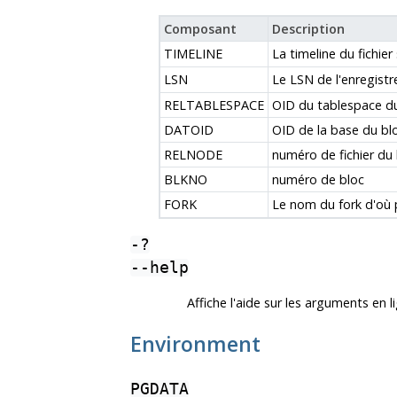
Composant
Description
TIMELINE
La timeline du fichi
LSN
Le
LSN
de l'enregist
RELTABLESPACE
OID du tablespace d
DATOID
OID de la base du bl
RELNODE
numéro de fichier du 
BLKNO
numéro de bloc
FORK
Le nom du fork d'où 
-?
--help
Affiche l'aide sur les arguments e
Environment
PGDATA