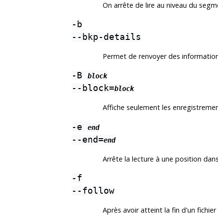
On arrête de lire au niveau du segme
-b
--bkp-details
Permet de renvoyer des informations
-B
block
--block=
block
Affiche seulement les enregistrement
-e
end
--end=
end
Arrête la lecture à une position dans l
-f
--follow
Après avoir atteint la fin d'un fich