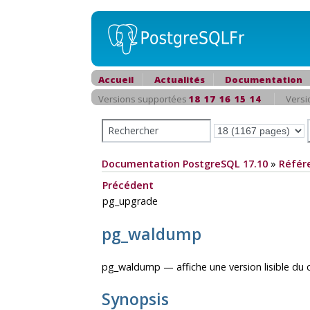
Accueil
Actualités
Documentation
Versions supportées
18
17
16
15
14
Versi
Documentation PostgreSQL 17.10
»
Référ
Précédent
pg_upgrade
pg_waldump
pg_waldump — affiche une version lisible du 
Synopsis