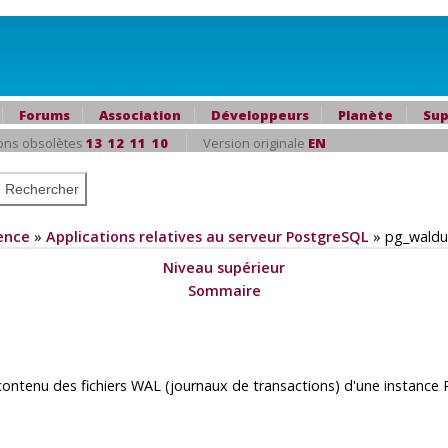
Forums
Association
Développeurs
Planète
Sup
ons obsolètes
13
12
11
10
Version originale
EN
ence
»
Applications relatives au serveur PostgreSQL
»
pg_wald
Niveau supérieur
Sommaire
contenu des fichiers WAL (journaux de transactions) d'une instance