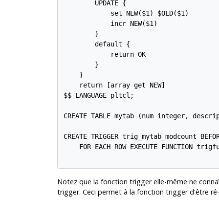
        UPDATE {

            set NEW($1) $OLD($1)

            incr NEW($1)

        }

        default {

            return OK

        }

    }

    return [array get NEW]

$$ LANGUAGE pltcl;

CREATE TABLE mytab (num integer, descrip
CREATE TRIGGER trig_mytab_modcount BEFOR
    FOR EACH ROW EXECUTE FUNCTION trigfu
Notez que la fonction trigger elle-même ne connaî
trigger. Ceci permet à la fonction trigger d'être ré-