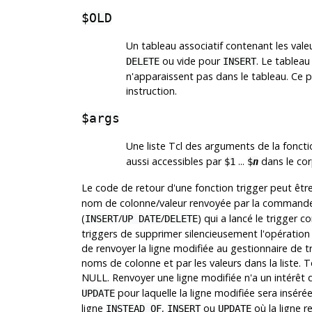
$OLD
Un tableau associatif contenant les valeu
ou vide pour
. Le tablea
DELETE
INSERT
n'apparaissent pas dans le tableau. Ce pa
instruction.
$args
Une liste Tcl des arguments de la fonctio
aussi accessibles par
...
dans le cor
$1
$
n
Le code de retour d'une fonction trigger peut êtr
nom de colonne/valeur renvoyée par la command
(
/
/
) qui a lancé le trigger
INSERT
UP DATE
DELETE
triggers de supprimer silencieusement l'opération p
de renvoyer la ligne modifiée au gestionnaire de tri
noms de colonne et par les valeurs dans la liste. 
NULL. Renvoyer une ligne modifiée n'a un intérêt q
pour laquelle la ligne modifiée sera inséré
UPDATE
ligne
,
ou
où la ligne 
INSTEAD OF
INSERT
UPDATE