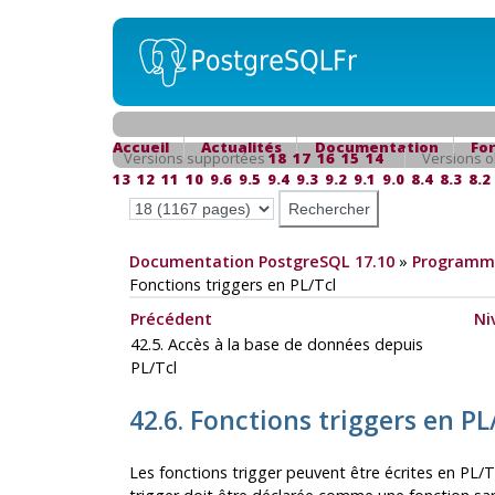
Accueil
Actualités
Documentation
Fo
Versions supportées
18
17
16
15
14
Versions o
13
12
11
10
9.6
9.5
9.4
9.3
9.2
9.1
9.0
8.4
8.3
8.2
Documentation PostgreSQL 17.10
»
Programma
Fonctions triggers en PL/Tcl
Précédent
Ni
42.5. Accès à la base de données depuis
PL/Tcl
42.6. Fonctions triggers en PL
Les fonctions trigger peuvent être écrites en PL/T