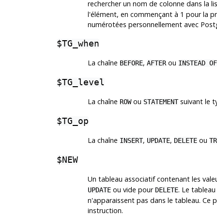
rechercher un nom de colonne dans la l
l'élément, en commençant à 1 pour la p
numérotées personnellement avec
Post
$TG_when
La chaîne
,
ou
BEFORE
AFTER
INSTEAD OF
$TG_level
La chaîne
ou
suivant le t
ROW
STATEMENT
$TG_op
La chaîne
,
,
ou
INSERT
UPDATE
DELETE
TR
$NEW
Un tableau associatif contenant les valeu
ou vide pour
. Le tablea
UPDATE
DELETE
n'apparaissent pas dans le tableau. Ce pa
instruction.